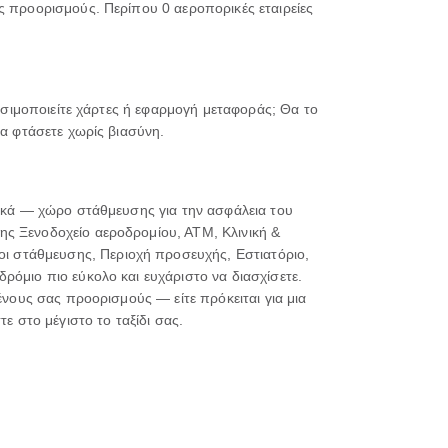
ς προορισμούς. Περίπου 0 αεροπορικές εταιρείες
ρησιμοποιείτε χάρτες ή εφαρμογή μεταφοράς; Θα το
να φτάσετε χωρίς βιασύνη.
σικά — χώρο στάθμευσης για την ασφάλεια του
ης Ξενοδοχείο αεροδρομίου, ΑΤΜ, Κλινική &
ι στάθμευσης, Περιοχή προσευχής, Εστιατόριο,
ρόμιο πιο εύκολο και ευχάριστο να διασχίσετε.
ένους σας προορισμούς — είτε πρόκειται για μια
ε στο μέγιστο το ταξίδι σας.