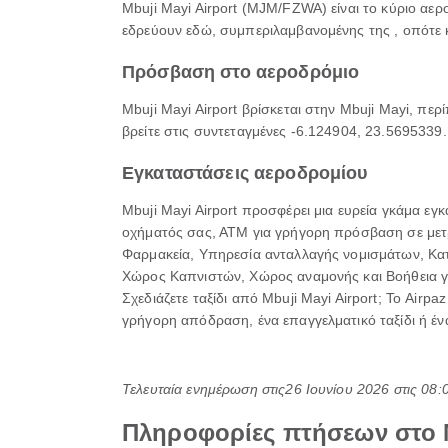
Mbuji Mayi Airport (MJM/FZWA) είναι το κύριο αε
εδρεύουν εδώ, συμπεριλαμβανομένης της , οπότε κ
Πρόσβαση στο αεροδρόμιο
Mbuji Mayi Airport βρίσκεται στην Mbuji Mayi, πε
βρείτε στις συντεταγμένες -6.124904, 23.5695339.
Εγκαταστάσεις αεροδρομίου
Mbuji Mayi Airport προσφέρει μια ευρεία γκάμα ε
οχήματός σας, ΑΤΜ για γρήγορη πρόσβαση σε μετρη
Φαρμακεία, Υπηρεσία ανταλλαγής νομισμάτων, Κα
Χώρος Καπνιστών, Χώρος αναμονής και Βοήθεια για
Σχεδιάζετε ταξίδι από Mbuji Mayi Airport; Το Air
γρήγορη απόδραση, ένα επαγγελματικό ταξίδι ή ένα 
Τελευταία ενημέρωση στις
26 Ιουνίου 2026 στις 08
Πληροφορίες πτήσεων στο M