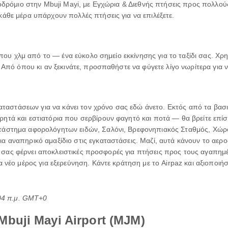
ροδρόμιο στην Mbuji Mayi, με Εγχώρια & Διεθνής πτήσεις προς πολλού
άθε μέρα υπάρχουν πολλές πτήσεις για να επιλέξετε.
ρίπου χλμ από το — ένα εύκολο σημείο εκκίνησης για το ταξίδι σας. Χ
 Από όπου κι αν ξεκινάτε, προσπαθήστε να φύγετε λίγο νωρίτερα για 
γκαταστάσεων για να κάνει τον χρόνο σας εδώ άνετο. Εκτός από τα βα
τά και εστιατόρια που σερβίρουν φαγητό και ποτά — θα βρείτε επίσ
τάστημα αφορολόγητων ειδών, Σαλόνι, Βρεφονηπιακός Σταθμός, Χώρο
 αναπηρικό αμαξίδιο στις εγκαταστάσεις. Μαζί, αυτά κάνουν το αεροδ
paz σας φέρνει αποκλειστικές προσφορές για πτήσεις προς τους αγαπημ
νέο μέρος για εξερεύνηση. Κάντε κράτηση με το Airpaz και αξιοποιήστ
:04 π.μ. GMT+0
buji Mayi Airport (MJM)