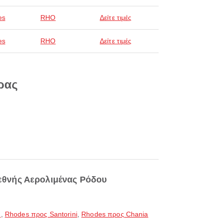
es
RHO
Δείτε τιμές
es
RHO
Δείτε τιμές
ρας
εθνής Αερολιμένας Ρόδου
n
,
Rhodes προς Santorini
,
Rhodes προς Chania