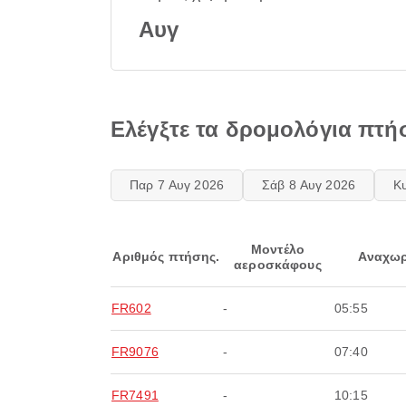
Αυγ
Ελέγξτε τα δρομολόγια πτή
Παρ 7 Αυγ 2026
Σάβ 8 Αυγ 2026
Κ
Μοντέλο
Αριθμός πτήσης.
Αναχωρ
αεροσκάφους
FR602
-
05:55
FR9076
-
07:40
FR7491
-
10:15