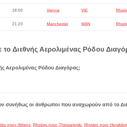
18:00
Vienna
VIE
Rhod
21:20
Manchester
MAN
Rhod
ε το Διεθνής Αερολιμένας Ρόδου Διαγό
ής Αερολιμένας Ρόδου Διαγόρας;
υν συνήθως οι άνθρωποι που αναχωρούν από το Δι
des προς Athens
,
Rhodes προς Thessaloniki
,
Rhodes προς Heraklio