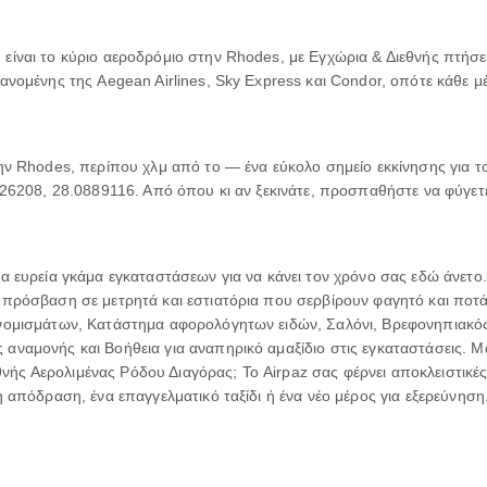
είναι το κύριο αεροδρόμιο στην Rhodes, με Εγχώρια & Διεθνής πτήσ
ανομένης της Aegean Airlines, Sky Express και Condor, οπότε κάθε μ
ην Rhodes, περίπου χλμ από το — ένα εύκολο σημείο εκκίνησης για το
026208, 28.0889116. Από όπου κι αν ξεκινάτε, προσπαθήστε να φύγετε
α ευρεία γκάμα εγκαταστάσεων για να κάνει τον χρόνο σας εδώ άνετ
 πρόσβαση σε μετρητά και εστιατόρια που σερβίρουν φαγητό και ποτά
 νομισμάτων, Κατάστημα αφορολόγητων ειδών, Σαλόνι, Βρεφονηπιακό
ναμονής και Βοήθεια για αναπηρικό αμαξίδιο στις εγκαταστάσεις. Μα
ιεθνής Αερολιμένας Ρόδου Διαγόρας; Το Airpaz σας φέρνει αποκλειστι
 απόδραση, ένα επαγγελματικό ταξίδι ή ένα νέο μέρος για εξερεύνηση.