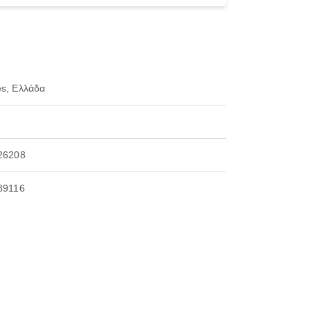
s, Ελλάδα
26208
89116