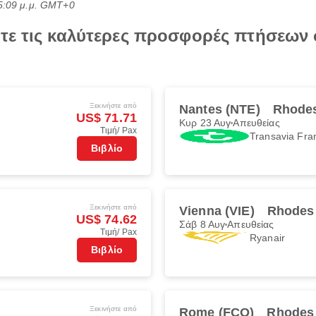
5:09 μ.μ. GMT+0
τε τις καλύτερες προσφορές πτήσεων 
Ξεκινήστε από
Nantes (NTE)
Rhode
US$ 71.71
Κυρ 23 Αυγ
Απευθείας
Τιμή/ Pax
Transavia Fra
Βιβλίο
Ξεκινήστε από
Vienna (VIE)
Rhodes
US$ 74.62
Σάβ 8 Αυγ
Απευθείας
Τιμή/ Pax
Ryanair
Βιβλίο
Ξεκινήστε από
Rome (FCO)
Rhodes