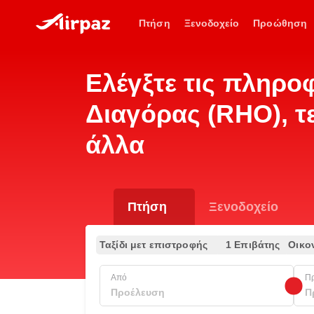
Πτήση
Ξενοδοχείο
Προώθηση
Ελέγξτε τις πληρο
Διαγόρας (RHO), τ
άλλα
Πτήση
Ξενοδοχείο
Ταξίδι μετ επιστροφής
1 Επιβάτης
Οικο
Από
Π