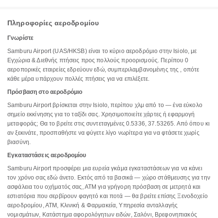
Πληροφορίες αεροδρομίου
Γνωρίστε
Samburu Airport (UAS/HKSB) είναι το κύριο αεροδρόμιο στην Isiolo, με
Εγχώρια & Διεθνής πτήσεις προς πολλούς προορισμούς. Περίπου 0
αεροπορικές εταιρείες εδρεύουν εδώ, συμπεριλαμβανομένης της , οπότε
κάθε μέρα υπάρχουν πολλές πτήσεις για να επιλέξετε.
Πρόσβαση στο αεροδρόμιο
Samburu Airport βρίσκεται στην Isiolo, περίπου χλμ από το — ένα εύκολο
σημείο εκκίνησης για το ταξίδι σας. Χρησιμοποιείτε χάρτες ή εφαρμογή
μεταφοράς; Θα το βρείτε στις συντεταγμένες 0.5336, 37.53265. Από όπου κι
αν ξεκινάτε, προσπαθήστε να φύγετε λίγο νωρίτερα για να φτάσετε χωρίς
βιασύνη.
Εγκαταστάσεις αεροδρομίου
Samburu Airport προσφέρει μια ευρεία γκάμα εγκαταστάσεων για να κάνει
τον χρόνο σας εδώ άνετο. Εκτός από τα βασικά — χώρο στάθμευσης για την
ασφάλεια του οχήματός σας, ΑΤΜ για γρήγορη πρόσβαση σε μετρητά και
εστιατόρια που σερβίρουν φαγητό και ποτά — θα βρείτε επίσης Ξενοδοχείο
αεροδρομίου, ΑΤΜ, Κλινική & Φαρμακεία, Υπηρεσία ανταλλαγής
νομισμάτων, Κατάστημα αφορολόγητων ειδών, Σαλόνι, Βρεφονηπιακός