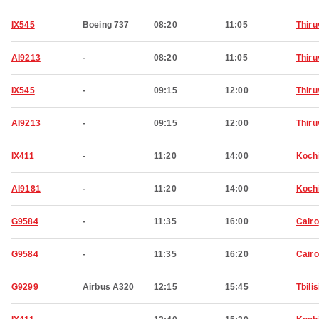
IX545
Boeing 737
08:20
11:05
Thir
AI9213
-
08:20
11:05
Thir
IX545
-
09:15
12:00
Thir
AI9213
-
09:15
12:00
Thir
IX411
-
11:20
14:00
Koch
AI9181
-
11:20
14:00
Koch
G9584
-
11:35
16:00
Cairo
G9584
-
11:35
16:20
Cairo
G9299
Airbus A320
12:15
15:45
Tbilis