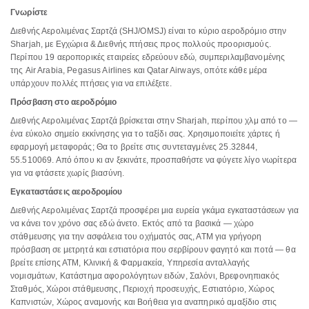
Γνωρίστε
Διεθνής Αερολιμένας Σαρτζά (SHJ/OMSJ) είναι το κύριο αεροδρόμιο στην
Sharjah, με Εγχώρια & Διεθνής πτήσεις προς πολλούς προορισμούς.
Περίπου 19 αεροπορικές εταιρείες εδρεύουν εδώ, συμπεριλαμβανομένης
της Air Arabia, Pegasus Airlines και Qatar Airways, οπότε κάθε μέρα
υπάρχουν πολλές πτήσεις για να επιλέξετε.
Πρόσβαση στο αεροδρόμιο
Διεθνής Αερολιμένας Σαρτζά βρίσκεται στην Sharjah, περίπου χλμ από το —
ένα εύκολο σημείο εκκίνησης για το ταξίδι σας. Χρησιμοποιείτε χάρτες ή
εφαρμογή μεταφοράς; Θα το βρείτε στις συντεταγμένες 25.32844,
55.510069. Από όπου κι αν ξεκινάτε, προσπαθήστε να φύγετε λίγο νωρίτερα
για να φτάσετε χωρίς βιασύνη.
Εγκαταστάσεις αεροδρομίου
Διεθνής Αερολιμένας Σαρτζά προσφέρει μια ευρεία γκάμα εγκαταστάσεων για
να κάνει τον χρόνο σας εδώ άνετο. Εκτός από τα βασικά — χώρο
στάθμευσης για την ασφάλεια του οχήματός σας, ΑΤΜ για γρήγορη
πρόσβαση σε μετρητά και εστιατόρια που σερβίρουν φαγητό και ποτά — θα
βρείτε επίσης ΑΤΜ, Κλινική & Φαρμακεία, Υπηρεσία ανταλλαγής
νομισμάτων, Κατάστημα αφορολόγητων ειδών, Σαλόνι, Βρεφονηπιακός
Σταθμός, Χώροι στάθμευσης, Περιοχή προσευχής, Εστιατόριο, Χώρος
Καπνιστών, Χώρος αναμονής και Βοήθεια για αναπηρικό αμαξίδιο στις