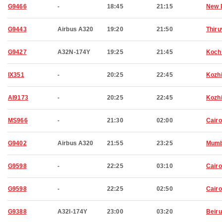
G9466
-
18:45
21:15
New 
G9443
Airbus A320
19:20
21:50
Thir
G9427
A32N-174Y
19:25
21:45
Koch
IX351
-
20:25
22:45
Kozh
AI9173
-
20:25
22:45
Kozh
MS966
-
21:30
02:00
Cairo
G9402
Airbus A320
21:55
23:25
Mumb
G9598
-
22:25
03:10
Cairo
G9598
-
22:25
02:50
Cairo
G9388
A32I-174Y
23:00
03:20
Beiru