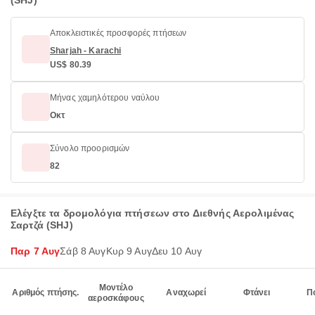
(SHJ)
Αποκλειστικές προσφορές πτήσεων
Sharjah - Karachi
US$ 80.39
Μήνας χαμηλότερου ναύλου
Οκτ
Σύνολο προορισμών
82
Ελέγξτε τα δρομολόγια πτήσεων στο Διεθνής Αερολιμένας
Σαρτζά (SHJ)
Παρ 7 Αυγ
Σάβ 8 Αυγ
Κυρ 9 Αυγ
Δευ 10 Αυγ
Μοντέλο
Αριθμός πτήσης.
Αναχωρεί
Φτάνει
Π
αεροσκάφους