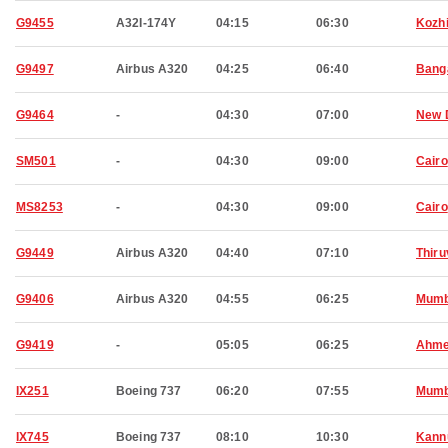
G9455
A32I-174Y
04:15
06:30
Kozh
G9497
Airbus A320
04:25
06:40
Bang
G9464
-
04:30
07:00
New 
SM501
-
04:30
09:00
Cairo
MS8253
-
04:30
09:00
Cairo
G9449
Airbus A320
04:40
07:10
Thir
G9406
Airbus A320
04:55
06:25
Mumb
G9419
-
05:05
06:25
Ahme
IX251
Boeing 737
06:20
07:55
Mumb
IX745
Boeing 737
08:10
10:30
Kann