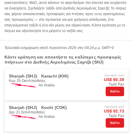
εγκαταστάσεις. Μαζί, αυτά κάνουν το αεροδρόμιο πιο εύκολο και ευχάριστο
να διασχίσετε. Σχεδιάζετε ταξίδι από Διεθνής Αερολιμένας Σαρτζά; Το Airpaz
σας φέρνει αποκλειστικές προσφορές για πτήσεις προς τους αγαπημένους
σας προορισμούς — είτε πρόκειται για μια γρήγορη απόδραση, ένα
επαγγελματικό ταξίδι ή ένα νέο μέρος για εξερεύνηση. Κάντε κράτηση με το
Airpaz και αξιοποιήστε στο μέγιστο το ταξίδι σας.
Τελευταία ενημέρωση στις
6 Αυγούστου 2026 στις 08:24 μ.μ. GMT+0
Κάντε κράτηση και αποκτήστε τις καλύτερες προσφορές
πτήσεων στο Διεθνής Αερολιμένας Σαρτζά (SHJ)
Sharjah (SHJ)
Karachi (KHI)
Ξεκινήστε από
US$ 80.39
Κυρ 25 Οκτ
Απευθείας
Τιμή/ Pax
Air Arabia
Βιβλίο
Sharjah (SHJ)
Kochi (COK)
Ξεκινήστε από
US$ 92.73
Δευ 21 Σεπ
Απευθείας
Τιμή/ Pax
Air Arabia
Βιβλίο