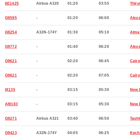
6E1425
Airbus A320
01:20
03:55
Thir
G9595
-
01:20
06:00
Alexa
G9254
A32N-174Y
01:30
05:10
Alma
G9772
-
01:40
06:20
Alexa
G9621
-
02:20
06:45
Cairo
G9621
-
02:20
07:05
Cairo
IX135
-
03:15
05:30
New 
AI9183
-
03:15
05:30
New 
G9271
Airbus A321
03:40
06:50
Tash
G9423
A32N-174Y
04:05
06:25
Koch