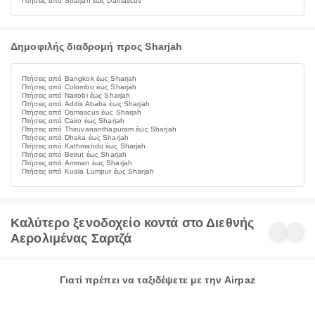
Πτήσεις από Sharjah έως Damascus
Δημοφιλής διαδρομή προς Sharjah
Πτήσεις από Bangkok έως Sharjah
Πτήσεις από Colombo έως Sharjah
Πτήσεις από Nairobi έως Sharjah
Πτήσεις από Addis Ababa έως Sharjah
Πτήσεις από Damascus έως Sharjah
Πτήσεις από Cairo έως Sharjah
Πτήσεις από Thiruvananthapuram έως Sharjah
Πτήσεις από Dhaka έως Sharjah
Πτήσεις από Kathmandu έως Sharjah
Πτήσεις από Beirut έως Sharjah
Πτήσεις από Amman έως Sharjah
Πτήσεις από Kuala Lumpur έως Sharjah
Καλύτερο ξενοδοχείο κοντά στο Διεθνής
Αερολιμένας Σαρτζά
Γιατί πρέπει να ταξιδέψετε με την Airpaz