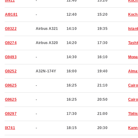
IX411
-
12:40
15:20
Koch
AI9181
-
12:40
15:20
Koch
G9322
Airbus A321
14:10
19:35
Istan
G9274
Airbus A320
14:20
17:30
Tash
G9493
-
14:30
16:10
Mopa
G9252
A32N-174Y
16:00
19:40
Alma
G9625
-
16:25
21:10
Cairo
G9625
-
16:25
20:50
Cairo
G9297
-
17:30
21:00
Tbilis
IX741
-
18:15
20:30
Kann