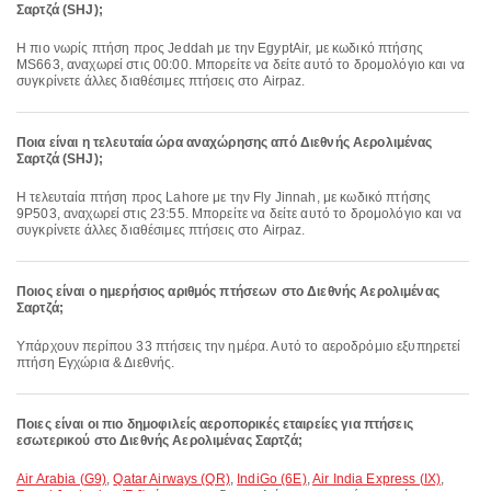
Σαρτζά (SHJ);
Η πιο νωρίς πτήση προς Jeddah με την EgyptAir, με κωδικό πτήσης
MS663, αναχωρεί στις 00:00. Μπορείτε να δείτε αυτό το δρομολόγιο και να
συγκρίνετε άλλες διαθέσιμες πτήσεις στο Airpaz.
Ποια είναι η τελευταία ώρα αναχώρησης από Διεθνής Αερολιμένας
Σαρτζά (SHJ);
Η τελευταία πτήση προς Lahore με την Fly Jinnah, με κωδικό πτήσης
9P503, αναχωρεί στις 23:55. Μπορείτε να δείτε αυτό το δρομολόγιο και να
συγκρίνετε άλλες διαθέσιμες πτήσεις στο Airpaz.
Ποιος είναι ο ημερήσιος αριθμός πτήσεων στο Διεθνής Αερολιμένας
Σαρτζά;
Υπάρχουν περίπου 33 πτήσεις την ημέρα. Αυτό το αεροδρόμιο εξυπηρετεί
πτήση Εγχώρια & Διεθνής.
Ποιες είναι οι πιο δημοφιλείς αεροπορικές εταιρείες για πτήσεις
εσωτερικού στο Διεθνής Αερολιμένας Σαρτζά;
Air Arabia (G9)
,
Qatar Airways (QR)
,
IndiGo (6E)
,
Air India Express (IX)
,