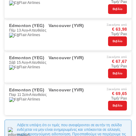
Τιμή/ Pax
Flair Airlines
Βιβλίο
Edmonton (YEG)
Vancouver (YVR)
Ξεκινήστε από
€ 63,98
Πέμ 13 Αυγ
Απευθείας
Τιμή/ Pax
Flair Airlines
Βιβλίο
Edmonton (YEG)
Vancouver (YVR)
Ξεκινήστε από
€ 67,67
Σάβ 15 Αυγ
Απευθείας
Τιμή/ Pax
Flair Airlines
Βιβλίο
Edmonton (YEG)
Vancouver (YVR)
Ξεκινήστε από
€ 69,65
Παρ 11 Σεπ
Απευθείας
Τιμή/ Pax
Flair Airlines
Βιβλίο
Λάβετε υπόψη ότι οι τιμές που αναφέρονται σε αυτήν τη σελίδα
ενδέχεται να μην είναι ενημερωμένες και υπόκεινται σε αλλαγές
χωρίς προηγούμενη ειδοποίηση. Προσπαθούμε να παρέχουμε τις