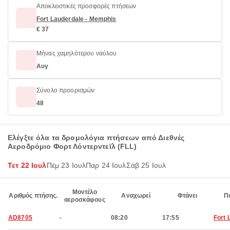
Αποκλειστικές προσφορές πτήσεων
Fort Lauderdale - Memphis
€ 37
Μήνας χαμηλότερου ναύλου
Αυγ
Σύνολο προορισμών
48
Ελέγξτε όλα τα δρομολόγια πτήσεων από Διεθνές
Αεροδρόμιο Φορτ Λόντερντεϊλ (FLL)
Τετ 22 Ιουλ
Πέμ 23 Ιουλ
Παρ 24 Ιουλ
Σάβ 25 Ιουλ
Μοντέλο
Αριθμός πτήσης.
Αναχωρεί
Φτάνει
Π
αεροσκάφους
AD8705
-
08:20
17:55
Fort 