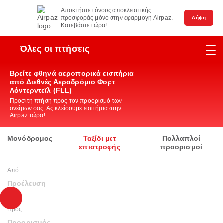
Αποκτήστε τόνους αποκλειστικής
προσφοράς μόνο στην εφαρμογή Airpaz.
Λήψη
Κατεβάστε τώρα!
Όλες οι πτήσεις
Βρείτε φθηνά αεροπορικά εισιτήρια
από Διεθνές Αεροδρόμιο Φορτ
Λόντερντεϊλ (FLL)
Προσιτή πτήση προς τον προορισμό των
ονείρων σας. Ας κλείσουμε εισιτήρια στην
Airpaz τώρα!
Μονόδρομος
Ταξίδι μετ
Πολλαπλοί
επιστροφής
προορισμοί
Από
Προέλευση
Προς
Προορισμός