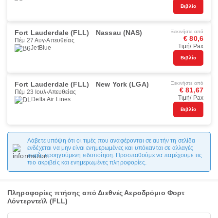
Βιβλίο
Fort Lauderdale (FLL)
Nassau (NAS)
Ξεκινήστε από
€ 80,6
Πέμ 27 Αυγ
Απευθείας
Τιμή/ Pax
JetBlue
Βιβλίο
Fort Lauderdale (FLL)
New York (LGA)
Ξεκινήστε από
€ 81,67
Πέμ 23 Ιουλ
Απευθείας
Τιμή/ Pax
Delta Air Lines
Βιβλίο
Λάβετε υπόψη ότι οι τιμές που αναφέρονται σε αυτήν τη σελίδα
ενδέχεται να μην είναι ενημερωμένες και υπόκεινται σε αλλαγές
χωρίς προηγούμενη ειδοποίηση. Προσπαθούμε να παρέχουμε τις
πιο ακριβείς και ενημερωμένες πληροφορίες.
Πληροφορίες πτήσης από Διεθνές Αεροδρόμιο Φορτ
Λόντερντεϊλ (FLL)