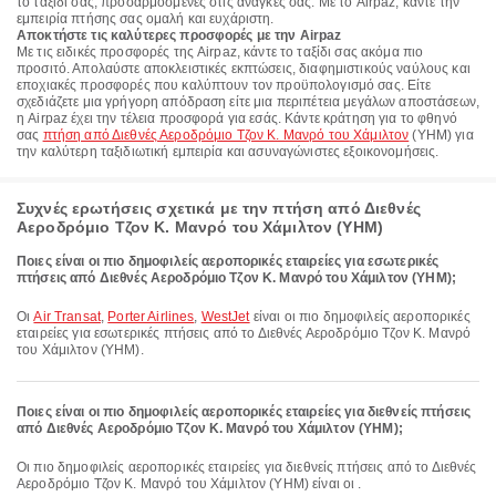
το ταξίδι σας, προσαρμοσμένες στις ανάγκες σας. Με το Airpaz, κάντε την
εμπειρία πτήσης σας ομαλή και ευχάριστη.
Αποκτήστε τις καλύτερες προσφορές με την Airpaz
Με τις ειδικές προσφορές της Airpaz, κάντε το ταξίδι σας ακόμα πιο
προσιτό. Απολαύστε αποκλειστικές εκπτώσεις, διαφημιστικούς ναύλους και
εποχιακές προσφορές που καλύπτουν τον προϋπολογισμό σας. Είτε
σχεδιάζετε μια γρήγορη απόδραση είτε μια περιπέτεια μεγάλων αποστάσεων,
η Airpaz έχει την τέλεια προσφορά για εσάς. Κάντε κράτηση για το φθηνό
σας
πτήση από Διεθνές Αεροδρόμιο Τζον Κ. Μανρό του Χάμιλτον
(YHM) για
την καλύτερη ταξιδιωτική εμπειρία και ασυναγώνιστες εξοικονομήσεις.
Συχνές ερωτήσεις σχετικά με την πτήση από Διεθνές
Αεροδρόμιο Τζον Κ. Μανρό του Χάμιλτον (YHM)
Ποιες είναι οι πιο δημοφιλείς αεροπορικές εταιρείες για εσωτερικές
πτήσεις από Διεθνές Αεροδρόμιο Τζον Κ. Μανρό του Χάμιλτον (YHM);
Οι
Air Transat
,
Porter Airlines
,
WestJet
είναι οι πιο δημοφιλείς αεροπορικές
εταιρείες για εσωτερικές πτήσεις από το Διεθνές Αεροδρόμιο Τζον Κ. Μανρό
του Χάμιλτον (YHM).
Ποιες είναι οι πιο δημοφιλείς αεροπορικές εταιρείες για διεθνείς πτήσεις
από Διεθνές Αεροδρόμιο Τζον Κ. Μανρό του Χάμιλτον (YHM);
Οι πιο δημοφιλείς αεροπορικές εταιρείες για διεθνείς πτήσεις από το Διεθνές
Αεροδρόμιο Τζον Κ. Μανρό του Χάμιλτον (YHM) είναι οι .