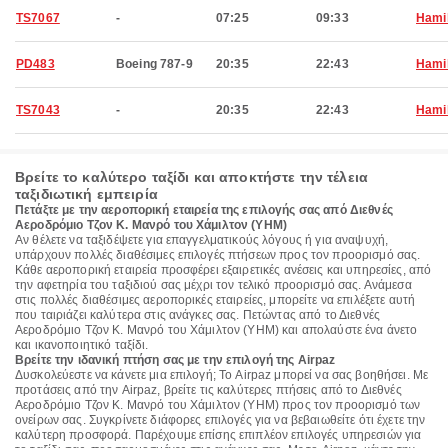
TS7067
-
07:25
09:33
Hami
PD483
Boeing 787-9
20:35
22:43
Hami
TS7043
-
20:35
22:43
Hami
Βρείτε το καλύτερο ταξίδι και αποκτήστε την τέλεια
ταξιδιωτική εμπειρία
Πετάξτε με την αεροπορική εταιρεία της επιλογής σας από Διεθνές
Αεροδρόμιο Τζον Κ. Μανρό του Χάμιλτον (YHM)
Αν θέλετε να ταξιδέψετε για επαγγελματικούς λόγους ή για αναψυχή,
υπάρχουν πολλές διαθέσιμες επιλογές πτήσεων προς τον προορισμό σας.
Κάθε αεροπορική εταιρεία προσφέρει εξαιρετικές ανέσεις και υπηρεσίες, από
την αφετηρία του ταξιδιού σας μέχρι τον τελικό προορισμό σας. Ανάμεσα
στις πολλές διαθέσιμες αεροπορικές εταιρείες, μπορείτε να επιλέξετε αυτή
που ταιριάζει καλύτερα στις ανάγκες σας. Πετώντας από το Διεθνές
Αεροδρόμιο Τζον Κ. Μανρό του Χάμιλτον (YHM) και απολαύστε ένα άνετο
και ικανοποιητικό ταξίδι.
Βρείτε την ιδανική πτήση σας με την επιλογή της Airpaz
Δυσκολεύεστε να κάνετε μια επιλογή; Το Airpaz μπορεί να σας βοηθήσει. Με
προτάσεις από την Airpaz, βρείτε τις καλύτερες πτήσεις από το Διεθνές
Αεροδρόμιο Τζον Κ. Μανρό του Χάμιλτον (YHM) προς τον προορισμό των
ονείρων σας. Συγκρίνετε διάφορες επιλογές για να βεβαιωθείτε ότι έχετε την
καλύτερη προσφορά. Παρέχουμε επίσης επιπλέον επιλογές υπηρεσιών για