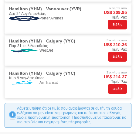
Hamilton (YHM)
Vancouver (YVR)
Ξεκινήστε από
US$ 209.95
Δευ 24 Αυγ
Απευθείας
Τιμή/ Pax
Porter Airlines
Βιβλίο
Hamilton (YHM)
Calgary (YYC)
Ξεκινήστε από
US$ 210.36
Παρ 31 Ιουλ
Απευθείας
Τιμή/ Pax
WestJet
Βιβλίο
Hamilton (YHM)
Calgary (YYC)
Ξεκινήστε από
US$ 214.37
Κυρ 9 Αυγ
Απευθείας
Τιμή/ Pax
Air Transat
Βιβλίο
Λάβετε υπόψη ότι οι τιμές που αναφέρονται σε αυτήν τη σελίδα
ενδέχεται να μην είναι ενημερωμένες και υπόκεινται σε αλλαγές
χωρίς προηγούμενη ειδοποίηση. Προσπαθούμε να παρέχουμε τις
πιο ακριβείς και ενημερωμένες πληροφορίες.