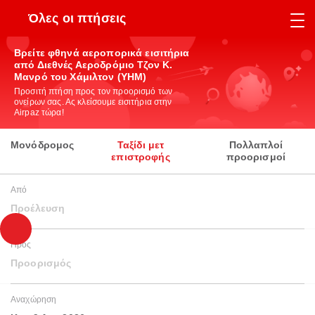
Όλες οι πτήσεις
Βρείτε φθηνά αεροπορικά εισιτήρια
από Διεθνές Αεροδρόμιο Τζον Κ.
Μανρό του Χάμιλτον (YHM)
Προσιτή πτήση προς τον προορισμό των
ονείρων σας. Ας κλείσουμε εισιτήρια στην
Airpaz τώρα!
Μονόδρομος
Ταξίδι μετ
Πολλαπλοί
επιστροφής
προορισμοί
Από
Προέλευση
Προς
Προορισμός
Αναχώρηση