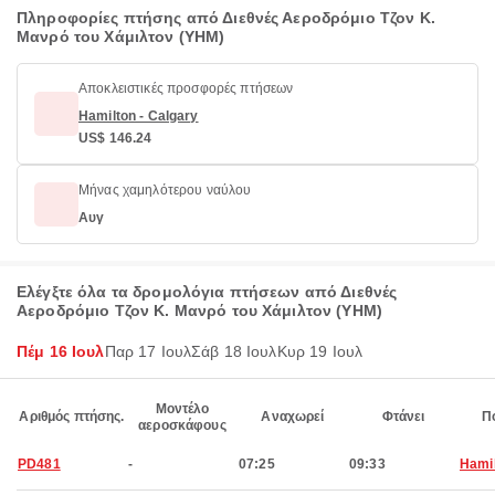
Πληροφορίες πτήσης από Διεθνές Αεροδρόμιο Τζον Κ.
Μανρό του Χάμιλτον (YHM)
Αποκλειστικές προσφορές πτήσεων
Hamilton - Calgary
US$ 146.24
Μήνας χαμηλότερου ναύλου
Αυγ
Ελέγξτε όλα τα δρομολόγια πτήσεων από Διεθνές
Αεροδρόμιο Τζον Κ. Μανρό του Χάμιλτον (YHM)
Πέμ 16 Ιουλ
Παρ 17 Ιουλ
Σάβ 18 Ιουλ
Κυρ 19 Ιουλ
Μοντέλο
Αριθμός πτήσης.
Αναχωρεί
Φτάνει
Π
αεροσκάφους
PD481
-
07:25
09:33
Hami