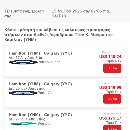
Τελευταία ενημέρωση
15 Ιουλίου 2026 στις 01:06 π.μ.
στις
GMT+0
Κάντε κράτηση και λάβετε τις καλύτερες προσφορές
πτήσεων από Διεθνές Αεροδρόμιο Τζον Κ. Μανρό του
Χάμιλτον (YHM)
Hamilton (YHM)
Calgary (YYC)
Ξεκινήστε από
US$ 146.24
Δευ 17 Αυγ
Απευθείας
Τιμή/ Pax
Porter Airlines
Βιβλίο
Hamilton (YHM)
Calgary (YYC)
Ξεκινήστε από
US$ 146.96
Δευ 20 Ιουλ
Απευθείας
Τιμή/ Pax
Porter Airlines
Βιβλίο
Hamilton (YHM)
Calgary (YYC)
Ξεκινήστε από
US$ 175.17
Δευ 27 Ιουλ
Απευθείας
Τιμή/ Pax
WestJet
Βιβλίο