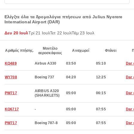
Ελέγξτε όλα τα δρομολόγια πτήσεων από Julius Nyerere
International Airport (DAR)
Δευ 20 Ιουλ
Τρί 21 Ιουλ
Τετ 22 Ιουλ
Πέμ 23 Ιουλ
Μοντέλο
Αριθμός πτήσης.
Αναχωρεί
Φτάνει
αεροσκάφους
KQ489
Airbus A330
03:50
05:10
Dar 
WY708
Boeing 737
04:20
12:25
Dar 
AIRBUS A320
PW717
05:00
06:15
Dar 
(SHARKLETS)
KQ6717
-
05:00
07:55
Dar 
PW717
Boeing 787-8
05:00
07:55
Dar 