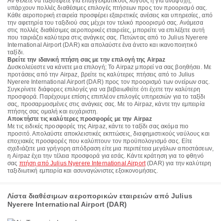
Αν θέλετε να ταξιδέψετε για επαγγελματικούς λόγους ή για αναψυχή,
υπάρχουν πολλές διαθέσιμες επιλογές πτήσεων προς τον προορισμό σας.
Κάθε αεροπορική εταιρεία προσφέρει εξαιρετικές ανέσεις και υπηρεσίες, από
την αφετηρία του ταξιδιού σας μέχρι τον τελικό προορισμό σας. Ανάμεσα
στις πολλές διαθέσιμες αεροπορικές εταιρείες, μπορείτε να επιλέξετε αυτή
που ταιριάζει καλύτερα στις ανάγκες σας. Πετώντας από το Julius Nyerere
International Airport (DAR) και απολαύστε ένα άνετο και ικανοποιητικό
ταξίδι.
Βρείτε την ιδανική πτήση σας με την επιλογή της Airpaz
Δυσκολεύεστε να κάνετε μια επιλογή; Το Airpaz μπορεί να σας βοηθήσει. Με
προτάσεις από την Airpaz, βρείτε τις καλύτερες πτήσεις από το Julius
Nyerere International Airport (DAR) προς τον προορισμό των ονείρων σας.
Συγκρίνετε διάφορες επιλογές για να βεβαιωθείτε ότι έχετε την καλύτερη
προσφορά. Παρέχουμε επίσης επιπλέον επιλογές υπηρεσιών για το ταξίδι
σας, προσαρμοσμένες στις ανάγκες σας. Με το Airpaz, κάντε την εμπειρία
πτήσης σας ομαλή και ευχάριστη.
Αποκτήστε τις καλύτερες προσφορές με την Airpaz
Με τις ειδικές προσφορές της Airpaz, κάντε το ταξίδι σας ακόμα πιο
προσιτό. Απολαύστε αποκλειστικές εκπτώσεις, διαφημιστικούς ναύλους και
εποχιακές προσφορές που καλύπτουν τον προϋπολογισμό σας. Είτε
σχεδιάζετε μια γρήγορη απόδραση είτε μια περιπέτεια μεγάλων αποστάσεων,
η Airpaz έχει την τέλεια προσφορά για εσάς. Κάντε κράτηση για το φθηνό
σας
πτήση από Julius Nyerere International Airport
(DAR) για την καλύτερη
ταξιδιωτική εμπειρία και ασυναγώνιστες εξοικονομήσεις.
Λίστα διαθέσιμων αεροπορικών εταιρειών από Julius
Nyerere International Airport (DAR)