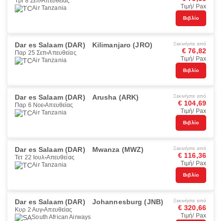
Τρί 8 Σεπ
Απευθείας
Τιμή/ Pax
Air Tanzania
Βιβλίο
Dar es Salaam (DAR)
Kilimanjaro (JRO)
Ξεκινήστε από
€ 76,82
Παρ 25 Σεπ
Απευθείας
Τιμή/ Pax
Air Tanzania
Βιβλίο
Dar es Salaam (DAR)
Arusha (ARK)
Ξεκινήστε από
€ 104,69
Παρ 6 Νοε
Απευθείας
Τιμή/ Pax
Air Tanzania
Βιβλίο
Dar es Salaam (DAR)
Mwanza (MWZ)
Ξεκινήστε από
€ 116,36
Τετ 22 Ιουλ
Απευθείας
Τιμή/ Pax
Air Tanzania
Βιβλίο
Dar es Salaam (DAR)
Johannesburg (JNB)
Ξεκινήστε από
€ 320,66
Κυρ 2 Αυγ
Απευθείας
Τιμή/ Pax
South African Airways