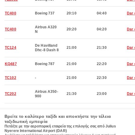
TC400
Boeing 737
20:10
04:40
Dar 
Airbus A320
TC400
20:20
04:20
Dar 
N
De Havilland
TC124
21:00
21:30
Dar 
Dhc-8 Dash 8
KQ487
Boeing 787
21:00
22:20
Dar 
TC102
-
21:00
22:30
Dar 
Airbus A350-
TC202
21:30
23:00
Dar 
900
Βρείτε το καλύτερο ταξίδι και αποκτήστε την τέλεια
ταξιδιωτική εμπειρία
Πετάξτε με την αεροπορική εταιρεία της επιλογής σας από Julius
Nyerere International Airport (DAR)