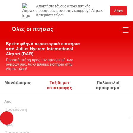
Αποκτήστε τόνους αποκλειστικής
προσφοράς μόνο στην εφαρμογή Airpaz.
Λήψη
Κατεβάστε τώρα!
Όλες οι πτήσεις
Βρείτε φθηνά αεροπορικά εισιτήρια
από Julius Nyerere International
Airport (DAR)
Προσιτή πτήση προς τον προορισμό των
ονείρων σας. Ας κλείσουμε εισιτήρια στην
Airpaz τώρα!
Μονόδρομος
Ταξίδι μετ
Πολλαπλοί
επιστροφής
προορισμοί
Από
Προέλευση
Προς
Προορισμός