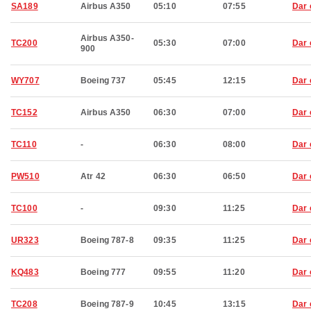
SA189
Airbus A350
05:10
07:55
Dar 
Airbus A350-
TC200
05:30
07:00
Dar 
900
WY707
Boeing 737
05:45
12:15
Dar 
TC152
Airbus A350
06:30
07:00
Dar 
TC110
-
06:30
08:00
Dar 
PW510
Atr 42
06:30
06:50
Dar 
TC100
-
09:30
11:25
Dar 
UR323
Boeing 787-8
09:35
11:25
Dar 
KQ483
Boeing 777
09:55
11:20
Dar 
TC208
Boeing 787-9
10:45
13:15
Dar 