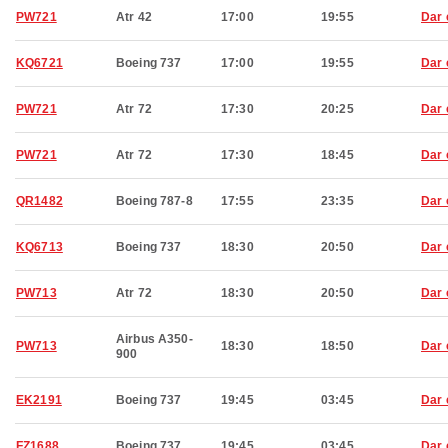
PW721
Atr 42
17:00
19:55
Dar 
KQ6721
Boeing 737
17:00
19:55
Dar 
PW721
Atr 72
17:30
20:25
Dar 
PW721
Atr 72
17:30
18:45
Dar 
QR1482
Boeing 787-8
17:55
23:35
Dar 
KQ6713
Boeing 737
18:30
20:50
Dar 
PW713
Atr 72
18:30
20:50
Dar 
Airbus A350-
PW713
18:30
18:50
Dar 
900
EK2191
Boeing 737
19:45
03:45
Dar 
FZ1688
Boeing 737
19:45
03:45
Dar 