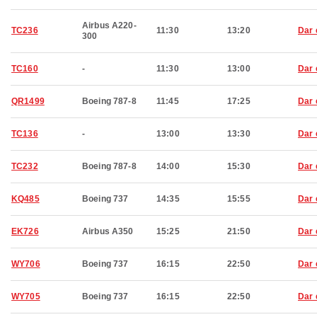
Airbus A220-
TC236
11:30
13:20
Dar 
300
TC160
-
11:30
13:00
Dar 
QR1499
Boeing 787-8
11:45
17:25
Dar 
TC136
-
13:00
13:30
Dar 
TC232
Boeing 787-8
14:00
15:30
Dar 
KQ485
Boeing 737
14:35
15:55
Dar 
EK726
Airbus A350
15:25
21:50
Dar 
WY706
Boeing 737
16:15
22:50
Dar 
WY705
Boeing 737
16:15
22:50
Dar 