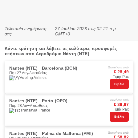
Τελευταία ενημέρωση
27 Ιουλίου 2026 στις 02:21 π.μ.
στις
GMT+0
Κάντε κράτηση και λάβετε τις καλύτερες προσφορές
πτήσεων από Αεροδρόμιο Νάντη (NTE)
Nantes (NTE)
Barcelona (BCN)
Ξεκινήστε από
€ 28,49
Πέμ 27 Αυγ
Απευθείας
Τιμή/ Pax
Vueling Airlines
Βιβλίο
Nantes (NTE)
Porto (OPO)
Ξεκινήστε από
€ 36,67
Παρ 28 Αυγ
Απευθείας
Τιμή/ Pax
Transavia France
Βιβλίο
Nantes (NTE)
Palma de Mallorca (PMI)
Ξεκινήστε από
€ 58,82