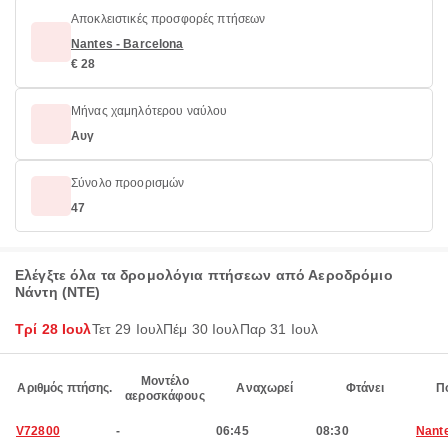
Αποκλειστικές προσφορές πτήσεων
Nantes - Barcelona
€ 28
Μήνας χαμηλότερου ναύλου
Αυγ
Σύνολο προορισμών
47
Ελέγξτε όλα τα δρομολόγια πτήσεων από Αεροδρόμιο
Νάντη (NTE)
Τρί 28 Ιουλ
Τετ 29 Ιουλ
Πέμ 30 Ιουλ
Παρ 31 Ιουλ
Μοντέλο
Αριθμός πτήσης.
Αναχωρεί
Φτάνει
Π
αεροσκάφους
V72800
-
06:45
08:30
Nant