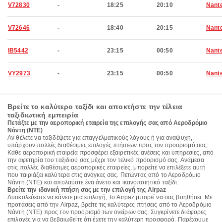
V72830
-
18:25
20:10
Nant
V72646
-
18:40
20:15
Nant
IB5442
-
23:15
00:50
Nant
VY2973
-
23:15
00:50
Nant
Βρείτε το καλύτερο ταξίδι και αποκτήστε την τέλεια
ταξιδιωτική εμπειρία
Πετάξτε με την αεροπορική εταιρεία της επιλογής σας από Αεροδρόμιο
Νάντη (NTE)
Αν θέλετε να ταξιδέψετε για επαγγελματικούς λόγους ή για αναψυχή,
υπάρχουν πολλές διαθέσιμες επιλογές πτήσεων προς τον προορισμό σας.
Κάθε αεροπορική εταιρεία προσφέρει εξαιρετικές ανέσεις και υπηρεσίες, από
την αφετηρία του ταξιδιού σας μέχρι τον τελικό προορισμό σας. Ανάμεσα
στις πολλές διαθέσιμες αεροπορικές εταιρείες, μπορείτε να επιλέξετε αυτή
που ταιριάζει καλύτερα στις ανάγκες σας. Πετώντας από το Αεροδρόμιο
Νάντη (NTE) και απολαύστε ένα άνετο και ικανοποιητικό ταξίδι.
Βρείτε την ιδανική πτήση σας με την επιλογή της Airpaz
Δυσκολεύεστε να κάνετε μια επιλογή; Το Airpaz μπορεί να σας βοηθήσει. Με
προτάσεις από την Airpaz, βρείτε τις καλύτερες πτήσεις από το Αεροδρόμιο
Νάντη (NTE) προς τον προορισμό των ονείρων σας. Συγκρίνετε διάφορες
επιλογές για να βεβαιωθείτε ότι έχετε την καλύτερη προσφορά. Παρέχουμε