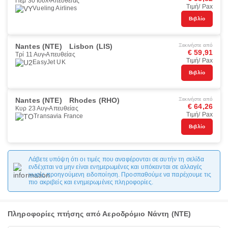
Πέμ 30 Ιουλ
Απευθείας
Τιμή/ Pax
Vueling Airlines
Βιβλίο
Nantes (NTE)
Lisbon (LIS)
Ξεκινήστε από
€ 59,91
Τρί 11 Αυγ
Απευθείας
Τιμή/ Pax
EasyJet UK
Βιβλίο
Nantes (NTE)
Rhodes (RHO)
Ξεκινήστε από
€ 64,26
Κυρ 23 Αυγ
Απευθείας
Τιμή/ Pax
Transavia France
Βιβλίο
Λάβετε υπόψη ότι οι τιμές που αναφέρονται σε αυτήν τη σελίδα
ενδέχεται να μην είναι ενημερωμένες και υπόκεινται σε αλλαγές
χωρίς προηγούμενη ειδοποίηση. Προσπαθούμε να παρέχουμε τις
πιο ακριβείς και ενημερωμένες πληροφορίες.
Πληροφορίες πτήσης από Αεροδρόμιο Νάντη (NTE)