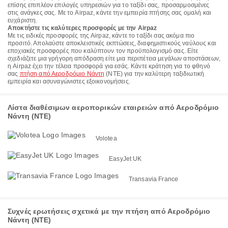
επίσης επιπλέον επιλογές υπηρεσιών για το ταξίδι σας, προσαρμοσμένες
στις ανάγκες σας. Με το Airpaz, κάντε την εμπειρία πτήσης σας ομαλή και
ευχάριστη.
Αποκτήστε τις καλύτερες προσφορές με την Airpaz
Με τις ειδικές προσφορές της Airpaz, κάντε το ταξίδι σας ακόμα πιο
προσιτό. Απολαύστε αποκλειστικές εκπτώσεις, διαφημιστικούς ναύλους και
εποχιακές προσφορές που καλύπτουν τον προϋπολογισμό σας. Είτε
σχεδιάζετε μια γρήγορη απόδραση είτε μια περιπέτεια μεγάλων αποστάσεων,
η Airpaz έχει την τέλεια προσφορά για εσάς. Κάντε κράτηση για το φθηνό
σας
πτήση από Αεροδρόμιο Νάντη
(NTE) για την καλύτερη ταξιδιωτική
εμπειρία και ασυναγώνιστες εξοικονομήσεις.
Λίστα διαθέσιμων αεροπορικών εταιρειών από Αεροδρόμιο
Νάντη (NTE)
Volotea
EasyJet UK
Transavia France
Συχνές ερωτήσεις σχετικά με την πτήση από Αεροδρόμιο
Νάντη (NTE)