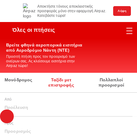
Αποκτήστε τόνους αποκλειστικής
προσφοράς μόνο στην εφαρμογή Airpaz.
Λήψη
Κατεβάστε τώρα!
Όλες οι πτήσεις
Βρείτε φθηνά αεροπορικά εισιτήρια
από Αεροδρόμιο Νάντη (NTE)
Προσιτή πτήση προς τον προορισμό των
ονείρων σας. Ας κλείσουμε εισιτήρια στην
Airpaz τώρα!
Μονόδρομος
Ταξίδι μετ
Πολλαπλοί
επιστροφής
προορισμοί
Από
Προέλευση
Προς
Προορισμός