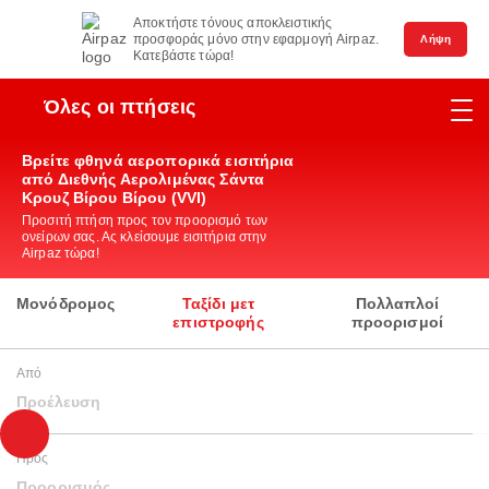
Αποκτήστε τόνους αποκλειστικής
προσφοράς μόνο στην εφαρμογή Airpaz.
Λήψη
Κατεβάστε τώρα!
Όλες οι πτήσεις
Βρείτε φθηνά αεροπορικά εισιτήρια
από Διεθνής Αερολιμένας Σάντα
Κρουζ Βίρου Βίρου (VVI)
Προσιτή πτήση προς τον προορισμό των
ονείρων σας. Ας κλείσουμε εισιτήρια στην
Airpaz τώρα!
Μονόδρομος
Ταξίδι μετ
Πολλαπλοί
επιστροφής
προορισμοί
Από
Προέλευση
Προς
Προορισμός