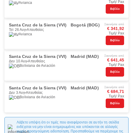
Τιμή/ Pax
Avianca
Βιβλίο
Santa Cruz de la Sierra (VVI)
Bogotá (BOG)
Ξεκινήστε από
€ 341,92
Τετ 26 Αυγ
Απευθείας
Τιμή/ Pax
Avianca
Βιβλίο
Santa Cruz de la Sierra (VVI)
Madrid (MAD)
Ξεκινήστε από
€ 641,45
Δευ 10 Αυγ
Απευθείας
Τιμή/ Pax
Boliviana de Aviación
Βιβλίο
Santa Cruz de la Sierra (VVI)
Madrid (MAD)
Ξεκινήστε από
€ 684,71
Δευ 3 Αυγ
Απευθείας
Τιμή/ Pax
Boliviana de Aviación
Βιβλίο
Λάβετε υπόψη ότι οι τιμές που αναφέρονται σε αυτήν τη σελίδα
ενδέχεται να μην είναι ενημερωμένες και υπόκεινται σε αλλαγές
χωρίς προηγούμενη ειδοποίηση. Προσπαθούμε να παρέχουμε τις