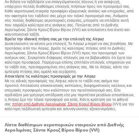
Αν θέλετε να ταξιδέψετε για επαγγελματικούς λόγους ή για αναψυχή,
υπάρχουν πολλές διαθέσιμες επιλογές πτήσεων προς τον προορισμό σας.
Κάθε αεροπορική εταιρεία προσφέρει εξαιρετικές ανέσεις και υπηρεσίες, από
την αφετηρία του ταξιδιού σας μέχρι τον τελικό προορισμό σας. Ανάμεσα
στις πολλές διαθέσιμες αεροπορικές εταιρείες, μπορείτε να επιλέξετε αυτή
που ταιριάζει καλύτερα στις ανάγκες σας. Πετώντας από το Διεθνής
Αερολιμένας Σάντα Κρουζ Βίρου Βίρου (VVI) και απολαύστε ένα άνετο και
ικανοποιητικό ταξίδι.
Βρείτε την ιδανική πτήση σας με την επιλογή της Airpaz
Δυσκολεύεστε να κάνετε μια επιλογή; Το Airpaz μπορεί να σας βοηθήσει. Με
προτάσεις από την Airpaz, βρείτε τις καλύτερες πτήσεις από το Διεθνής
Αερολιμένας Σάντα Κρουζ Βίρου Βίρου (VVI) προς τον προορισμό των
ονείρων σας. Συγκρίνετε διάφορες επιλογές για να βεβαιωθείτε ότι έχετε την
καλύτερη προσφορά. Παρέχουμε επίσης επιπλέον επιλογές υπηρεσιών για
το ταξίδι σας, προσαρμοσμένες στις ανάγκες σας. Με το Airpaz, κάντε την
εμπειρία πτήσης σας ομαλή και ευχάριστη.
Αποκτήστε τις καλύτερες προσφορές με την Airpaz
Με τις ειδικές προσφορές της Airpaz, κάντε το ταξίδι σας ακόμα πιο
προσιτό. Απολαύστε αποκλειστικές εκπτώσεις, διαφημιστικούς ναύλους και
εποχιακές προσφορές που καλύπτουν τον προϋπολογισμό σας. Είτε
σχεδιάζετε μια γρήγορη απόδραση είτε μια περιπέτεια μεγάλων αποστάσεων,
η Airpaz έχει την τέλεια προσφορά για εσάς. Κάντε κράτηση για το φθηνό
σας
πτήση από Διεθνής Αερολιμένας Σάντα Κρουζ Βίρου Βίρου
(VVI) για την
καλύτερη ταξιδιωτική εμπειρία και ασυναγώνιστες εξοικονομήσεις.
Λίστα διαθέσιμων αεροπορικών εταιρειών από Διεθνής
Αερολιμένας Σάντα Κρουζ Βίρου Βίρου (VVI)