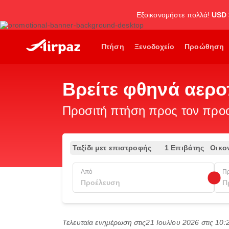
Εξοικονομήστε πολλά!
USD 
Πτήση
Ξενοδοχείο
Προώθηση
Βρείτε φθηνά αερο
Προσιτή πτήση προς τον προορ
Ταξίδι μετ επιστροφής
1 Επιβάτης
Οικο
Από
Π
Τελευταία ενημέρωση στις
21 Ιουλίου 2026 στις 10