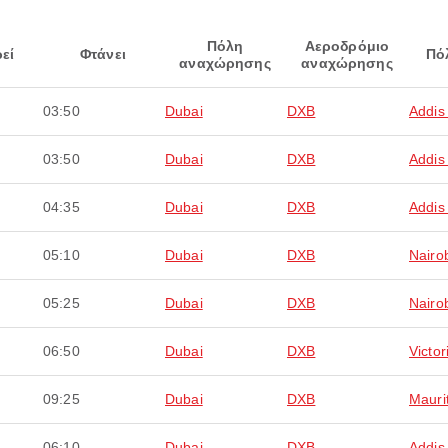
Πόλη
Αεροδρόμιο
εί
Φτάνει
Πό
αναχώρησης
αναχώρησης
03:50
Dubai
DXB
Addis
03:50
Dubai
DXB
Addis
04:35
Dubai
DXB
Addis
05:10
Dubai
DXB
Nairo
05:25
Dubai
DXB
Nairo
06:50
Dubai
DXB
Victor
09:25
Dubai
DXB
Mauri
06:10
Dubai
DXB
Addis