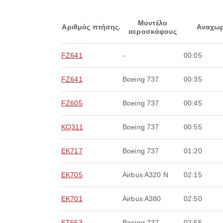
Μοντέλο
Αριθμός πτήσης.
Αναχωρ
αεροσκάφους
FZ641
-
00:05
FZ641
Boeing 737
00:35
FZ605
Boeing 737
00:45
KQ311
Boeing 737
00:55
EK717
Boeing 737
01:20
EK705
Airbus A320 N
02:15
EK701
Airbus A380
02:50
ET663
Boeing 737
02:55