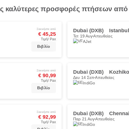
τις καλύτερες προσφορές πτήσεων από
Ξεκινήστε από
Dubai (DXB)
Istanbu
€ 45,25
Τετ 19 Αυγ
Απευθείας
Τιμή/ Pax
AJet
Βιβλίο
Ξεκινήστε από
Dubai (DXB)
Kozhiko
€ 90,99
Δευ 14 Σεπ
Απευθείας
Τιμή/ Pax
IndiGo
Βιβλίο
Ξεκινήστε από
Dubai (DXB)
Chenna
€ 92,99
Παρ 21 Αυγ
Απευθείας
Τιμή/ Pax
IndiGo