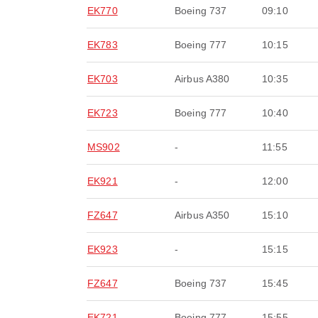
EK770
Boeing 737
09:10
EK783
Boeing 777
10:15
EK703
Airbus A380
10:35
EK723
Boeing 777
10:40
MS902
-
11:55
EK921
-
12:00
FZ647
Airbus A350
15:10
EK923
-
15:15
FZ647
Boeing 737
15:45
EK721
Boeing 777
15:55