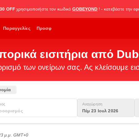
30 OFF
χρησιμοποιήστε τον κωδικό
GOBEYOND
! - κατεβάστε την ε
Παραγγελίες
Προσφ
πορικά εισιτήρια από Dub
ισμό των ονείρων σας. Ας κλείσουμε εισ
νομία
ρος
Αναχώρηση
Πέμ 23 Ιουλ 2026
:23 μ.μ. GMT+0