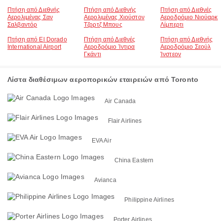
Πτήση από Διεθνής
Πτήση από Διεθνής
Πτήση από Διεθνές
Αερολιμένας Σαν
Αερολιμένας Χιούστον
Αεροδρόμιο Νιούαρκ
Σαλβαντόρ
Τζορτζ Μπους
Λίμπερτι
Πτήση από El Dorado
Πτήση από Διεθνές
Πτήση από Διεθνής
International Airport
Αεροδρόμιο Ίντιρα
Αεροδρόμιο Σεούλ
Γκάντι
Ίνστεον
Λίστα διαθέσιμων αεροπορικών εταιρειών από Toronto
Air Canada
Flair Airlines
EVA Air
China Eastern
Avianca
Philippine Airlines
Porter Airlines