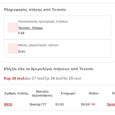
Πληροφορίες πτήσης από Toronto
Αποκλειστικές προσφορές πτήσεων
Toronto - Ottawa
€ 68
Μήνας χαμηλότερου ναύλου
Σεπτ
Ελέγξτε όλα τα δρομολόγια πτήσεων από Toronto
Κυρ 26 Ιουλ
Δευ 27 Ιουλ
Τρί 28 Ιουλ
Τετ 29 Ιουλ
Μοντέλο
Αριθμός πτήσης.
Αναχωρεί
Φτάνει
Π
αεροσκάφους
BR35
Boeing 777
01:45
05:00
+1d
Toron