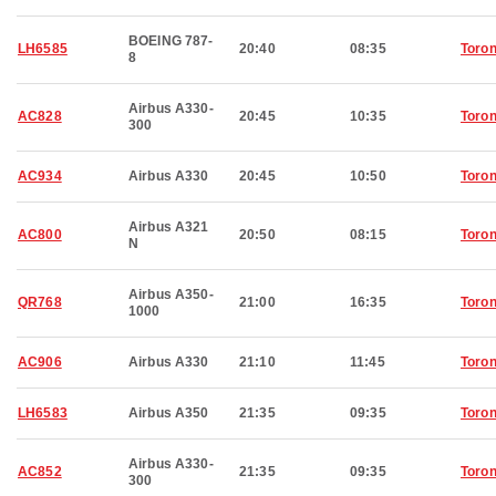
BOEING 787-
LH6585
20:40
08:35
Toron
8
Airbus A330-
AC828
20:45
10:35
Toron
300
AC934
Airbus A330
20:45
10:50
Toron
Airbus A321
AC800
20:50
08:15
Toron
N
Airbus A350-
QR768
21:00
16:35
Toron
1000
AC906
Airbus A330
21:10
11:45
Toron
LH6583
Airbus A350
21:35
09:35
Toron
Airbus A330-
AC852
21:35
09:35
Toron
300