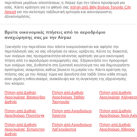
περιπέτεια μεγάλων αποστάσεων, η Airpaz έχει την τέλεια προσφορά για
εσάς. Κάντε κράτηση για το φθηνό σας
πτήση από Billy Bishop Toronto City
Airport
για την καλύτερη ταξιδιωτική εμπειρία και ασυναγώνιστες
εξοικονομήσεις.
Βρείτε οικονομικές πτήσεις από το αεροδρόμιο
αναχώρησης σας με την Airpaz
Ξεκινήστε την περιπέτεια που πάντα ονειρευόσασταν και αφήστε την
περιπλάνησή σας να σας οδηγήσει σε νέους ορίζοντες. Κάντε τις διακοπές
των ονείρων σας πραγματικότητα κάνοντας κράτηση για μια οικονομική
πτήση από το αεροδρόμιο αναχώρησής σας. Εξερευνήστε τον προορισμό
των ονείρων σας, βυθιστείτε στη ζωντανή κουλτούρα του και δημιουργήστε
αγαπημένες αναμνήσεις καθώς βιώνετε τη μαγεία του. Κάντε κράτηση της
πτήσης σας με την Airpaz τώρα και ξεκινήστε ένα ταξίδι όπου κάθε στιγμή
είναι γεμάτη ενθουσιασμό, ανακάλυψη και τη συγκίνηση της εξερεύνησης
του κόσμου.
Πτήση από Διεθνές
Πτήση από Διεθνές
Πτήση από Διεθνής
Αερολιμένας Βανκούβερ
Αεροδρόμιο Ταϊβάν
Αερολιμένας Κάλγκαρι
Διεθνές
Ταογιουάν
Πτήση από Διεθνές
Πτήση από Αεροδρόμιο
Πτήση από Διεθνής
Αεροδρόμιο Πουντόνγκ
Χανέντα
Αεροδρόμιο Νινόι Ακί
Πτήση από Διεθνής
Πτήση από Αεροδρόμιο
Πτήση από Διεθνές
Αερολιμένας Έντμοντον
ΛαΓκουάρντια
Αεροδρόμιο Χίθροου
Διεθνές