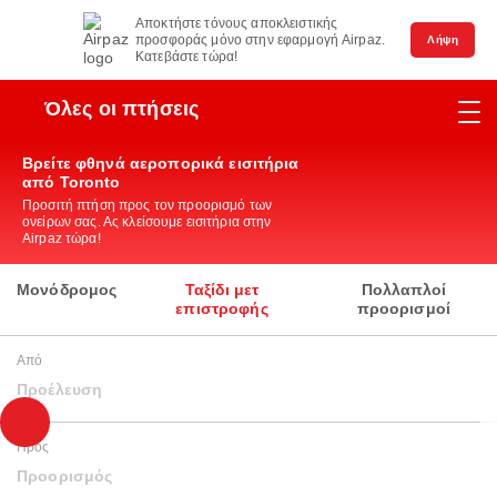
Αποκτήστε τόνους αποκλειστικής
προσφοράς μόνο στην εφαρμογή Airpaz.
Λήψη
Κατεβάστε τώρα!
Όλες οι πτήσεις
Βρείτε φθηνά αεροπορικά εισιτήρια
από Toronto
Προσιτή πτήση προς τον προορισμό των
ονείρων σας. Ας κλείσουμε εισιτήρια στην
Airpaz τώρα!
Μονόδρομος
Ταξίδι μετ
Πολλαπλοί
επιστροφής
προορισμοί
Από
Προέλευση
Προς
Προορισμός