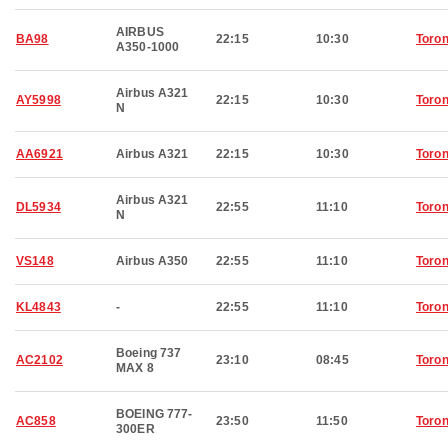
AIRBUS
BA98
22:15
10:30
Toron
A350-1000
Airbus A321
AY5998
22:15
10:30
Toron
N
AA6921
Airbus A321
22:15
10:30
Toron
Airbus A321
DL5934
22:55
11:10
Toron
N
VS148
Airbus A350
22:55
11:10
Toron
KL4843
-
22:55
11:10
Toron
Boeing 737
AC2102
23:10
08:45
Toron
MAX 8
BOEING 777-
AC858
23:50
11:50
Toron
300ER