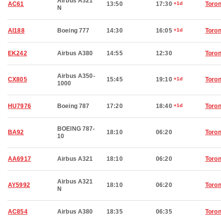
Airbus A321
AC61
13:50
17:30
+1d
Toron
N
AI188
Boeing 777
14:30
16:05
+1d
Toron
EK242
Airbus A380
14:55
12:30
Toron
Airbus A350-
CX805
15:45
19:10
+1d
Toron
1000
HU7976
Boeing 787
17:20
18:40
+1d
Toron
BOEING 787-
BA92
18:10
06:20
Toron
10
AA6917
Airbus A321
18:10
06:20
Toron
Airbus A321
AY5992
18:10
06:20
Toron
N
AC854
Airbus A380
18:35
06:35
Toron