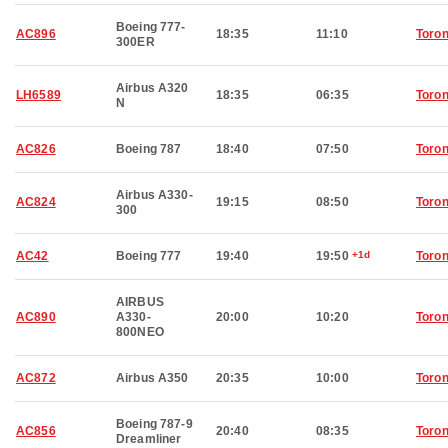
Boeing 777-
AC896
18:35
11:10
Toron
300ER
Airbus A320
LH6589
18:35
06:35
Toron
N
AC826
Boeing 787
18:40
07:50
Toron
Airbus A330-
AC824
19:15
08:50
Toron
300
AC42
Boeing 777
19:40
19:50
+1d
Toron
AIRBUS
AC890
A330-
20:00
10:20
Toron
800NEO
AC872
Airbus A350
20:35
10:00
Toron
Boeing 787-9
AC856
20:40
08:35
Toron
Dreamliner