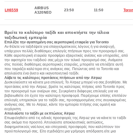
AIRBUS
LH6559
23:50
11:50
Toron
A320NEO
Βρείτε το καλύτερο ταξίδι και αποκτήστε την τέλεια
ταξιδιωτική εμπειρία
Επιλέξτε την αγαπημένη σας αεροπορική εταιρεία για Toronto
Αν θέλετε να ταξιδέψετε για επαγγελματικούς λόγους ή για αναψυχή,
υπάρχουν πολλές διαθέσιμες επιλογές πτήσεων προς τον προορισμό σας.
Κάθε αεροπορική εταιρεία προσφέρει εξαιρετικές ανέσεις και υπηρεσίες, από
την αφετηρία του ταξιδιού σας μέχρι τον τελικό προορισμό σας. Ανάμεσα
στις πολλές διαθέσιμες αεροπορικές εταιρείες, μπορείτε να επιλέξετε αυτή
που ταιριάζει καλύτερα στις ανάγκες σας. Πετώντας από το Toronto και
απολαύστε ένα άνετο και ικανοποιητικό ταξίδι.
Λάβετε τις καλύτερες προτάσεις πτήσεων από την Airpaz
Δυσκολεύεστε να κάνετε μια επιλογή; Το Airpaz μπορεί να σας βοηθήσει. Με
προτάσεις από την Airpaz, βρείτε τις καλύτερες πτήσεις από Toronto προς
τον προορισμό των ονείρων σας. Συγκρίνετε διάφορες επιλογές για να
βεβαιωθείτε ότι έχετε την καλύτερη προσφορά. Παρέχουμε επίσης επιπλέον
επιλογές υπηρεσιών για το ταξίδι σας, προσαρμοσμένες στις συγκεκριμένες
ανάγκες σας. Με το Airpaz, κάντε την εμπειρία πτήσης σας ομαλή και
ευχάριστη.
Απολαύστε το ταξίδι με εκπτώσεις Airpaz
Επωφεληθείτε από τις ειδικές προσφορές της Airpaz για να κάνετε το ταξίδι
σας ακόμα πιο προσιτό. Απολαύστε αποκλειστικές εκπτώσεις,
διαφημιστικούς ναύλους και εποχιακές προσφορές που καλύπτουν τον
προϋπολογισμό σας. Είτε σχεδιάζετε μια γρήγορη απόδραση είτε μια