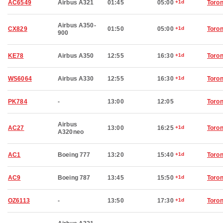
AC6549
Airbus A321
01:45
05:00
+1d
Toron
Airbus A350-
CX829
01:50
05:00
+1d
Toron
900
KE78
Airbus A350
12:55
16:30
+1d
Toron
WS6064
Airbus A330
12:55
16:30
+1d
Toron
PK784
-
13:00
12:05
Toron
Airbus
AC27
13:00
16:25
+1d
Toron
A320neo
AC1
Boeing 777
13:20
15:40
+1d
Toron
AC9
Boeing 787
13:45
15:50
+1d
Toron
OZ6113
-
13:50
17:30
+1d
Toron