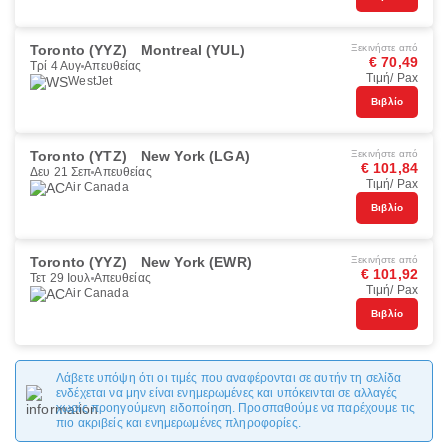
Toronto (YYZ)
Montreal (YUL)
Ξεκινήστε από
€ 70,49
Τρί 4 Αυγ
Απευθείας
Τιμή/ Pax
WestJet
Βιβλίο
Toronto (YTZ)
New York (LGA)
Ξεκινήστε από
€ 101,84
Δευ 21 Σεπ
Απευθείας
Τιμή/ Pax
Air Canada
Βιβλίο
Toronto (YYZ)
New York (EWR)
Ξεκινήστε από
€ 101,92
Τετ 29 Ιουλ
Απευθείας
Τιμή/ Pax
Air Canada
Βιβλίο
Λάβετε υπόψη ότι οι τιμές που αναφέρονται σε αυτήν τη σελίδα
ενδέχεται να μην είναι ενημερωμένες και υπόκεινται σε αλλαγές
χωρίς προηγούμενη ειδοποίηση. Προσπαθούμε να παρέχουμε τις
πιο ακριβείς και ενημερωμένες πληροφορίες.