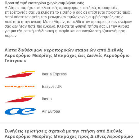
Προσιτή τιμή εισιτηρίου χωρίς συμβιβασμούς
Η Airpaz παρέχει αποκλειστικές προσφορές και ειδικές προσφορές,
επιτρέποντάς σας να κλείσετε το εισιτήριό σας σε απίστευτα προσιτές τιμές.
Απολαύστε τα οφέλη των μειωμένων τιμών χωρίς συμβιβασμούς στην
ποιότητα ή την άνεση. Με το Airpaz, το ταξίδι στον προορισμό των ονείρων
σας δεν ήταν ποτέ πιο εύκολο. Κλείστε τη φθηνή πτήση σας με την Airpaz
για μια εξαιρετική ταξιδιωτική εμπειρία και ασυναγώνιστη εξοικονόμηση
πόρων.
Λίστα διαθέσιμων αεροπορικών εταιρειών από Διεθνές
Αεροδρόμιο Μαδρίτης Μπαράχας έως Διεθνές Αεροδρόμιο
Γκάτγουικ
Iberia Express
EasyJet UK
Iberia
Air Europa
Συνήθεις ερωτήσεις σχετικά με την πτήση από Διεθνές
Αεροδρόμιο Μαδρίτης Μπαράχας προς Διεθνές Αεροδρόμιο