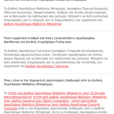
Το Διεθνές Αεροδρόμιο Μαδρίτης Μπαράχας προσφέρει Περιοχή Αναμονής,
Αίθουσα προσευχής, Βρεφονηπιακός Σταθμός και πολλές ακόμη παροχές
για να βελτιώσει την ταξιδιωτική σας εμπειρία. Μπορείτε να δείτε αναλυτικές
πληροφορίες για τις παροχές και τις διαρρυθμίσεις των τερματικών στο
Διεθνές Αεροδρόμιο Μαδρίτης Μπαράχας
.
Ποιοι τερματικοί σταθμοί και ποιες εγκαταστάσεις αεροδρομίου
διατίθενται στο Διεθνές Αεροδρόμιο Γκάτγουικ;
Το Διεθνές Αεροδρόμιο Γκάτγουικ προσφέρει Υπηρεσία συναλλάγματος,
Κατάστημα αφορολογήτων ειδών, Ξενοδοχείο αεροδρομίου και πολλές
ακόμη παροχές για να βελτιώσει την ταξιδιωτική σας εμπειρία. Μπορείτε να
δείτε αναλυτικές πληροφορίες για τις εγκαταστάσεις και τη διάταξη των
τερματικών στο
Διεθνές Αεροδρόμιο Γκάτγουικ
.
Ποιες είναι οι πιο δημοφιλείς αεροπορικές διαδρομές από το Διεθνές
Αεροδρόμιο Μαδρίτης Μπαράχας;
Τα
πτήση από Διεθνές Αεροδρόμιο Μαδρίτης Μπαράχας προς El Dorado
International Airport
,
πτήση από Διεθνές Αεροδρόμιο Μαδρίτης Μπαράχας
προς Διεθνές Αεροδρό Σάο Πάολο Γκουαράλος
,
πτήση από Διεθνές
Αεροδρόμιο Μαδρίτης Μπαράχας προς Διεθνές Αεροδρόμιο Σαμπιχά
Γκιοκτσέν
είναι οι πιο δημοφιλείς αεροπορικές διαδρομές από το Διεθνές
Αεροδρόμιο Μαδρίτης Μπαράχας. Αυτές οι διαδρομές προσφέρουν άνετες