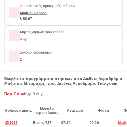
Αποκλειστικές προσφορές πτήσεων
Madrid - London
US$ 67
Μήνας χαμηλότερου ναύλου
Αυγ
Σύνολο προορισμών
1
Ελέγξτε τα προγράμματα πτήσεων από Διεθνές Αεροδρόμιο
Μαδρίτης Μπαράχας προς Διεθνές Αεροδρόμιο Γκάτγουικ
Παρ 7 Αυγ
Κυρ 9 Αυγ
Μοντέλο
Αριθμός πτήσης.
Αναχωρεί
Φτάνει
Π
αεροσκάφους
UX1013
Boeing 737
07:30
09:00
Madr