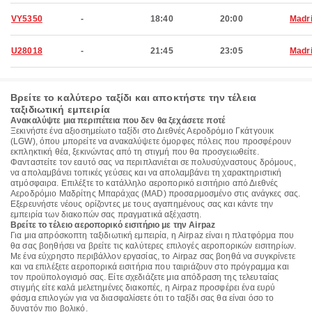
VY5350
-
18:40
20:00
Madr
U28018
-
21:45
23:05
Madr
Βρείτε το καλύτερο ταξίδι και αποκτήστε την τέλεια
ταξιδιωτική εμπειρία
Ανακαλύψτε μια περιπέτεια που δεν θα ξεχάσετε ποτέ
Ξεκινήστε ένα αξιοσημείωτο ταξίδι στο Διεθνές Αεροδρόμιο Γκάτγουικ
(LGW), όπου μπορείτε να ανακαλύψετε όμορφες πόλεις που προσφέρουν
εκπληκτική θέα, ξεκινώντας από τη στιγμή που θα προσγειωθείτε.
Φανταστείτε τον εαυτό σας να περιπλανιέται σε πολυσύχναστους δρόμους,
να απολαμβάνει τοπικές γεύσεις και να απολαμβάνει τη χαρακτηριστική
ατμόσφαιρα. Επιλέξτε το κατάλληλο αεροπορικό εισιτήριο από Διεθνές
Αεροδρόμιο Μαδρίτης Μπαράχας (MAD) προσαρμοσμένο στις ανάγκες σας.
Εξερευνήστε νέους ορίζοντες με τους αγαπημένους σας και κάντε την
εμπειρία των διακοπών σας πραγματικά αξέχαστη.
Βρείτε το τέλειο αεροπορικό εισιτήριο με την Airpaz
Για μια απρόσκοπτη ταξιδιωτική εμπειρία, η Airpaz είναι η πλατφόρμα που
θα σας βοηθήσει να βρείτε τις καλύτερες επιλογές αεροπορικών εισιτηρίων.
Με ένα εύχρηστο περιβάλλον εργασίας, το Airpaz σας βοηθά να συγκρίνετε
και να επιλέξετε αεροπορικά εισιτήρια που ταιριάζουν στο πρόγραμμα και
τον προϋπολογισμό σας. Είτε σχεδιάζετε μια απόδραση της τελευταίας
στιγμής είτε καλά μελετημένες διακοπές, η Airpaz προσφέρει ένα ευρύ
φάσμα επιλογών για να διασφαλίσετε ότι το ταξίδι σας θα είναι όσο το
δυνατόν πιο βολικό.