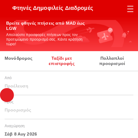
Φτηνές Δημοφιλείς Διαδρομές
Βρείτε φθηνές πτήσεις από MAD έως
LGW
Απολαύστε προσφορές πτήσεων προς τον
προτιμώμενο προορισμό σας. Κάντε κράτηση
τώρα!
Μονόδρομος
Ταξίδι μετ
Πολλαπλοί
επιστροφής
προορισμοί
Από
Προέλευση
Προς
Προορισμός
Αναχώρηση
Σάβ 8 Αυγ 2026