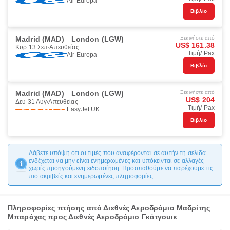
Air Europa
Βιβλίο
Madrid (MAD)
London (LGW)
Ξεκινήστε από
US$ 161.38
Κυρ 13 Σεπ
Απευθείας
Τιμή/ Pax
Air Europa
Βιβλίο
Madrid (MAD)
London (LGW)
Ξεκινήστε από
US$ 204
Δευ 31 Αυγ
Απευθείας
Τιμή/ Pax
EasyJet UK
Βιβλίο
Λάβετε υπόψη ότι οι τιμές που αναφέρονται σε αυτήν τη σελίδα
ενδέχεται να μην είναι ενημερωμένες και υπόκεινται σε αλλαγές
χωρίς προηγούμενη ειδοποίηση. Προσπαθούμε να παρέχουμε τις
πιο ακριβείς και ενημερωμένες πληροφορίες.
Πληροφορίες πτήσης από Διεθνές Αεροδρόμιο Μαδρίτης
Μπαράχας προς Διεθνές Αεροδρόμιο Γκάτγουικ