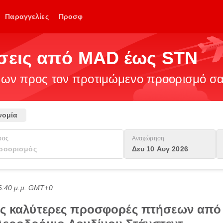
Παραγγελίες
Προσφ
ήσεις από MAD έως STN
ν προς τον προτιμώμενο προορισμό σας
νομία
ρος
Αναχώρηση
Δευ 10 Αυγ 2026
6:40 μ.μ. GMT+0
τις καλύτερες προσφορές πτήσεων από