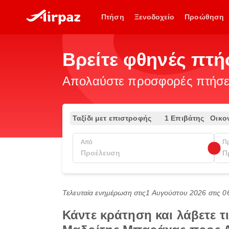
Πτήση
Ξενοδοχείο
Προώθηση
Βρείτε φθηνές πτ
Απολαύστε προσφορές πτήσεω
Ταξίδι μετ επιστροφής
1 Επιβάτης
Οικο
Από
Π
Τελευταία ενημέρωση στις
1 Αυγούστου 2026 στις 0
Κάντε κράτηση και λάβετε 