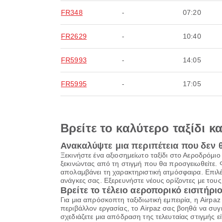
FR348
-
07:20
FR2629
-
10:40
FR5993
-
14:05
FR5995
-
17:05
Βρείτε το καλύτερο ταξίδι κ
Ανακαλύψτε μια περιπέτεια που δεν 
Ξεκινήστε ένα αξιοσημείωτο ταξίδι στο Αεροδρόμι
ξεκινώντας από τη στιγμή που θα προσγειωθείτε. 
απολαμβάνει τη χαρακτηριστική ατμόσφαιρα. Επιλ
ανάγκες σας. Εξερευνήστε νέους ορίζοντες με του
Βρείτε το τέλειο αεροπορικό εισιτήριο
Για μια απρόσκοπτη ταξιδιωτική εμπειρία, η Airpa
περιβάλλον εργασίας, το Airpaz σας βοηθά να συγκ
σχεδιάζετε μια απόδραση της τελευταίας στιγμής εί