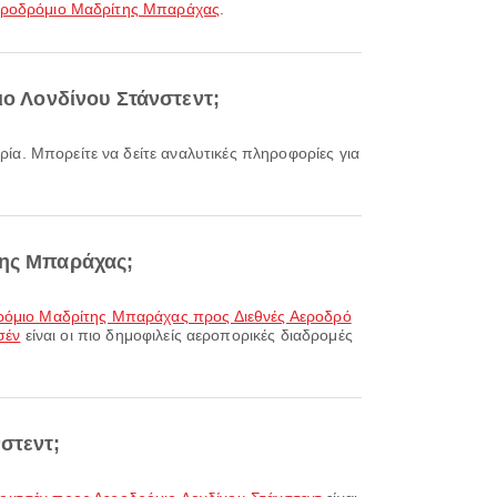
Αεροδρόμιο Μαδρίτης Μπαράχας
.
ιο Λονδίνου Στάνστεντ;
της Μπαράχας;
ρόμιο Μαδρίτης Μπαράχας προς Διεθνές Αεροδρό
σέν
είναι οι πιο δημοφιλείς αεροπορικές διαδρομές
στεντ;