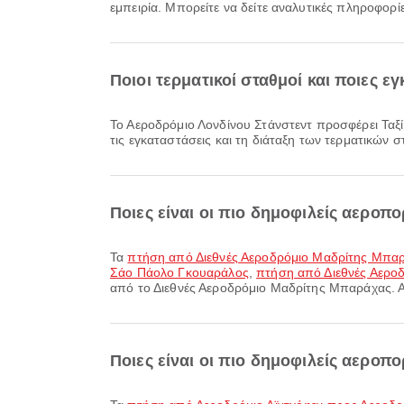
εμπειρία. Μπορείτε να δείτε αναλυτικές πληροφορίε
Ποιοι τερματικοί σταθμοί και ποιες 
Το Αεροδρόμιο Λονδίνου Στάνστεντ προσφέρει Ταξί και πολλές ακόμη παροχές για να βελτιώσει την ταξιδιωτική σας εμπειρία. Μπορείτε να δείτε αναλυτικές πληροφορίες για
τις εγκαταστάσεις και τη διάταξη των τερματικών 
Ποιες είναι οι πιο δημοφιλείς αερο
Τα
πτήση από Διεθνές Αεροδρόμιο Μαδρίτης Μπαράχ
Σάο Πάολο Γκουαράλος
,
πτήση από Διεθνές Αερο
από το Διεθνές Αεροδρόμιο Μαδρίτης Μπαράχας. Αυ
Ποιες είναι οι πιο δημοφιλείς αεροπ