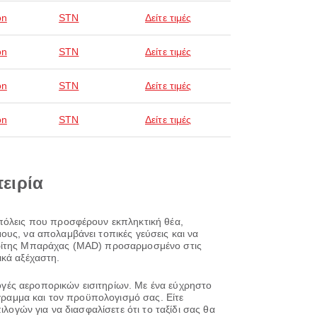
on
STN
Δείτε τιμές
on
STN
Δείτε τιμές
on
STN
Δείτε τιμές
on
STN
Δείτε τιμές
πειρία
 πόλεις που προσφέρουν εκπληκτική θέα,
υς, να απολαμβάνει τοπικές γεύσεις και να
αδρίτης Μπαράχας (MAD) προσαρμοσμένο στις
ικά αξέχαστη.
λογές αεροπορικών εισιτηρίων. Με ένα εύχρηστο
όγραμμα και τον προϋπολογισμό σας. Είτε
λογών για να διασφαλίσετε ότι το ταξίδι σας θα