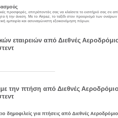
ιβασμούς
ικές προσφορές, επιτρέποντάς σας να κλείσετε το εισιτήριό σας σε α
α ή την άνεση. Με το Airpaz, το ταξίδι στον προορισμό των ονείρων 
ιωτική εμπειρία και ασυναγώνιστη εξοικονόμηση πόρων.
κών εταιρειών από Διεθνές Αεροδρόμ
στεντ
ά με την πτήση από Διεθνές Αεροδρόμ
στεντ
ι πιο δημοφιλείς για πτήσεις από Διεθνές Αεροδρόμ