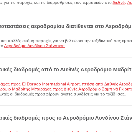
ς για τις παροχές και τις διαρρυθμίσεις των τερματικών στο
Διεθνές 
εγκαταστάσεις αεροδρομίου διατίθενται στο Αεροδρόμ
στο
Αεροδρόμιο Λονδίνου Στάνστεντ
.
πορικές διαδρομές από το Διεθνές Αεροδρόμιο Μαδρί
ας προς El Dorado International Airport
,
πτήση από Διεθνές Αεροδ
δρόμιο Μαδρίτης Μπαράχας προς Διεθνές Αεροδρόμιο Σαμπιχά Γκιοκτ
τές οι διαδρομές προσφέρουν άνετες συνδέσεις για το ταξίδι σας.
ορικές διαδρομές προς το Αεροδρόμιο Λονδίνου Στάν