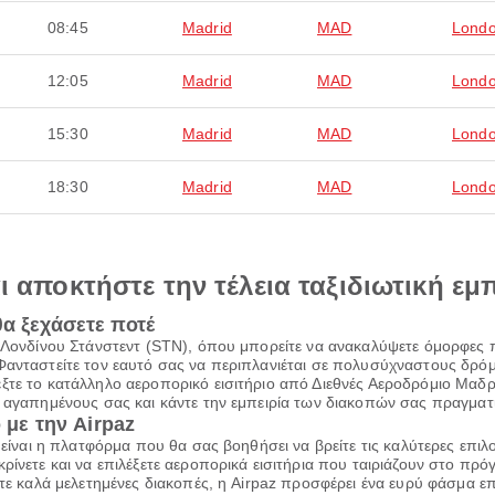
08:45
Madrid
MAD
Lond
12:05
Madrid
MAD
Lond
15:30
Madrid
MAD
Lond
18:30
Madrid
MAD
Lond
αι αποκτήστε την τέλεια ταξιδιωτική εμ
θα ξεχάσετε ποτέ
ο Λονδίνου Στάνστεντ (STN), όπου μπορείτε να ανακαλύψετε όμορφες
Φανταστείτε τον εαυτό σας να περιπλανιέται σε πολυσύχναστους δρόμο
έξτε το κατάλληλο αεροπορικό εισιτήριο από Διεθνές Αεροδρόμιο Μ
ς αγαπημένους σας και κάντε την εμπειρία των διακοπών σας πραγματ
 με την Airpaz
z είναι η πλατφόρμα που θα σας βοηθήσει να βρείτε τις καλύτερες επι
ρίνετε και να επιλέξετε αεροπορικά εισιτήρια που ταιριάζουν στο πρ
τε καλά μελετημένες διακοπές, η Airpaz προσφέρει ένα ευρύ φάσμα επι