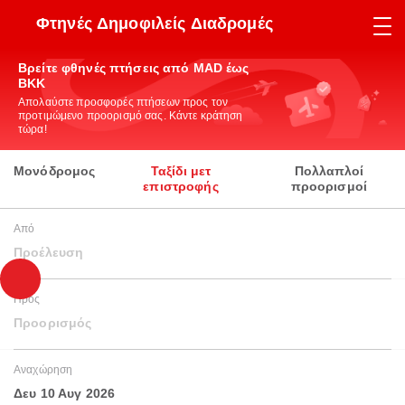
Φτηνές Δημοφιλείς Διαδρομές
Βρείτε φθηνές πτήσεις από MAD έως
BKK
Απολαύστε προσφορές πτήσεων προς τον
προτιμώμενο προορισμό σας. Κάντε κράτηση
τώρα!
Μονόδρομος
Ταξίδι μετ
Πολλαπλοί
επιστροφής
προορισμοί
Από
Προέλευση
Προς
Προορισμός
Αναχώρηση
Δευ 10 Αυγ 2026