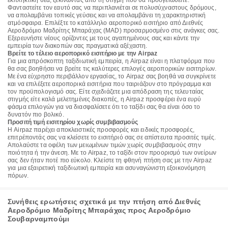
εκπληκτική θέα, ξεκινώντας από τη στιγμή που θα προσγειωθείτε.
Φανταστείτε τον εαυτό σας να περιπλανιέται σε πολυσύχναστους δρόμους,
να απολαμβάνει τοπικές γεύσεις και να απολαμβάνει τη χαρακτηριστική
ατμόσφαιρα. Επιλέξτε το κατάλληλο αεροπορικό εισιτήριο από Διεθνές
Αεροδρόμιο Μαδρίτης Μπαράχας (MAD) προσαρμοσμένο στις ανάγκες σας.
Εξερευνήστε νέους ορίζοντες με τους αγαπημένους σας και κάντε την
εμπειρία των διακοπών σας πραγματικά αξέχαστη.
Βρείτε το τέλειο αεροπορικό εισιτήριο με την Airpaz
Για μια απρόσκοπτη ταξιδιωτική εμπειρία, η Airpaz είναι η πλατφόρμα που
θα σας βοηθήσει να βρείτε τις καλύτερες επιλογές αεροπορικών εισιτηρίων.
Με ένα εύχρηστο περιβάλλον εργασίας, το Airpaz σας βοηθά να συγκρίνετε
και να επιλέξετε αεροπορικά εισιτήρια που ταιριάζουν στο πρόγραμμα και
τον προϋπολογισμό σας. Είτε σχεδιάζετε μια απόδραση της τελευταίας
στιγμής είτε καλά μελετημένες διακοπές, η Airpaz προσφέρει ένα ευρύ
φάσμα επιλογών για να διασφαλίσετε ότι το ταξίδι σας θα είναι όσο το
δυνατόν πιο βολικό.
Προσιτή τιμή εισιτηρίου χωρίς συμβιβασμούς
Η Airpaz παρέχει αποκλειστικές προσφορές και ειδικές προσφορές,
επιτρέποντάς σας να κλείσετε το εισιτήριό σας σε απίστευτα προσιτές τιμές.
Απολαύστε τα οφέλη των μειωμένων τιμών χωρίς συμβιβασμούς στην
ποιότητα ή την άνεση. Με το Airpaz, το ταξίδι στον προορισμό των ονείρων
σας δεν ήταν ποτέ πιο εύκολο. Κλείστε τη φθηνή πτήση σας με την Airpaz
για μια εξαιρετική ταξιδιωτική εμπειρία και ασυναγώνιστη εξοικονόμηση
πόρων.
Συνήθεις ερωτήσεις σχετικά με την πτήση από Διεθνές
Αεροδρόμιο Μαδρίτης Μπαράχας προς Αεροδρόμιο
Σουβαρναμπούμι