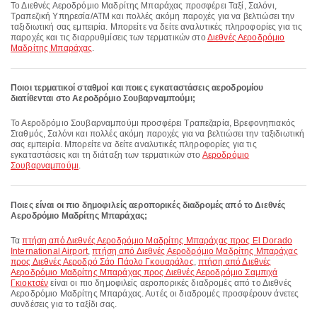
Το Διεθνές Αεροδρόμιο Μαδρίτης Μπαράχας προσφέρει Ταξί, Σαλόνι,
Τραπεζική Υπηρεσία/ΑΤΜ και πολλές ακόμη παροχές για να βελτιώσει την
ταξιδιωτική σας εμπειρία. Μπορείτε να δείτε αναλυτικές πληροφορίες για τις
παροχές και τις διαρρυθμίσεις των τερματικών στο
Διεθνές Αεροδρόμιο
Μαδρίτης Μπαράχας
.
Ποιοι τερματικοί σταθμοί και ποιες εγκαταστάσεις αεροδρομίου
διατίθενται στο Αεροδρόμιο Σουβαρναμπούμι;
Το Αεροδρόμιο Σουβαρναμπούμι προσφέρει Τραπεζαρία, Βρεφονηπιακός
Σταθμός, Σαλόνι και πολλές ακόμη παροχές για να βελτιώσει την ταξιδιωτική
σας εμπειρία. Μπορείτε να δείτε αναλυτικές πληροφορίες για τις
εγκαταστάσεις και τη διάταξη των τερματικών στο
Αεροδρόμιο
Σουβαρναμπούμι
.
Ποιες είναι οι πιο δημοφιλείς αεροπορικές διαδρομές από το Διεθνές
Αεροδρόμιο Μαδρίτης Μπαράχας;
Τα
πτήση από Διεθνές Αεροδρόμιο Μαδρίτης Μπαράχας προς El Dorado
International Airport
,
πτήση από Διεθνές Αεροδρόμιο Μαδρίτης Μπαράχας
προς Διεθνές Αεροδρό Σάο Πάολο Γκουαράλος
,
πτήση από Διεθνές
Αεροδρόμιο Μαδρίτης Μπαράχας προς Διεθνές Αεροδρόμιο Σαμπιχά
Γκιοκτσέν
είναι οι πιο δημοφιλείς αεροπορικές διαδρομές από το Διεθνές
Αεροδρόμιο Μαδρίτης Μπαράχας. Αυτές οι διαδρομές προσφέρουν άνετες
συνδέσεις για το ταξίδι σας.