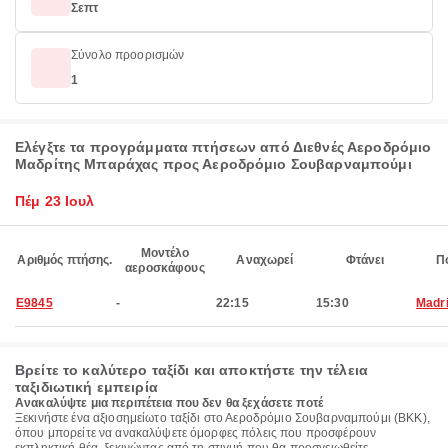
Σεπτ
Σύνολο προορισμών
1
Ελέγξτε τα προγράμματα πτήσεων από Διεθνές Αεροδρόμιο
Μαδρίτης Μπαράχας προς Αεροδρόμιο Σουβαρναμπούμι
Πέμ 23 Ιουλ
Μοντέλο
Αριθμός πτήσης.
Αναχωρεί
Φτάνει
Π
αεροσκάφους
E9845
-
22:15
15:30
Madr
Βρείτε το καλύτερο ταξίδι και αποκτήστε την τέλεια
ταξιδιωτική εμπειρία
Ανακαλύψτε μια περιπέτεια που δεν θα ξεχάσετε ποτέ
Ξεκινήστε ένα αξιοσημείωτο ταξίδι στο Αεροδρόμιο Σουβαρναμπούμι (BKK),
όπου μπορείτε να ανακαλύψετε όμορφες πόλεις που προσφέρουν