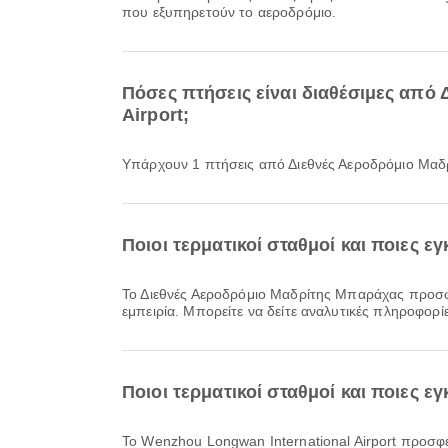
που εξυπηρετούν το αεροδρόμιο.
Πόσες πτήσεις είναι διαθέσιμες από
Airport;
Υπάρχουν 1 πτήσεις από Διεθνές Αεροδρόμιο Μαδ
Ποιοι τερματικοί σταθμοί και ποιες 
Το Διεθνές Αεροδρόμιο Μαδρίτης Μπαράχας προσφέρει Ξενοδοχείο αεροδρομίου, Ταξί, Χώροι στάθμευσης και πολλές ακόμη παροχές για να βελτιώσει την ταξιδιωτική σας
εμπειρία. Μπορείτε να δείτε αναλυτικές πληροφορίε
Ποιοι τερματικοί σταθμοί και ποιες ε
Το Wenzhou Longwan International Airport προσφέρει Βρεφονηπιακός Σταθμός, Λεωφορείο, Ταξί και πολλές ακόμη παροχές για να βελτιώσει την ταξιδιωτική σας εμπειρία.