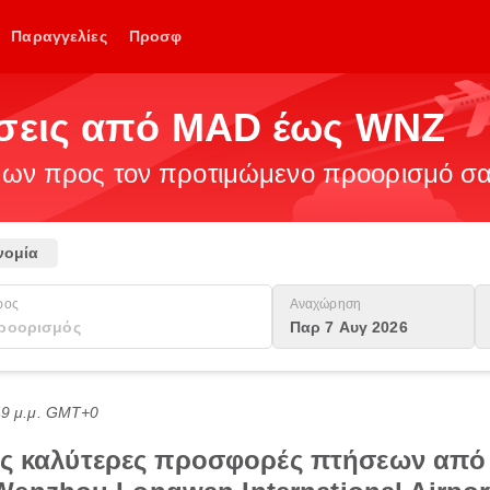
Παραγγελίες
Προσφ
ήσεις από MAD έως WNZ
ν προς τον προτιμώμενο προορισμό σας
νομία
ρος
Αναχώρηση
Παρ 7 Αυγ 2026
:49 μ.μ. GMT+0
τις καλύτερες προσφορές πτήσεων από