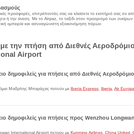
ιβασμούς
ικές προσφορές, επιτρέποντάς σας να κλείσετε το εισιτήριό σας σε α
α ή την άνεση. Με το Airpaz, το ταξίδι στον προορισμό των ονείρων 
ιωτική εμπειρία και ασυναγώνιστη εξοικονόμηση πόρων.
ά με την πτήση από Διεθνές Αεροδρόμ
onal Airport
ι πιο δημοφιλείς για πτήσεις από Διεθνές Αεροδρόμ
οδρόμιο Μαδρίτης Μπαράχας πετούν με
Iberia Express
,
Iberia
,
Air Europ
 πιο δημοφιλείς για πτήσεις προς Wenzhou Longwan I
gwan International Airport πετούν με
Kunming Airlines
,
China United
,