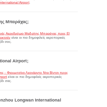
ernational Airport
.
της Μπαράχας;
θνές Αεροδρόμιο Μαδρίτης Μπαράχας προς El
ιοκτσέν
είναι οι πιο δημοφιλείς αεροπορικές
ίδι σας.
ional Airport;
ς - Φιουμιτσίνο Λεονάρντο Ντα Βίντσι προς
rport
είναι οι πιο δημοφιλείς αεροπορικές
ίδι σας.
nzhou Longwan International