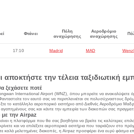
Πόλη
Αεροδρόμιο
εί
Φτάνει
Πό
αναχώρησης
αναχώρησης
17:10
Madrid
MAD
Wenz
αι αποκτήστε την τέλεια ταξιδιωτική εμ
θα ξεχάσετε ποτέ
ongwan International Airport (WNZ), όπου μπορείτε να ανακαλύψετε
Φανταστείτε τον εαυτό σας να περιπλανιέται σε πολυσύχναστους δρόμο
έξτε το κατάλληλο αεροπορικό εισιτήριο από Διεθνές Αεροδρόμιο Μ
ς αγαπημένους σας και κάντε την εμπειρία των διακοπών σας πραγματ
 με την Airpaz
z είναι η πλατφόρμα που θα σας βοηθήσει να βρείτε τις καλύτερες επι
ρίνετε και να επιλέξετε αεροπορικά εισιτήρια που ταιριάζουν στο πρ
τε καλά μελετημένες διακοπές, η Airpaz προσφέρει ένα ευρύ φάσμα επι