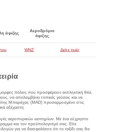
Αεροδρόμιο
λη άφιξης
άφιξης
hou
WNZ
Δείτε τιμές
πειρία
 όμορφες πόλεις που προσφέρουν εκπληκτική θέα,
υς, να απολαμβάνει τοπικές γεύσεις και να
αδρίτης Μπαράχας (MAD) προσαρμοσμένο στις
ικά αξέχαστη.
λογές αεροπορικών εισιτηρίων. Με ένα εύχρηστο
όγραμμα και τον προϋπολογισμό σας. Είτε
λογών για να διασφαλίσετε ότι το ταξίδι σας θα