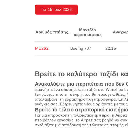
Τετ 15 Ιουλ 2026
Μοντέλο
Αριθμός πτήσης.
Αναχωρ
αεροσκάφους
MU262
Boeing 737
22:15
Βρείτε το καλύτερο ταξίδι κ
Ανακαλύψτε μια περιπέτεια που δεν 
Ξεκινήστε ένα αξιοσημείωτο ταξίδι στο Wenzhou L
ξεκινώντας από τη στιγμή που θα προσγειωθείτε. 
απολαμβάνει τη χαρακτηριστική ατμόσφαιρα. Επιλ
ανάγκες σας. Εξερευνήστε νέους ορίζοντες με του
Βρείτε το τέλειο αεροπορικό εισιτήριο
Για μια απρόσκοπτη ταξιδιωτική εμπειρία, η Airpa
περιβάλλον εργασίας, το Airpaz σας βοηθά να συγκ
σχεδιάζετε μια απόδραση της τελευταίας στιγμής εί