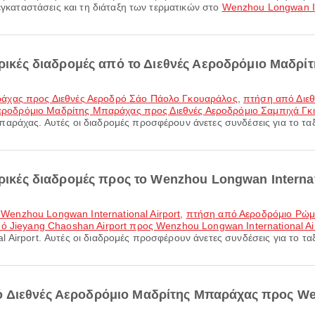
 εγκαταστάσεις και τη διάταξη των τερματικών στο
Wenzhou Longwan Int
πορικές διαδρομές από το Διεθνές Αεροδρόμιο Μαδρί
ράχας προς Διεθνές Αεροδρό Σάο Πάολο Γκουαράλος
,
πτήση από Διε
εροδρόμιο Μαδρίτης Μπαράχας προς Διεθνές Αεροδρόμιο Σαμπιχά Γκ
αράχας. Αυτές οι διαδρομές προσφέρουν άνετες συνδέσεις για το ταξ
ορικές διαδρομές προς το Wenzhou Longwan Internat
enzhou Longwan International Airport
,
πτήση από Αεροδρόμιο Ρώμη
ό Jieyang Chaoshan Airport προς Wenzhou Longwan International Ai
Airport. Αυτές οι διαδρομές προσφέρουν άνετες συνδέσεις για το ταξ
 Διεθνές Αεροδρόμιο Μαδρίτης Μπαράχας προς We