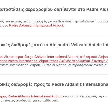
καταστάσεις αεροδρομίου διατίθενται στο Padre Alda
ών στο
Padre Aldamiz International Airport
.
ρικές διαδρομές από το Alejandro Velasco Astete Int
al Airport προς Jorge Chávez International Airport
,
πτήση από Alejand
asco Astete International Airport προς Διεθνής Αερολιμένας Σαντιάγο
tete International Airport. Αυτές οι διαδρομές προσφέρουν άνετες συν
ρικές διαδρομές προς το Padre Aldamiz International
ρος Padre Aldamiz International Airport
είναι οι πιο δημοφιλείς αερο
υν άνετες συνδέσεις για το ταξίδι σας.