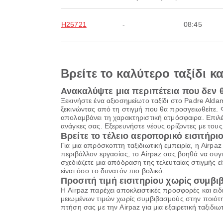
H25721
-
08:45
Βρείτε το καλύτερο ταξίδι κ
Ανακαλύψτε μια περιπέτεια που δεν 
Ξεκινήστε ένα αξιοσημείωτο ταξίδι στο Padre Ald
ξεκινώντας από τη στιγμή που θα προσγειωθείτε. 
απολαμβάνει τη χαρακτηριστική ατμόσφαιρα. Επιλέξ
ανάγκες σας. Εξερευνήστε νέους ορίζοντες με του
Βρείτε το τέλειο αεροπορικό εισιτήριο
Για μια απρόσκοπτη ταξιδιωτική εμπειρία, η Airpa
περιβάλλον εργασίας, το Airpaz σας βοηθά να συγκ
σχεδιάζετε μια απόδραση της τελευταίας στιγμής εί
είναι όσο το δυνατόν πιο βολικό.
Προσιτή τιμή εισιτηρίου χωρίς συμβ
Η Airpaz παρέχει αποκλειστικές προσφορές και ειδ
μειωμένων τιμών χωρίς συμβιβασμούς στην ποιότητ
πτήση σας με την Airpaz για μια εξαιρετική ταξιδ