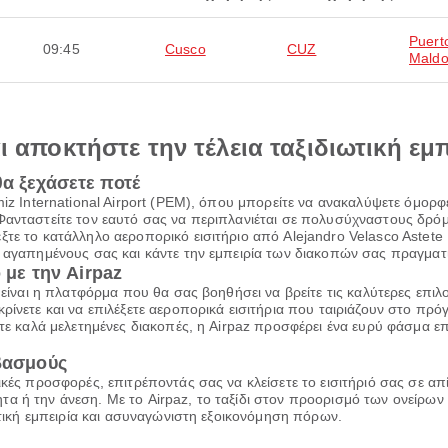
Puert
09:45
Cusco
CUZ
Mald
αι αποκτήστε την τέλεια ταξιδιωτική εμ
θα ξεχάσετε ποτέ
amiz International Airport (PEM), όπου μπορείτε να ανακαλύψετε όμο
Φανταστείτε τον εαυτό σας να περιπλανιέται σε πολυσύχναστους δρόμο
τε το κατάλληλο αεροπορικό εισιτήριο από Alejandro Velasco Astete 
ς αγαπημένους σας και κάντε την εμπειρία των διακοπών σας πραγματ
 με την Airpaz
z είναι η πλατφόρμα που θα σας βοηθήσει να βρείτε τις καλύτερες επι
ρίνετε και να επιλέξετε αεροπορικά εισιτήρια που ταιριάζουν στο πρ
τε καλά μελετημένες διακοπές, η Airpaz προσφέρει ένα ευρύ φάσμα επι
ιβασμούς
ικές προσφορές, επιτρέποντάς σας να κλείσετε το εισιτήριό σας σε α
α ή την άνεση. Με το Airpaz, το ταξίδι στον προορισμό των ονείρων 
ιωτική εμπειρία και ασυναγώνιστη εξοικονόμηση πόρων.