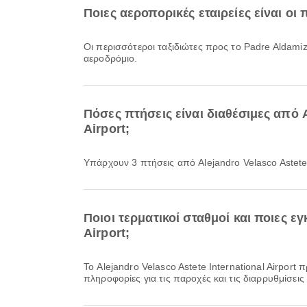
Ποιες αεροπορικές εταιρείες είναι οι 
Οι περισσότεροι ταξιδιώτες προς το Padre Aldamiz
αεροδρόμιο.
Πόσες πτήσεις είναι διαθέσιμες από A
Airport;
Υπάρχουν 3 πτήσεις από Alejandro Velasco Astete 
Ποιοι τερματικοί σταθμοί και ποιες ε
Airport;
Το Alejandro Velasco Astete International Airport προσφέρει Ταξί και πολλές ακόμη παροχές για να βελτιώσει την ταξιδιωτική σας εμπειρία. Μπορείτε να δείτε αναλυτικές
πληροφορίες για τις παροχές και τις διαρρυθμίσει