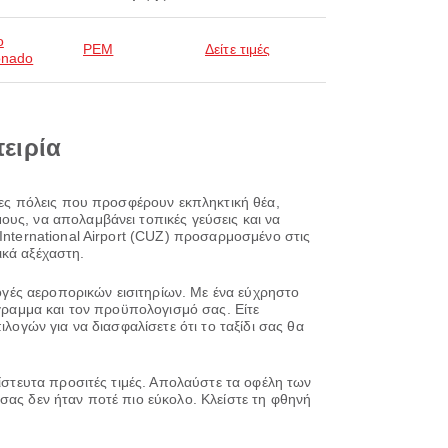
o
PEM
Δείτε τιμές
onado
πειρία
ρφες πόλεις που προσφέρουν εκπληκτική θέα,
υς, να απολαμβάνει τοπικές γεύσεις και να
International Airport (CUZ) προσαρμοσμένο στις
ικά αξέχαστη.
λογές αεροπορικών εισιτηρίων. Με ένα εύχρηστο
όγραμμα και τον προϋπολογισμό σας. Είτε
λογών για να διασφαλίσετε ότι το ταξίδι σας θα
πίστευτα προσιτές τιμές. Απολαύστε τα οφέλη των
σας δεν ήταν ποτέ πιο εύκολο. Κλείστε τη φθηνή