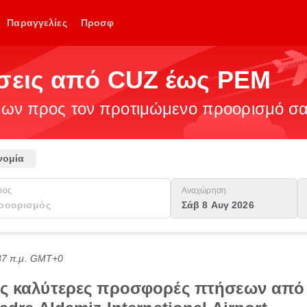
Παραγγελίες
Προσφ
ήσεις από CUZ έως PEM
ν προς τον προτιμώμενο προορισμό σας
νομία
ρος
Αναχώρηση
Σάβ 8 Αυγ 2026
:37 π.μ. GMT+0
τις καλύτερες προσφορές πτήσεων από 