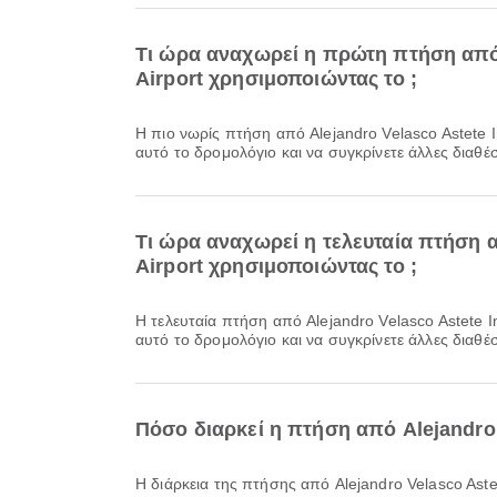
Τι ώρα αναχωρεί η πρώτη πτήση από A
Airport χρησιμοποιώντας το ;
Η πιο νωρίς πτήση από Alejandro Velasco Astete International Airport προς Padre Aldamiz International Airport με την Sky Airline αναχωρεί στις 08:45. Μπορείτε να δείτε
αυτό το δρομολόγιο και να συγκρίνετε άλλες διαθέσ
Τι ώρα αναχωρεί η τελευταία πτήση απ
Airport χρησιμοποιώντας το ;
Η τελευταία πτήση από Alejandro Velasco Astete International Airport προς Padre Aldamiz International Airport με την LATAM Chile αναχωρεί στις 14:35. Μπορείτε να δείτε
αυτό το δρομολόγιο και να συγκρίνετε άλλες διαθέσ
Πόσο διαρκεί η πτήση από Alejandro V
Η διάρκεια της πτήσης από Alejandro Velasco Astet