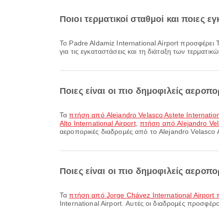
Ποιοι τερματικοί σταθμοί και ποιες εγ
Το Padre Aldamiz International Airport προσφέρει Ταξί και πολλές ακόμη παροχές για να βελτιώσει την ταξιδιωτική σας εμπειρία. Μπορείτε να δείτε αναλυτικές πληροφορίες
για τις εγκαταστάσεις και τη διάταξη των τερματικ
Ποιες είναι οι πιο δημοφιλείς αεροπο
Τα
πτήση από Alejandro Velasco Astete Internation
Alto International Airport
,
πτήση από Alejandro Vel
αεροπορικές διαδρομές από το Alejandro Velasco As
Ποιες είναι οι πιο δημοφιλείς αεροπο
Τα
πτήση από Jorge Chávez International Airport π
International Airport. Αυτές οι διαδρομές προσφέρο