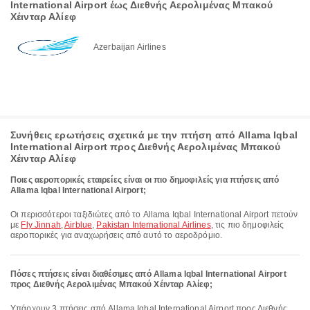
International Airport έως Διεθνής Αερολιμένας Μπακού
Χέινταρ Αλίεφ
Azerbaijan Airlines
Συνήθεις ερωτήσεις σχετικά με την πτήση από Allama Iqbal
International Airport προς Διεθνής Αερολιμένας Μπακού
Χέινταρ Αλίεφ
Ποιες αεροπορικές εταιρείες είναι οι πιο δημοφιλείς για πτήσεις από
Allama Iqbal International Airport;
Οι περισσότεροι ταξιδιώτες από το Allama Iqbal International Airport πετούν
με
Fly Jinnah
,
Airblue
,
Pakistan International Airlines
, τις πιο δημοφιλείς
αεροπορικές για αναχωρήσεις από αυτό το αεροδρόμιο.
Πόσες πτήσεις είναι διαθέσιμες από Allama Iqbal International Airport
προς Διεθνής Αερολιμένας Μπακού Χέινταρ Αλίεφ;
Υπάρχουν 3 πτήσεις από Allama Iqbal International Airport προς Διεθνής