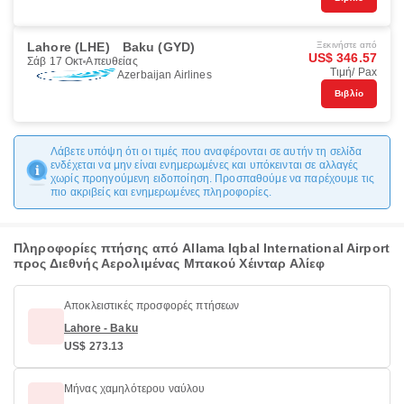
Lahore (LHE)
Baku (GYD)
Ξεκινήστε από
US$ 346.57
Σάβ 17 Οκτ
Απευθείας
Τιμή/ Pax
Azerbaijan Airlines
Βιβλίο
Λάβετε υπόψη ότι οι τιμές που αναφέρονται σε αυτήν τη σελίδα
ενδέχεται να μην είναι ενημερωμένες και υπόκεινται σε αλλαγές
χωρίς προηγούμενη ειδοποίηση. Προσπαθούμε να παρέχουμε τις
πιο ακριβείς και ενημερωμένες πληροφορίες.
Πληροφορίες πτήσης από Allama Iqbal International Airport
προς Διεθνής Αερολιμένας Μπακού Χέινταρ Αλίεφ
Αποκλειστικές προσφορές πτήσεων
Lahore - Baku
US$ 273.13
Μήνας χαμηλότερου ναύλου