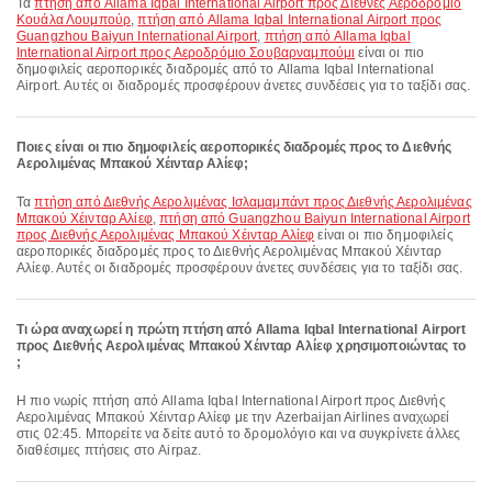
Τα
πτήση από Allama Iqbal International Airport προς Διεθνές Αεροδρόμιο
Κουάλα Λουμπούρ
,
πτήση από Allama Iqbal International Airport προς
Guangzhou Baiyun International Airport
,
πτήση από Allama Iqbal
International Airport προς Αεροδρόμιο Σουβαρναμπούμι
είναι οι πιο
δημοφιλείς αεροπορικές διαδρομές από το Allama Iqbal International
Airport. Αυτές οι διαδρομές προσφέρουν άνετες συνδέσεις για το ταξίδι σας.
Ποιες είναι οι πιο δημοφιλείς αεροπορικές διαδρομές προς το Διεθνής
Αερολιμένας Μπακού Χέινταρ Αλίεφ;
Τα
πτήση από Διεθνής Αερολιμένας Ισλαμαμπάντ προς Διεθνής Αερολιμένας
Μπακού Χέινταρ Αλίεφ
,
πτήση από Guangzhou Baiyun International Airport
προς Διεθνής Αερολιμένας Μπακού Χέινταρ Αλίεφ
είναι οι πιο δημοφιλείς
αεροπορικές διαδρομές προς το Διεθνής Αερολιμένας Μπακού Χέινταρ
Αλίεφ. Αυτές οι διαδρομές προσφέρουν άνετες συνδέσεις για το ταξίδι σας.
Τι ώρα αναχωρεί η πρώτη πτήση από Allama Iqbal International Airport
προς Διεθνής Αερολιμένας Μπακού Χέινταρ Αλίεφ χρησιμοποιώντας το
;
Η πιο νωρίς πτήση από Allama Iqbal International Airport προς Διεθνής
Αερολιμένας Μπακού Χέινταρ Αλίεφ με την Azerbaijan Airlines αναχωρεί
στις 02:45. Μπορείτε να δείτε αυτό το δρομολόγιο και να συγκρίνετε άλλες
διαθέσιμες πτήσεις στο Airpaz.