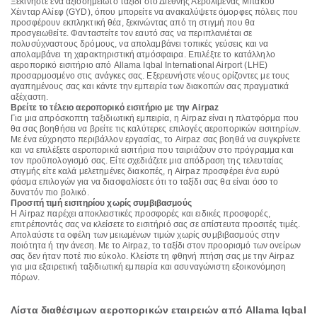
Ξεκινήστε ένα αξιοσημείωτο ταξίδι στο Διεθνής Αερολιμένας Μπακού
Χέινταρ Αλίεφ (GYD), όπου μπορείτε να ανακαλύψετε όμορφες πόλεις που
προσφέρουν εκπληκτική θέα, ξεκινώντας από τη στιγμή που θα
προσγειωθείτε. Φανταστείτε τον εαυτό σας να περιπλανιέται σε
πολυσύχναστους δρόμους, να απολαμβάνει τοπικές γεύσεις και να
απολαμβάνει τη χαρακτηριστική ατμόσφαιρα. Επιλέξτε το κατάλληλο
αεροπορικό εισιτήριο από Allama Iqbal International Airport (LHE)
προσαρμοσμένο στις ανάγκες σας. Εξερευνήστε νέους ορίζοντες με τους
αγαπημένους σας και κάντε την εμπειρία των διακοπών σας πραγματικά
αξέχαστη.
Βρείτε το τέλειο αεροπορικό εισιτήριο με την Airpaz
Για μια απρόσκοπτη ταξιδιωτική εμπειρία, η Airpaz είναι η πλατφόρμα που
θα σας βοηθήσει να βρείτε τις καλύτερες επιλογές αεροπορικών εισιτηρίων.
Με ένα εύχρηστο περιβάλλον εργασίας, το Airpaz σας βοηθά να συγκρίνετε
και να επιλέξετε αεροπορικά εισιτήρια που ταιριάζουν στο πρόγραμμα και
τον προϋπολογισμό σας. Είτε σχεδιάζετε μια απόδραση της τελευταίας
στιγμής είτε καλά μελετημένες διακοπές, η Airpaz προσφέρει ένα ευρύ
φάσμα επιλογών για να διασφαλίσετε ότι το ταξίδι σας θα είναι όσο το
δυνατόν πιο βολικό.
Προσιτή τιμή εισιτηρίου χωρίς συμβιβασμούς
Η Airpaz παρέχει αποκλειστικές προσφορές και ειδικές προσφορές,
επιτρέποντάς σας να κλείσετε το εισιτήριό σας σε απίστευτα προσιτές τιμές.
Απολαύστε τα οφέλη των μειωμένων τιμών χωρίς συμβιβασμούς στην
ποιότητα ή την άνεση. Με το Airpaz, το ταξίδι στον προορισμό των ονείρων
σας δεν ήταν ποτέ πιο εύκολο. Κλείστε τη φθηνή πτήση σας με την Airpaz
για μια εξαιρετική ταξιδιωτική εμπειρία και ασυναγώνιστη εξοικονόμηση
πόρων.
Λίστα διαθέσιμων αεροπορικών εταιρειών από Allama Iqbal