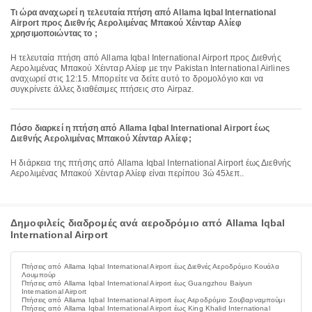
Τι ώρα αναχωρεί η τελευταία πτήση από Allama Iqbal International
Airport προς Διεθνής Αερολιμένας Μπακού Χέινταρ Αλίεφ
χρησιμοποιώντας το ;
Η τελευταία πτήση από Allama Iqbal International Airport προς Διεθνής
Αερολιμένας Μπακού Χέινταρ Αλίεφ με την Pakistan International Airlines
αναχωρεί στις 12:15. Μπορείτε να δείτε αυτό το δρομολόγιο και να
συγκρίνετε άλλες διαθέσιμες πτήσεις στο Airpaz.
Πόσο διαρκεί η πτήση από Allama Iqbal International Airport έως
Διεθνής Αερολιμένας Μπακού Χέινταρ Αλίεφ;
Η διάρκεια της πτήσης από Allama Iqbal International Airport έως Διεθνής
Αερολιμένας Μπακού Χέινταρ Αλίεφ είναι περίπου 3ώ 45λεπ..
Δημοφιλείς διαδρομές ανά αεροδρόμιο από Allama Iqbal
International Airport
Πτήσεις από Allama Iqbal International Airport έως Διεθνές Αεροδρόμιο Κουάλα
Λουμπούρ
Πτήσεις από Allama Iqbal International Airport έως Guangzhou Baiyun
International Airport
Πτήσεις από Allama Iqbal International Airport έως Αεροδρόμιο Σουβαρναμπούμι
Πτήσεις από Allama Iqbal International Airport έως King Khalid International