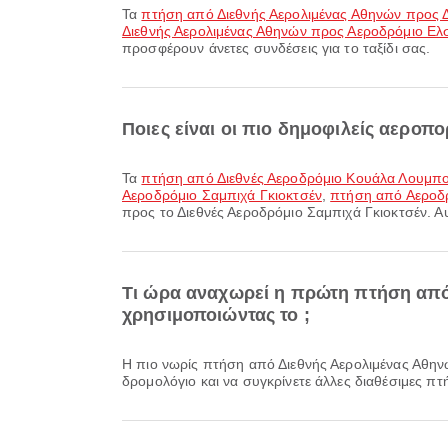
Τα
πτήση από Διεθνής Αερολιμένας Αθηνών προς Δ
Διεθνής Αερολιμένας Αθηνών προς Αεροδρόμιο Ελσ
προσφέρουν άνετες συνδέσεις για το ταξίδι σας.
Ποιες είναι οι πιο δημοφιλείς αεροπ
Τα
πτήση από Διεθνές Αεροδρόμιο Κουάλα Λουμπο
Αεροδρόμιο Σαμπιχά Γκιοκτσέν
,
πτήση από Αεροδρ
προς το Διεθνές Αεροδρόμιο Σαμπιχά Γκιοκτσέν. Αυ
Τι ώρα αναχωρεί η πρώτη πτήση από
χρησιμοποιώντας το ;
Η πιο νωρίς πτήση από Διεθνής Αερολιμένας Αθηνών προς Διεθνές Αεροδρόμιο Σαμπιχά Γκιοκτσέν με την Pegasus Airlines αναχωρεί στις 10:25. Μπορείτε να δείτε αυτό το
δρομολόγιο και να συγκρίνετε άλλες διαθέσιμες πτή