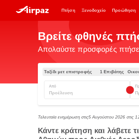
Πτήση
Ξενοδοχείο
Προώθηση
Βρείτε φθηνές πτ
Απολαύστε προσφορές πτήσεω
Ταξίδι μετ επιστροφής
1 Επιβάτης
Οικο
Από
Π
Τελευταία ενημέρωση στις
5 Αυγούστου 2026 στις 
Κάντε κράτηση και λάβετε 