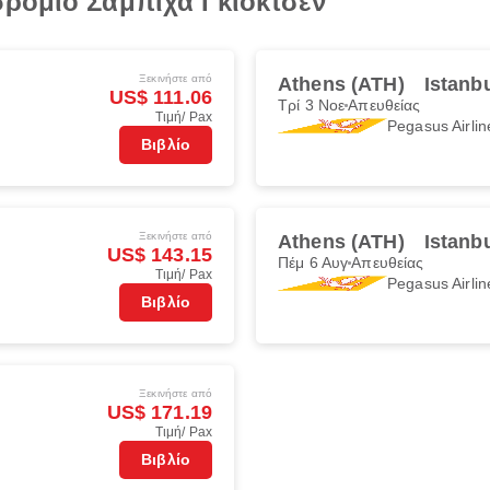
ρόμιο Σαμπιχά Γκιοκτσέν
Ξεκινήστε από
Athens (ATH)
Istanb
US$ 111.06
Τρί 3 Νοε
Απευθείας
Τιμή/ Pax
Pegasus Airlin
Βιβλίο
Ξεκινήστε από
Athens (ATH)
Istanb
US$ 143.15
Πέμ 6 Αυγ
Απευθείας
Τιμή/ Pax
Pegasus Airlin
Βιβλίο
Ξεκινήστε από
US$ 171.19
Τιμή/ Pax
Βιβλίο