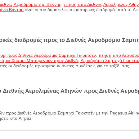
ιεθνές Αεροδρόμιο της Βιέννης
,
πτήση από Διεθνής Αερολιμένας Αθη
ίνκι Βάνταα
είναι οι πιο δημοφιλείς αεροπορικές διαδρομές από το Δι
ορικές διαδρομές προς το Διεθνές Αεροδρόμιο Σαμπι
ύρ προς Διεθνές Αεροδρόμιο Σαμπιχά Γκιοκτσέν
,
πτήση από Αεροδρό
όμιο Χουαρί Μπουμεντιέν προς Διεθνές Αεροδρόμιο Σαμπιχά Γκιοκτσ
τές οι διαδρομές προσφέρουν άνετες συνδέσεις για το ταξίδι σας.
 Διεθνής Αερολιμένας Αθηνών προς Διεθνές Αεροδ
σεις στο Airpaz.