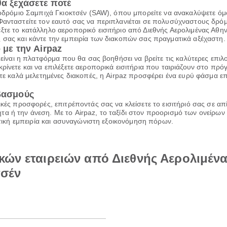
θα ξεχάσετε ποτέ
εροδρόμιο Σαμπιχά Γκιοκτσέν (SAW), όπου μπορείτε να ανακαλύψετε 
Φανταστείτε τον εαυτό σας να περιπλανιέται σε πολυσύχναστους δρόμο
έξτε το κατάλληλο αεροπορικό εισιτήριο από Διεθνής Αερολιμένας Αθ
 σας και κάντε την εμπειρία των διακοπών σας πραγματικά αξέχαστη.
 με την Airpaz
z είναι η πλατφόρμα που θα σας βοηθήσει να βρείτε τις καλύτερες επι
ρίνετε και να επιλέξετε αεροπορικά εισιτήρια που ταιριάζουν στο πρ
τε καλά μελετημένες διακοπές, η Airpaz προσφέρει ένα ευρύ φάσμα επι
ιβασμούς
ικές προσφορές, επιτρέποντάς σας να κλείσετε το εισιτήριό σας σε α
α ή την άνεση. Με το Airpaz, το ταξίδι στον προορισμό των ονείρων 
ιωτική εμπειρία και ασυναγώνιστη εξοικονόμηση πόρων.
κών εταιρειών από Διεθνής Αερολιμένα
τσέν