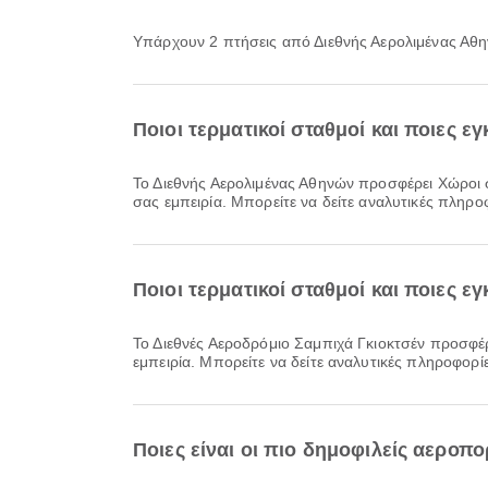
Υπάρχουν 2 πτήσεις από Διεθνής Αερολιμένας Αθ
Ποιοι τερματικοί σταθμοί και ποιες 
Το Διεθνής Αερολιμένας Αθηνών προσφέρει Χώροι στάθμευσης, Περιοχή Αναμονής, Ξενοδοχείο αεροδρομίου και πολλές ακόμη παροχές για να βελτιώσει την ταξιδιωτική
σας εμπειρία. Μπορείτε να δείτε αναλυτικές πληροφ
Ποιοι τερματικοί σταθμοί και ποιες ε
Το Διεθνές Αεροδρόμιο Σαμπιχά Γκιοκτσέν προσφέρει Βρεφονηπιακός Σταθμός, Κλινική και Φαρμακεία, Ταξί και πολλές ακόμη παροχές για να βελτιώσει την ταξιδιωτική σας
εμπειρία. Μπορείτε να δείτε αναλυτικές πληροφορίε
Ποιες είναι οι πιο δημοφιλείς αεροπ