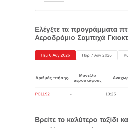
Ελέγξτε τα προγράμματα πτ
Αεροδρόμιο Σαμπιχά Γκιοκ
Πέμ 6 Αυγ 2026
Παρ 7 Αυγ 2026
Κυ
Μοντέλο
Αριθμός πτήσης.
Αναχωρ
αεροσκάφους
PC1192
-
10:25
Βρείτε το καλύτερο ταξίδι κ