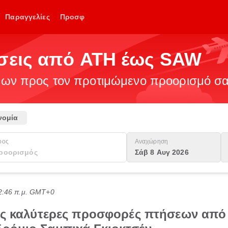
Παραγγελίες
Προσφ
ήσεις από ATH έως SAW
ν προς τον προτιμώμενο προορισμό σας
νομία
ρος
Αναχώρηση
Σάβ 8 Αυγ 2026
12:46 π.μ. GMT+0
τις καλύτερες προσφορές πτήσεων από