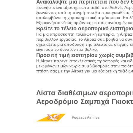
Ανακαλύψτε μια περιπέτεια που δεν 
Ξεκινήστε ένα αξιοσημείωτο ταξίδι στο Διεθνές Α
ξεκινώντας από τη στιγμή που θα προσγειωθείτε. 
απολαμβάνει τη χαρακτηριστική ατμόσφαιρα. Επιλ
Εξερευνήστε νέους ορίζοντες με τους αγαπημένους
Βρείτε το τέλειο αεροπορικό εισιτήριο
Για μια απρόσκοπτη ταξιδιωτική εμπειρία, η Airpa
περιβάλλον εργασίας, το Airpaz σας βοηθά να συγκ
σχεδιάζετε μια απόδραση της τελευταίας στιγμής εί
είναι όσο το δυνατόν πιο βολικό.
Προσιτή τιμή εισιτηρίου χωρίς συμβ
Η Airpaz παρέχει αποκλειστικές προσφορές και ειδ
μειωμένων τιμών χωρίς συμβιβασμούς στην ποιότητ
πτήση σας με την Airpaz για μια εξαιρετική ταξιδ
Λίστα διαθέσιμων αεροπορι
Αεροδρόμιο Σαμπιχά Γκιοκ
Pegasus Airlines