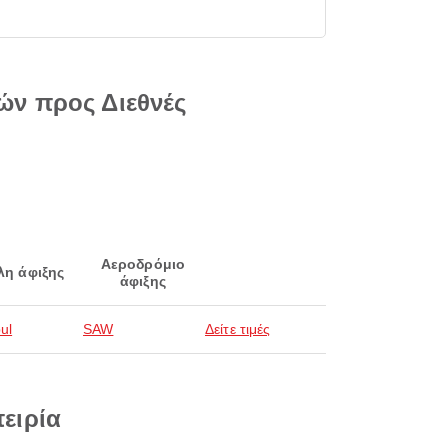
ών προς Διεθνές
Αεροδρόμιο
λη άφιξης
άφιξης
ul
SAW
Δείτε τιμές
πειρία