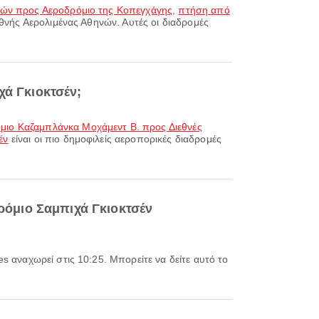
νών προς Αεροδρόμιο της Κοπεγχάγης
,
πτήση από
εθνής Αερολιμένας Αθηνών. Αυτές οι διαδρομές
χά Γκιοκτσέν;
μιο Καζαμπλάνκα Μοχάμεντ Β. προς Διεθνές
έν
είναι οι πιο δημοφιλείς αεροπορικές διαδρομές
ρόμιο Σαμπιχά Γκιοκτσέν