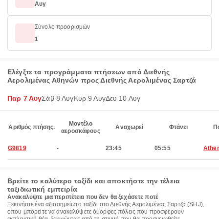
Αυγ
Σύνολο προορισμών
1
Ελέγξτε τα προγράμματα πτήσεων από Διεθνής
Αερολιμένας Αθηνών προς Διεθνής Αερολιμένας Σαρτζά
Παρ 7 Αυγ
Σάβ 8 Αυγ
Κυρ 9 Αυγ
Δευ 10 Αυγ
Μοντέλο
Αριθμός πτήσης.
Αναχωρεί
Φτάνει
Π
αεροσκάφους
G9819
-
23:45
05:55
Athe
Βρείτε το καλύτερο ταξίδι και αποκτήστε την τέλεια
ταξιδιωτική εμπειρία
Ανακαλύψτε μια περιπέτεια που δεν θα ξεχάσετε ποτέ
Ξεκινήστε ένα αξιοσημείωτο ταξίδι στο Διεθνής Αερολιμένας Σαρτζά (SHJ),
όπου μπορείτε να ανακαλύψετε όμορφες πόλεις που προσφέρουν