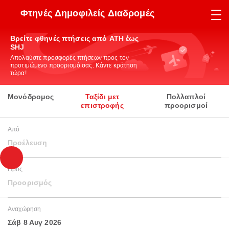
Φτηνές Δημοφιλείς Διαδρομές
Βρείτε φθηνές πτήσεις από ATH έως
SHJ
Απολαύστε προσφορές πτήσεων προς τον
προτιμώμενο προορισμό σας. Κάντε κράτηση
τώρα!
Μονόδρομος
Ταξίδι μετ
Πολλαπλοί
επιστροφής
προορισμοί
Από
Προέλευση
Προς
Προορισμός
Αναχώρηση
Σάβ 8 Αυγ 2026