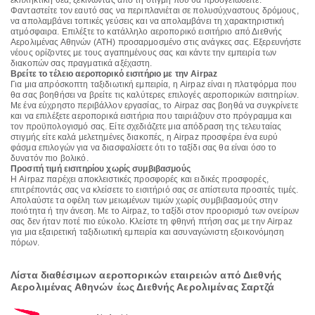
εκπληκτική θέα, ξεκινώντας από τη στιγμή που θα προσγειωθείτε.
Φανταστείτε τον εαυτό σας να περιπλανιέται σε πολυσύχναστους δρόμους,
να απολαμβάνει τοπικές γεύσεις και να απολαμβάνει τη χαρακτηριστική
ατμόσφαιρα. Επιλέξτε το κατάλληλο αεροπορικό εισιτήριο από Διεθνής
Αερολιμένας Αθηνών (ATH) προσαρμοσμένο στις ανάγκες σας. Εξερευνήστε
νέους ορίζοντες με τους αγαπημένους σας και κάντε την εμπειρία των
διακοπών σας πραγματικά αξέχαστη.
Βρείτε το τέλειο αεροπορικό εισιτήριο με την Airpaz
Για μια απρόσκοπτη ταξιδιωτική εμπειρία, η Airpaz είναι η πλατφόρμα που
θα σας βοηθήσει να βρείτε τις καλύτερες επιλογές αεροπορικών εισιτηρίων.
Με ένα εύχρηστο περιβάλλον εργασίας, το Airpaz σας βοηθά να συγκρίνετε
και να επιλέξετε αεροπορικά εισιτήρια που ταιριάζουν στο πρόγραμμα και
τον προϋπολογισμό σας. Είτε σχεδιάζετε μια απόδραση της τελευταίας
στιγμής είτε καλά μελετημένες διακοπές, η Airpaz προσφέρει ένα ευρύ
φάσμα επιλογών για να διασφαλίσετε ότι το ταξίδι σας θα είναι όσο το
δυνατόν πιο βολικό.
Προσιτή τιμή εισιτηρίου χωρίς συμβιβασμούς
Η Airpaz παρέχει αποκλειστικές προσφορές και ειδικές προσφορές,
επιτρέποντάς σας να κλείσετε το εισιτήριό σας σε απίστευτα προσιτές τιμές.
Απολαύστε τα οφέλη των μειωμένων τιμών χωρίς συμβιβασμούς στην
ποιότητα ή την άνεση. Με το Airpaz, το ταξίδι στον προορισμό των ονείρων
σας δεν ήταν ποτέ πιο εύκολο. Κλείστε τη φθηνή πτήση σας με την Airpaz
για μια εξαιρετική ταξιδιωτική εμπειρία και ασυναγώνιστη εξοικονόμηση
πόρων.
Λίστα διαθέσιμων αεροπορικών εταιρειών από Διεθνής
Αερολιμένας Αθηνών έως Διεθνής Αερολιμένας Σαρτζά