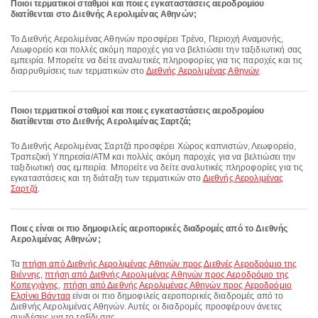
Ποιοι τερματικοί σταθμοί και ποιες εγκαταστάσεις αεροδρομίου
διατίθενται στο Διεθνής Αερολιμένας Αθηνών;
Το Διεθνής Αερολιμένας Αθηνών προσφέρει Τρένο, Περιοχή Αναμονής,
Λεωφορείο και πολλές ακόμη παροχές για να βελτιώσει την ταξιδιωτική σας
εμπειρία. Μπορείτε να δείτε αναλυτικές πληροφορίες για τις παροχές και τις
διαρρυθμίσεις των τερματικών στο
Διεθνής Αερολιμένας Αθηνών
.
Ποιοι τερματικοί σταθμοί και ποιες εγκαταστάσεις αεροδρομίου
διατίθενται στο Διεθνής Αερολιμένας Σαρτζά;
Το Διεθνής Αερολιμένας Σαρτζά προσφέρει Χώρος καπνιστών, Λεωφορείο,
Τραπεζική Υπηρεσία/ΑΤΜ και πολλές ακόμη παροχές για να βελτιώσει την
ταξιδιωτική σας εμπειρία. Μπορείτε να δείτε αναλυτικές πληροφορίες για τις
εγκαταστάσεις και τη διάταξη των τερματικών στο
Διεθνής Αερολιμένας
Σαρτζά
.
Ποιες είναι οι πιο δημοφιλείς αεροπορικές διαδρομές από το Διεθνής
Αερολιμένας Αθηνών;
Τα
πτήση από Διεθνής Αερολιμένας Αθηνών προς Διεθνές Αεροδρόμιο της
Βιέννης
,
πτήση από Διεθνής Αερολιμένας Αθηνών προς Αεροδρόμιο της
Κοπεγχάγης
,
πτήση από Διεθνής Αερολιμένας Αθηνών προς Αεροδρόμιο
Ελσίνκι Βάνταα
είναι οι πιο δημοφιλείς αεροπορικές διαδρομές από το
Διεθνής Αερολιμένας Αθηνών. Αυτές οι διαδρομές προσφέρουν άνετες
συνδέσεις για το ταξίδι σας.