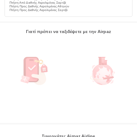
Πτήση Από Διεθνής Αερολιμένας Σαρτζά
Πτήση Προς Διεθνής Αερολιμένας Αθηνών
Πτήση Προς Διεθνής Αερολιμένας Σαρτζά
Γιατί πρέπει να ταξιδέψετε με την Airpaz
Συνεργάτες Airpaz Airline