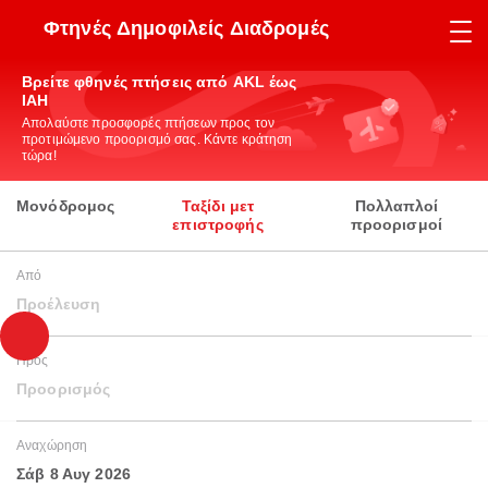
Φτηνές Δημοφιλείς Διαδρομές
Βρείτε φθηνές πτήσεις από AKL έως
IAH
Απολαύστε προσφορές πτήσεων προς τον
προτιμώμενο προορισμό σας. Κάντε κράτηση
τώρα!
Μονόδρομος
Ταξίδι μετ
Πολλαπλοί
επιστροφής
προορισμοί
Από
Προέλευση
Προς
Προορισμός
Αναχώρηση
Σάβ 8 Αυγ 2026