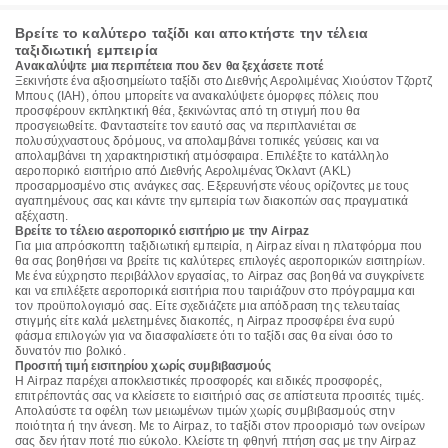
Βρείτε το καλύτερο ταξίδι και αποκτήστε την τέλεια
ταξιδιωτική εμπειρία
Ανακαλύψτε μια περιπέτεια που δεν θα ξεχάσετε ποτέ
Ξεκινήστε ένα αξιοσημείωτο ταξίδι στο Διεθνής Αερολιμένας Χιούστον Τζορτζ
Μπους (IAH), όπου μπορείτε να ανακαλύψετε όμορφες πόλεις που
προσφέρουν εκπληκτική θέα, ξεκινώντας από τη στιγμή που θα
προσγειωθείτε. Φανταστείτε τον εαυτό σας να περιπλανιέται σε
πολυσύχναστους δρόμους, να απολαμβάνει τοπικές γεύσεις και να
απολαμβάνει τη χαρακτηριστική ατμόσφαιρα. Επιλέξτε το κατάλληλο
αεροπορικό εισιτήριο από Διεθνής Αερολιμένας Όκλαντ (AKL)
προσαρμοσμένο στις ανάγκες σας. Εξερευνήστε νέους ορίζοντες με τους
αγαπημένους σας και κάντε την εμπειρία των διακοπών σας πραγματικά
αξέχαστη.
Βρείτε το τέλειο αεροπορικό εισιτήριο με την Airpaz
Για μια απρόσκοπτη ταξιδιωτική εμπειρία, η Airpaz είναι η πλατφόρμα που
θα σας βοηθήσει να βρείτε τις καλύτερες επιλογές αεροπορικών εισιτηρίων.
Με ένα εύχρηστο περιβάλλον εργασίας, το Airpaz σας βοηθά να συγκρίνετε
και να επιλέξετε αεροπορικά εισιτήρια που ταιριάζουν στο πρόγραμμα και
τον προϋπολογισμό σας. Είτε σχεδιάζετε μια απόδραση της τελευταίας
στιγμής είτε καλά μελετημένες διακοπές, η Airpaz προσφέρει ένα ευρύ
φάσμα επιλογών για να διασφαλίσετε ότι το ταξίδι σας θα είναι όσο το
δυνατόν πιο βολικό.
Προσιτή τιμή εισιτηρίου χωρίς συμβιβασμούς
Η Airpaz παρέχει αποκλειστικές προσφορές και ειδικές προσφορές,
επιτρέποντάς σας να κλείσετε το εισιτήριό σας σε απίστευτα προσιτές τιμές.
Απολαύστε τα οφέλη των μειωμένων τιμών χωρίς συμβιβασμούς στην
ποιότητα ή την άνεση. Με το Airpaz, το ταξίδι στον προορισμό των ονείρων
σας δεν ήταν ποτέ πιο εύκολο. Κλείστε τη φθηνή πτήση σας με την Airpaz