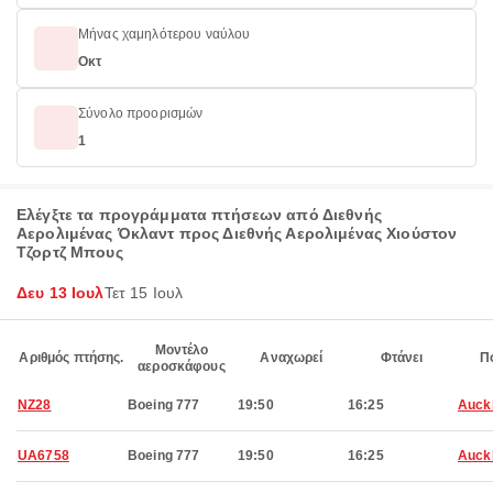
Μήνας χαμηλότερου ναύλου
Οκτ
Σύνολο προορισμών
1
Ελέγξτε τα προγράμματα πτήσεων από Διεθνής
Αερολιμένας Όκλαντ προς Διεθνής Αερολιμένας Χιούστον
Τζορτζ Μπους
Δευ 13 Ιουλ
Τετ 15 Ιουλ
Μοντέλο
Αριθμός πτήσης.
Αναχωρεί
Φτάνει
Π
αεροσκάφους
NZ28
Boeing 777
19:50
16:25
Auck
UA6758
Boeing 777
19:50
16:25
Auck