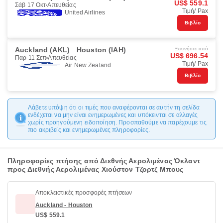
US$ 559.1
Σάβ 17 Οκτ
Απευθείας
Τιμή/ Pax
United Airlines
Βιβλίο
Auckland (AKL)
Houston (IAH)
Ξεκινήστε από
US$ 696.54
Παρ 11 Σεπ
Απευθείας
Τιμή/ Pax
Air New Zealand
Βιβλίο
Λάβετε υπόψη ότι οι τιμές που αναφέρονται σε αυτήν τη σελίδα
ενδέχεται να μην είναι ενημερωμένες και υπόκεινται σε αλλαγές
χωρίς προηγούμενη ειδοποίηση. Προσπαθούμε να παρέχουμε τις
πιο ακριβείς και ενημερωμένες πληροφορίες.
Πληροφορίες πτήσης από Διεθνής Αερολιμένας Όκλαντ
προς Διεθνής Αερολιμένας Χιούστον Τζορτζ Μπους
Αποκλειστικές προσφορές πτήσεων
Auckland - Houston
US$ 559.1