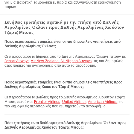
για μια εξαιρετική ταξιδιωτική εμπειρία και ασυναγώνιστη εξοικονόμηση
πόρων.
Συνήθεις ερωτήσεις σχετικά με την πτήση από Διεθνής
Αερολιμένας Όκλαντ προς Διεθνής Αερολιμένας Χιούστον
Τζορτζ Μπους
Ποιες αεροπορικές εταιρείες είναι οι πιο δημοφιλείς για πτήσεις από
Διεθνής Αερολιμένας Όκλαντ;
Οι περισσότεροι ταξιδιώτες από το Διεθνής Αερολιμένας Όκλαντ πετούν με
Jetstar Airways
,
Air New Zealand
,
All Nippon Airways
, τις πιο δημοφιλείς
αεροπορικές για αναχωρήσεις από αυτό το αεροδρόμιο.
Ποιες αεροπορικές εταιρείες είναι οι πιο δημοφιλείς για πτήσεις προς
Διεθνής Αερολιμένας Χιούστον Τζορτζ Μπους;
Οι περισσότεροι ταξιδιώτες προς το Διεθνής Αερολιμένας Χιούστον Τζορτζ
Μπους πετούν με
Frontier Airlines
,
United Airlines
,
American Airlines
, τις
πιο δημοφιλείς αεροπορικές που εξυπηρετούν το αεροδρόμιο.
Πόσες πτήσεις είναι διαθέσιμες από Διεθνής Αερολιμένας Όκλαντ προς
Διεθνής Αερολιμένας Χιούστον Τζορτζ Μπους;