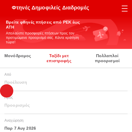
Φτηνές Δημοφιλείς Διαδρομές
Βρείτε φθηνές πτήσεις από PEK έως
ATH
Απολαύστε προσφορές πτήσεων προς τον
προτιμώμενο προορισμό σας. Κάντε κράτηση
τώρα!
Μονόδρομος
Ταξίδι μετ
Πολλαπλοί
επιστροφής
προορισμοί
Από
Προέλευση
Προς
Προορισμός
Αναχώρηση
Παρ 7 Αυγ 2026