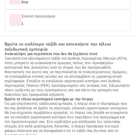
Αυγ
Σύνολο προορισμών
1
Βρείτε το καλύτερο ταξίδι και αποκτήστε την τέλεια
ταξιδιωτική εμπειρία
Ανακαλύψτε μια περιπέτεια που δεν θα ξεχάσετε ποτέ
Ξεκινήστε ένα αξιοσημείωτο ταξίδι στο Διεθνής Αερολιμένας Αθηνών (ATH),
όπου μπορείτε να ανακαλύψετε όμορφες πόλεις που προσφέρουν
εκπληκτική θέα, ξεκινώντας από τη στιγμή που θα προσγειωθείτε.
Φανταστείτε τον εαυτό σας να περιπλανιέται σε πολυσύχναστους δρόμους,
να απολαμβάνει τοπικές γεύσεις και να απολαμβάνει τη χαρακτηριστική
ατμόσφαιρα. Επιλέξτε το κατάλληλο αεροπορικό εισιτήριο από Διεθνής
Αερολιμένας Πεκίνου (PEK) προσαρμοσμένο στις ανάγκες σας. Εξερευνήστε
νέους ορίζοντες με τους αγαπημένους σας και κάντε την εμπειρία των
διακοπών σας πραγματικά αξέχαστη.
Βρείτε το τέλειο αεροπορικό εισιτήριο με την Airpaz
Για μια απρόσκοπτη ταξιδιωτική εμπειρία, η Airpaz είναι η πλατφόρμα που
θα σας βοηθήσει να βρείτε τις καλύτερες επιλογές αεροπορικών εισιτηρίων.
Με ένα εύχρηστο περιβάλλον εργασίας, το Airpaz σας βοηθά να συγκρίνετε
και να επιλέξετε αεροπορικά εισιτήρια που ταιριάζουν στο πρόγραμμα και
τον προϋπολογισμό σας. Είτε σχεδιάζετε μια απόδραση της τελευταίας
στιγμής είτε καλά μελετημένες διακοπές, η Airpaz προσφέρει ένα ευρύ
φάσμα επιλογών για να διασφαλίσετε ότι το ταξίδι σας θα είναι όσο το