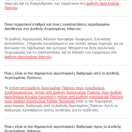
παροχές και τις διαρρυθμίσεις των τερματικών στο
Διεθνής Αερολιμένας
Πεκίνου
.
Ποιοι τερματικοί σταθμοί και ποιες εγκαταστάσεις αεροδρομίου
διατίθενται στο Διεθνής Αερολιμένας Αθηνών;
Το Διεθνής Αερολιμένας Αθηνών προσφέρει Λεωφορείο, Ενοικίαση
αυτοκινήτου, Υπηρεσία συναλλάγματος και πολλές ακόμη παροχές για να
βελτιώσει την ταξιδιωτική σας εμπειρία. Μπορείτε να δείτε αναλυτικές
πληροφορίες για τις εγκαταστάσεις και τη διάταξη των τερματικών στο
Διεθνής Αερολιμένας Αθηνών
.
Ποιες είναι οι πιο δημοφιλείς αεροπορικές διαδρομές από το Διεθνής
Αερολιμένας Πεκίνου;
Τα
πτήση από Διεθνής Αερολιμένας Πεκίνου προς Αεροδρόμιο
Σουβαρναμπούμι
,
πτήση από Διεθνής Αερολιμένας Πεκίνου προς Διεθνές
Αεροδρόμιο Κουάλα Λουμπούρ
,
πτήση από Διεθνής Αερολιμένας Πεκίνου
προς Διεθνές Αεροδρόμιο Ταϊβάν Ταογιουάν
είναι οι πιο δημοφιλείς
αεροπορικές διαδρομές από το Διεθνής Αερολιμένας Πεκίνου. Αυτές οι
διαδρομές προσφέρουν άνετες συνδέσεις για το ταξίδι σας.
Ποιες είναι οι πιο δημοφιλείς αεροπορικές διαδρομές προς το Διεθνής
Αερολιμένας Αθηνών;