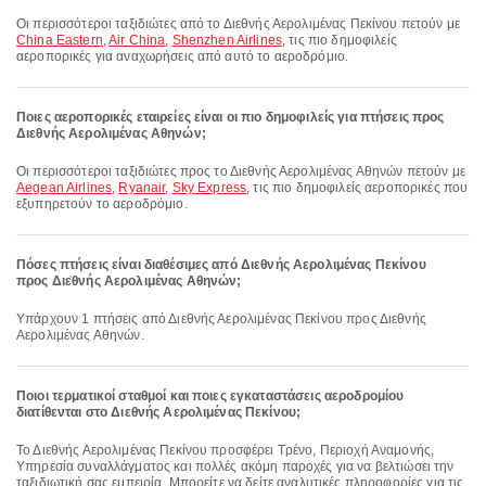
Οι περισσότεροι ταξιδιώτες από το Διεθνής Αερολιμένας Πεκίνου πετούν με
China Eastern
,
Air China
,
Shenzhen Airlines
, τις πιο δημοφιλείς
αεροπορικές για αναχωρήσεις από αυτό το αεροδρόμιο.
Ποιες αεροπορικές εταιρείες είναι οι πιο δημοφιλείς για πτήσεις προς
Διεθνής Αερολιμένας Αθηνών;
Οι περισσότεροι ταξιδιώτες προς το Διεθνής Αερολιμένας Αθηνών πετούν με
Aegean Airlines
,
Ryanair
,
Sky Express
, τις πιο δημοφιλείς αεροπορικές που
εξυπηρετούν το αεροδρόμιο.
Πόσες πτήσεις είναι διαθέσιμες από Διεθνής Αερολιμένας Πεκίνου
προς Διεθνής Αερολιμένας Αθηνών;
Υπάρχουν 1 πτήσεις από Διεθνής Αερολιμένας Πεκίνου προς Διεθνής
Αερολιμένας Αθηνών.
Ποιοι τερματικοί σταθμοί και ποιες εγκαταστάσεις αεροδρομίου
διατίθενται στο Διεθνής Αερολιμένας Πεκίνου;
Το Διεθνής Αερολιμένας Πεκίνου προσφέρει Τρένο, Περιοχή Αναμονής,
Υπηρεσία συναλλάγματος και πολλές ακόμη παροχές για να βελτιώσει την
ταξιδιωτική σας εμπειρία. Μπορείτε να δείτε αναλυτικές πληροφορίες για τις