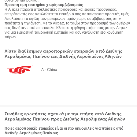
δυνατόν πιο βολικό.
Προσιτή τιμή εισιτηρίου χωρίς συμβιβασμούς
Η Airpaz παρέχει αποκλειστικές προσφορές και ειδικές προσφορές,
επιτρέποντάς σας να κλείσετε το εισιτήριό σας σε απίστευτα προσιτές τιμές.
Απολαύστε τα οφέλη των μειωμένων τιμών χωρίς συμβιβασμούς στην
ποιότητα ή την άνεση. Με το Airpaz, το ταξίδι στον προορισμό των ονείρων
σας δεν ήταν ποτέ πιο εύκολο. Κλείστε τη φθηνή πτήση σας με την Airpaz
για μια εξαιρετική ταξιδιωτική εμπειρία και ασυναγώνιστη εξοικονόμηση
πόρων.
Λίστα διαθέσιμων αεροπορικών εταιρειών από Διεθνής
Αερολιμένας Πεκίνου έως Διεθνής Αερολιμένας Αθηνών
Air China
Συνήθεις ερωτήσεις σχετικά με την πτήση από Διεθνής
Αερολιμένας Πεκίνου προς Διεθνής Αερολιμένας Αθηνών
Ποιες αεροπορικές εταιρείες είναι οι πιο δημοφιλείς για πτήσεις από
Διεθνής Αερολιμένας Πεκίνου;