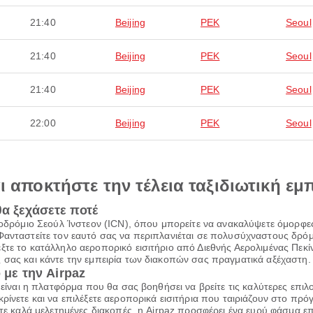
21:40
Beijing
PEK
Seoul
21:40
Beijing
PEK
Seoul
21:40
Beijing
PEK
Seoul
22:00
Beijing
PEK
Seoul
αι αποκτήστε την τέλεια ταξιδιωτική εμ
θα ξεχάσετε ποτέ
εροδρόμιο Σεούλ Ίνστεον (ICN), όπου μπορείτε να ανακαλύψετε όμορφ
Φανταστείτε τον εαυτό σας να περιπλανιέται σε πολυσύχναστους δρόμο
ξτε το κατάλληλο αεροπορικό εισιτήριο από Διεθνής Αερολιμένας Πεκ
 σας και κάντε την εμπειρία των διακοπών σας πραγματικά αξέχαστη.
 με την Airpaz
z είναι η πλατφόρμα που θα σας βοηθήσει να βρείτε τις καλύτερες επι
ρίνετε και να επιλέξετε αεροπορικά εισιτήρια που ταιριάζουν στο πρ
τε καλά μελετημένες διακοπές, η Airpaz προσφέρει ένα ευρύ φάσμα επι