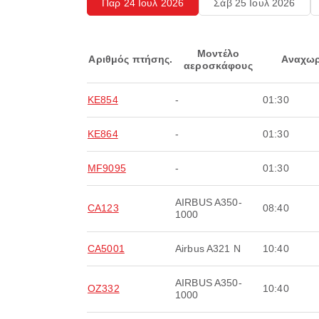
Παρ 24 Ιουλ 2026
Σάβ 25 Ιουλ 2026
Μοντέλο
Αριθμός πτήσης.
Αναχωρ
αεροσκάφους
KE854
-
01:30
KE864
-
01:30
MF9095
-
01:30
AIRBUS A350-
CA123
08:40
1000
CA5001
Airbus A321 N
10:40
AIRBUS A350-
OZ332
10:40
1000