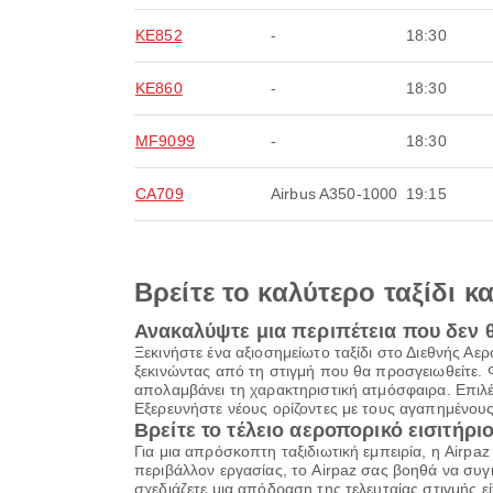
KE852
-
18:30
KE860
-
18:30
MF9099
-
18:30
CA709
Airbus A350-1000
19:15
Βρείτε το καλύτερο ταξίδι κ
Ανακαλύψτε μια περιπέτεια που δεν 
Ξεκινήστε ένα αξιοσημείωτο ταξίδι στο Διεθνής Α
ξεκινώντας από τη στιγμή που θα προσγειωθείτε. 
απολαμβάνει τη χαρακτηριστική ατμόσφαιρα. Επιλέ
Εξερευνήστε νέους ορίζοντες με τους αγαπημένους
Βρείτε το τέλειο αεροπορικό εισιτήριο
Για μια απρόσκοπτη ταξιδιωτική εμπειρία, η Airpa
περιβάλλον εργασίας, το Airpaz σας βοηθά να συγκ
σχεδιάζετε μια απόδραση της τελευταίας στιγμής εί