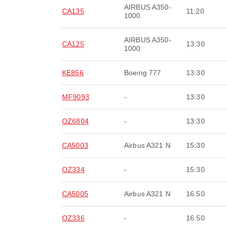
AIRBUS A350-
CA135
11:20
1000
AIRBUS A350-
CA125
13:30
1000
KE856
Boeing 777
13:30
MF9093
-
13:30
OZ6804
-
13:30
CA5003
Airbus A321 N
15:30
OZ334
-
15:30
CA5005
Airbus A321 N
16:50
OZ336
-
16:50