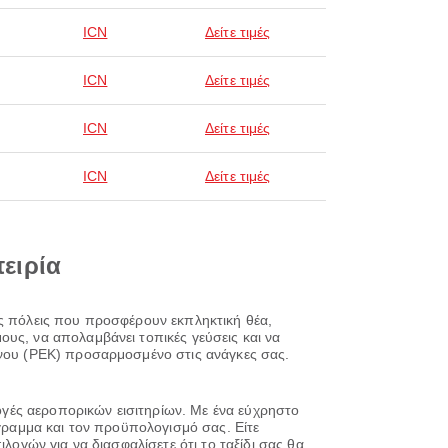
ICN
Δείτε τιμές
ICN
Δείτε τιμές
ICN
Δείτε τιμές
ICN
Δείτε τιμές
πειρία
ες πόλεις που προσφέρουν εκπληκτική θέα,
υς, να απολαμβάνει τοπικές γεύσεις και να
ίνου (PEK) προσαρμοσμένο στις ανάγκες σας.
λογές αεροπορικών εισιτηρίων. Με ένα εύχρηστο
όγραμμα και τον προϋπολογισμό σας. Είτε
λογών για να διασφαλίσετε ότι το ταξίδι σας θα