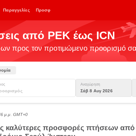
Παραγγελίες
Προσφ
σεις από PEK έως ICN
ν προς τον προτιμώμενο προορισμό σας
νομία
ρος
Αναχώρηση
Σάβ 8 Αυγ 2026
:46 μ.μ. GMT+0
τις καλύτερες προσφορές πτήσεων από