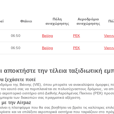
Πόλη
Αεροδρόμιο
εί
Φτάνει
Πό
αναχώρησης
αναχώρησης
06:50
Beijing
PEK
Vienn
06:50
Beijing
PEK
Vienn
αι αποκτήστε την τέλεια ταξιδιωτική εμ
θα ξεχάσετε ποτέ
εροδρόμιο της Βιέννης (VIE), όπου μπορείτε να ανακαλύψετε όμορφες 
 τον εαυτό σας να περιπλανιέται σε πολυσύχναστους δρόμους, να απο
ο αεροπορικό εισιτήριο από Διεθνής Αερολιμένας Πεκίνου (PEK) προσ
 εμπειρία των διακοπών σας πραγματικά αξέχαστη.
 με την Airpaz
z είναι η πλατφόρμα που θα σας βοηθήσει να βρείτε τις καλύτερες επι
ρίνετε και να επιλέξετε αεροπορικά εισιτήρια που ταιριάζουν στο πρ