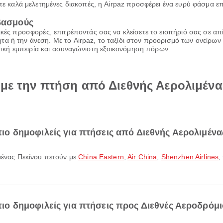
τε καλά μελετημένες διακοπές, η Airpaz προσφέρει ένα ευρύ φάσμα επι
ιβασμούς
ικές προσφορές, επιτρέποντάς σας να κλείσετε το εισιτήριό σας σε α
α ή την άνεση. Με το Airpaz, το ταξίδι στον προορισμό των ονείρων 
ιωτική εμπειρία και ασυναγώνιστη εξοικονόμηση πόρων.
 με την πτήση από Διεθνής Αερολιμένα
 πιο δημοφιλείς για πτήσεις από Διεθνής Αερολιμένα
ιμένας Πεκίνου πετούν με
China Eastern
,
Air China
,
Shenzhen Airlines
,
 πιο δημοφιλείς για πτήσεις προς Διεθνές Αεροδρόμι