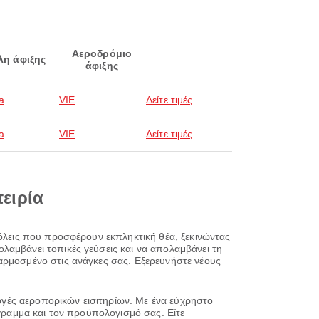
Αεροδρόμιο
λη άφιξης
άφιξης
a
VIE
Δείτε τιμές
a
VIE
Δείτε τιμές
πειρία
πόλεις που προσφέρουν εκπληκτική θέα, ξεκινώντας
λαμβάνει τοπικές γεύσεις και να απολαμβάνει τη
αρμοσμένο στις ανάγκες σας. Εξερευνήστε νέους
λογές αεροπορικών εισιτηρίων. Με ένα εύχρηστο
όγραμμα και τον προϋπολογισμό σας. Είτε