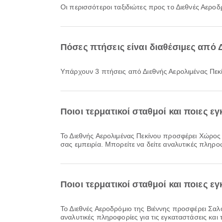
Οι περισσότεροι ταξιδιώτες προς το Διεθνές Αερο
Πόσες πτήσεις είναι διαθέσιμες από 
Υπάρχουν 3 πτήσεις από Διεθνής Αερολιμένας Πεκ
Ποιοι τερματικοί σταθμοί και ποιες ε
Το Διεθνής Αερολιμένας Πεκίνου προσφέρει Χώρος καπνιστών, Ξενοδοχείο αεροδρομίου, Κλινική και Φαρμακεία και πολλές ακόμη παροχές για να βελτιώσει την ταξιδιωτική
σας εμπειρία. Μπορείτε να δείτε αναλυτικές πληροφ
Ποιοι τερματικοί σταθμοί και ποιες ε
Το Διεθνές Αεροδρόμιο της Βιέννης προσφέρει Σαλόνι, Τρένο, Τραπεζαρία και πολλές ακόμη παροχές για να βελτιώσει την ταξιδιωτική σας εμπειρία. Μπορείτε να δείτε
αναλυτικές πληροφορίες για τις εγκαταστάσεις και