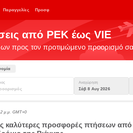
Παραγγελίες
Προσφ
σεις από PEK έως VIE
ν προς τον προτιμώμενο προορισμό σας
νομία
ρος
Αναχώρηση
Σάβ 8 Αυγ 2026
:12 μ.μ. GMT+0
τις καλύτερες προσφορές πτήσεων από