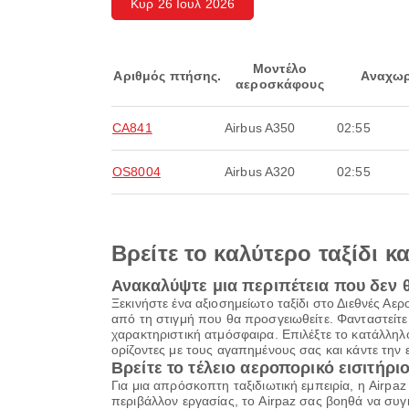
Κυρ 26 Ιουλ 2026
Μοντέλο
Αριθμός πτήσης.
Αναχωρ
αεροσκάφους
CA841
Airbus A350
02:55
OS8004
Airbus A320
02:55
Βρείτε το καλύτερο ταξίδι κ
Ανακαλύψτε μια περιπέτεια που δεν 
Ξεκινήστε ένα αξιοσημείωτο ταξίδι στο Διεθνές Α
από τη στιγμή που θα προσγειωθείτε. Φανταστείτε
χαρακτηριστική ατμόσφαιρα. Επιλέξτε το κατάλληλ
ορίζοντες με τους αγαπημένους σας και κάντε την
Βρείτε το τέλειο αεροπορικό εισιτήριο
Για μια απρόσκοπτη ταξιδιωτική εμπειρία, η Airpa
περιβάλλον εργασίας, το Airpaz σας βοηθά να συγκ