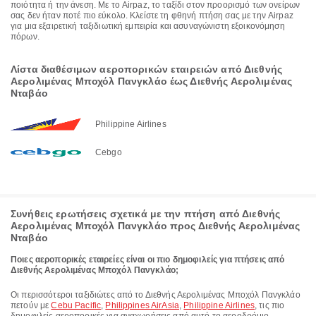
ποιότητα ή την άνεση. Με το Airpaz, το ταξίδι στον προορισμό των ονείρων
σας δεν ήταν ποτέ πιο εύκολο. Κλείστε τη φθηνή πτήση σας με την Airpaz
για μια εξαιρετική ταξιδιωτική εμπειρία και ασυναγώνιστη εξοικονόμηση
πόρων.
Λίστα διαθέσιμων αεροπορικών εταιρειών από Διεθνής
Αερολιμένας Μποχόλ Πανγκλάο έως Διεθνής Αερολιμένας
Νταβάο
Philippine Airlines
Cebgo
Συνήθεις ερωτήσεις σχετικά με την πτήση από Διεθνής
Αερολιμένας Μποχόλ Πανγκλάο προς Διεθνής Αερολιμένας
Νταβάο
Ποιες αεροπορικές εταιρείες είναι οι πιο δημοφιλείς για πτήσεις από
Διεθνής Αερολιμένας Μποχόλ Πανγκλάο;
Οι περισσότεροι ταξιδιώτες από το Διεθνής Αερολιμένας Μποχόλ Πανγκλάο
πετούν με
Cebu Pacific
,
Philippines AirAsia
,
Philippine Airlines
, τις πιο