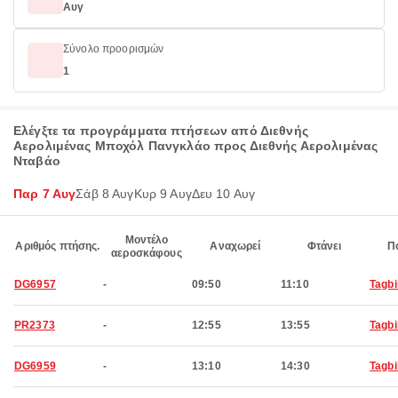
Αυγ
Σύνολο προορισμών
1
Ελέγξτε τα προγράμματα πτήσεων από Διεθνής
Αερολιμένας Μποχόλ Πανγκλάο προς Διεθνής Αερολιμένας
Νταβάο
Παρ 7 Αυγ
Σάβ 8 Αυγ
Κυρ 9 Αυγ
Δευ 10 Αυγ
Μοντέλο
Αριθμός πτήσης.
Αναχωρεί
Φτάνει
Π
αεροσκάφους
DG6957
-
09:50
11:10
Tagbi
PR2373
-
12:55
13:55
Tagbi
DG6959
-
13:10
14:30
Tagbi