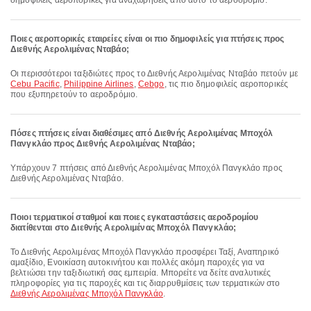
δημοφιλείς αεροπορικές για αναχωρήσεις από αυτό το αεροδρόμιο.
Ποιες αεροπορικές εταιρείες είναι οι πιο δημοφιλείς για πτήσεις προς
Διεθνής Αερολιμένας Νταβάο;
Οι περισσότεροι ταξιδιώτες προς το Διεθνής Αερολιμένας Νταβάο πετούν με
Cebu Pacific
,
Philippine Airlines
,
Cebgo
, τις πιο δημοφιλείς αεροπορικές
που εξυπηρετούν το αεροδρόμιο.
Πόσες πτήσεις είναι διαθέσιμες από Διεθνής Αερολιμένας Μποχόλ
Πανγκλάο προς Διεθνής Αερολιμένας Νταβάο;
Υπάρχουν 7 πτήσεις από Διεθνής Αερολιμένας Μποχόλ Πανγκλάο προς
Διεθνής Αερολιμένας Νταβάο.
Ποιοι τερματικοί σταθμοί και ποιες εγκαταστάσεις αεροδρομίου
διατίθενται στο Διεθνής Αερολιμένας Μποχόλ Πανγκλάο;
Το Διεθνής Αερολιμένας Μποχόλ Πανγκλάο προσφέρει Ταξί, Αναπηρικό
αμαξίδιο, Ενοικίαση αυτοκινήτου και πολλές ακόμη παροχές για να
βελτιώσει την ταξιδιωτική σας εμπειρία. Μπορείτε να δείτε αναλυτικές
πληροφορίες για τις παροχές και τις διαρρυθμίσεις των τερματικών στο
Διεθνής Αερολιμένας Μποχόλ Πανγκλάο
.