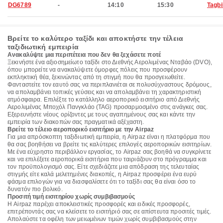
DG6789
-
14:10
15:30
Tagbi
Βρείτε το καλύτερο ταξίδι και αποκτήστε την τέλεια
ταξιδιωτική εμπειρία
Ανακαλύψτε μια περιπέτεια που δεν θα ξεχάσετε ποτέ
Ξεκινήστε ένα αξιοσημείωτο ταξίδι στο Διεθνής Αερολιμένας Νταβάο (DVO),
όπου μπορείτε να ανακαλύψετε όμορφες πόλεις που προσφέρουν
εκπληκτική θέα, ξεκινώντας από τη στιγμή που θα προσγειωθείτε.
Φανταστείτε τον εαυτό σας να περιπλανιέται σε πολυσύχναστους δρόμους,
να απολαμβάνει τοπικές γεύσεις και να απολαμβάνει τη χαρακτηριστική
ατμόσφαιρα. Επιλέξτε το κατάλληλο αεροπορικό εισιτήριο από Διεθνής
Αερολιμένας Μποχόλ Πανγκλάο (TAG) προσαρμοσμένο στις ανάγκες σας.
Εξερευνήστε νέους ορίζοντες με τους αγαπημένους σας και κάντε την
εμπειρία των διακοπών σας πραγματικά αξέχαστη.
Βρείτε το τέλειο αεροπορικό εισιτήριο με την Airpaz
Για μια απρόσκοπτη ταξιδιωτική εμπειρία, η Airpaz είναι η πλατφόρμα που
θα σας βοηθήσει να βρείτε τις καλύτερες επιλογές αεροπορικών εισιτηρίων.
Με ένα εύχρηστο περιβάλλον εργασίας, το Airpaz σας βοηθά να συγκρίνετε
και να επιλέξετε αεροπορικά εισιτήρια που ταιριάζουν στο πρόγραμμα και
τον προϋπολογισμό σας. Είτε σχεδιάζετε μια απόδραση της τελευταίας
στιγμής είτε καλά μελετημένες διακοπές, η Airpaz προσφέρει ένα ευρύ
φάσμα επιλογών για να διασφαλίσετε ότι το ταξίδι σας θα είναι όσο το
δυνατόν πιο βολικό.
Προσιτή τιμή εισιτηρίου χωρίς συμβιβασμούς
Η Airpaz παρέχει αποκλειστικές προσφορές και ειδικές προσφορές,
επιτρέποντάς σας να κλείσετε το εισιτήριό σας σε απίστευτα προσιτές τιμές.
Απολαύστε τα οφέλη των μειωμένων τιμών χωρίς συμβιβασμούς στην