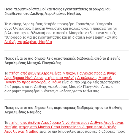
Ποιοι τερματικοί σταθμοί και ποιες εγκαταστάσεις αεροδρομίου
διατίθενται στο Διεθνής Αερολιμένας Νταβάο;
Το Διεθνής Αερολιμένας Νταβάο προσφέρει Τραπεζαρία, Υπηρεσία
συναλλάγματος, Περιοχή Αναμονής και πολλές ακόμη παροχές για να
βελτιώσει την ταξιδιωτική σας εμπειρία. Μπορείτε να δείτε αναλυτικές
πληροφορίες για τις εγκαταστάσεις και τη διάταξη των τερματικών στο
Διεθνής Αερολιμένας Νταβάο
.
Ποιες είναι οι πιο δημοφιλείς αεροπορικές διαδρομές από το Διεθνής
Αερολιμένας Μποχόλ Πανγκλάο;
Τα
πτήση από Διεθνής Αερολιμένας Μποχόλ Πανγκλάο προς Διεθνής
Αεροδρόμιο Νινόι Ακίνο
,
πτήση από Διεθνής Αερολιμένας Μποχόλ
Πανγκλάο προς Αεροδρόμιο Ιλόιλο
είναι οι πιο δημοφιλείς αεροπορικές
διαδρομές από το Διεθνής Αερολιμένας Μποχόλ Πανγκλάο. Αυτές οι
διαδρομές προσφέρουν άνετες συνδέσεις για το ταξίδι σας.
Ποιες είναι οι πιο δημοφιλείς αεροπορικές διαδρομές προς το Διεθνής
Αερολιμένας Νταβάο;
Τα
πτήση από Διεθνής Αεροδρόμιο Νινόι Ακίνο προς Διεθνής Αερολιμένας
Νταβάο
,
πτήση από Mactan Cebu International Airport προς Διεθνής
Αερολιμένας Νταβάο
είναι οι πιο δημοφιλείς αεροπορικές διαδρομές προς