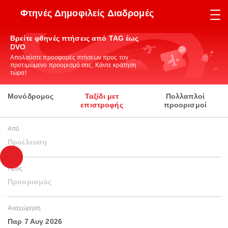
Φτηνές Δημοφιλείς Διαδρομές
Βρείτε φθηνές πτήσεις από TAG έως
DVO
Απολαύστε προσφορές πτήσεων προς τον
προτιμώμενο προορισμό σας. Κάντε κράτηση
τώρα!
Μονόδρομος
Ταξίδι μετ
Πολλαπλοί
επιστροφής
προορισμοί
Από
Προέλευση
Προς
Προορισμός
Αναχώρηση
Παρ 7 Αυγ 2026