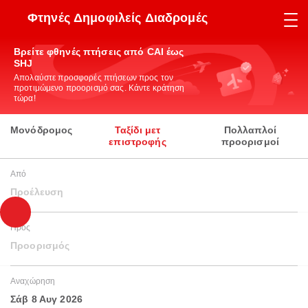
Φτηνές Δημοφιλείς Διαδρομές
Βρείτε φθηνές πτήσεις από CAI έως
SHJ
Απολαύστε προσφορές πτήσεων προς τον
προτιμώμενο προορισμό σας. Κάντε κράτηση
τώρα!
Μονόδρομος
Ταξίδι μετ
Πολλαπλοί
επιστροφής
προορισμοί
Από
Προέλευση
Προς
Προορισμός
Αναχώρηση
Σάβ 8 Αυγ 2026