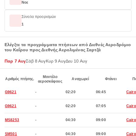
Νοε
Σύνολο προορισμών
1
Ελέγξτε τα προγράμματα πτήσεων από Διεθνές Αεροδρόμιο
του Καΐρου προς Διεθνής Αερολιμένας Σαρτζά
Παρ 7 Αυγ
Σάβ 8 Αυγ
Κυρ 9 Αυγ
Δευ 10 Αυγ
Μοντέλο
Αριθμός πτήσης.
Αναχωρεί
Φτάνει
Π
αεροσκάφους
G9621
-
02:20
06:45
Cairo
G9621
-
02:20
07:05
Cairo
MS8253
-
04:30
09:00
Cairo
SM501
-
04:30
09:00
Cairo