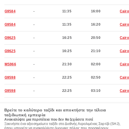
G9584
-
11:35
16:00
Cairo
G9584
-
11:35
16:20
Cairo
G9625
-
16:25
20:50
Cairo
G9625
-
16:25
21:10
Cairo
MS966
-
21:30
02:00
Cairo
G9598
-
22:25
02:50
Cairo
G9598
-
22:25
03:10
Cairo
Βρείτε το καλύτερο ταξίδι και αποκτήστε την τέλεια
ταξιδιωτική εμπειρία
Ανακαλύψτε μια περιπέτεια που δεν θα ξεχάσετε ποτέ
Ξεκινήστε ένα αξιοσημείωτο ταξίδι στο Διεθνής Αερολιμένας Σαρτζά (SHJ),
όπου μπορείτε να ανακαλύψετε όμορφες πόλεις που προσφέρουν