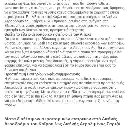
εκπληκτική θέα, ξεκινώντας από τη στιγμή που θα προσγειωθείτε.
Φανταστείτε τον εαυτό σας να περιπλανιέται σε πολυσύχναστους δρόμους,
να απολαμβάνει τοπικές γεύσεις και να απολαμβάνει τη χαρακτηριστική
ατμόσφαιρα. Επιλέξτε το κατάλληλο αεροπορικό εισιτήριο από Διεθνές
Αεροδρόμιο του Καΐρου (CAI) προσαρμοσμένο στις ανάγκες σας.
Εξερευνήστε νέους ορίζοντες με τους αγαπημένους σας και κάντε την
εμπειρία των διακοπών σας πραγματικά αξέχαστη.
Βρείτε το τέλειο αεροπορικό εισιτήριο με την Airpaz
Για μια απρόσκοπτη ταξιδιωτική εμπειρία, η Airpaz είναι η πλατφόρμα που
θα σας βοηθήσει να βρείτε τις καλύτερες επιλογές αεροπορικών εισιτηρίων.
Με ένα εύχρηστο περιβάλλον εργασίας, το Airpaz σας βοηθά να συγκρίνετε
και να επιλέξετε αεροπορικά εισιτήρια που ταιριάζουν στο πρόγραμμα και
τον προϋπολογισμό σας. Είτε σχεδιάζετε μια απόδραση της τελευταίας
στιγμής είτε καλά μελετημένες διακοπές, η Airpaz προσφέρει ένα ευρύ
φάσμα επιλογών για να διασφαλίσετε ότι το ταξίδι σας θα είναι όσο το
δυνατόν πιο βολικό.
Προσιτή τιμή εισιτηρίου χωρίς συμβιβασμούς
Η Airpaz παρέχει αποκλειστικές προσφορές και ειδικές προσφορές,
επιτρέποντάς σας να κλείσετε το εισιτήριό σας σε απίστευτα προσιτές τιμές.
Απολαύστε τα οφέλη των μειωμένων τιμών χωρίς συμβιβασμούς στην
ποιότητα ή την άνεση. Με το Airpaz, το ταξίδι στον προορισμό των ονείρων
σας δεν ήταν ποτέ πιο εύκολο. Κλείστε τη φθηνή πτήση σας με την Airpaz
για μια εξαιρετική ταξιδιωτική εμπειρία και ασυναγώνιστη εξοικονόμηση
πόρων.
Λίστα διαθέσιμων αεροπορικών εταιρειών από Διεθνές
Αεροδρόμιο του Καΐρου έως Διεθνής Αερολιμένας Σαρτζά