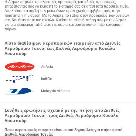
Η Airpaz παρέχει αποκλειστικές προσφορές και ειδικές προσφορές,
επιτρέποντάς σας να κλείσετε το εισιτήριό σας σε απίστευτα προσιτές τιμές.
Απολαύστε τα οφέλη των μειωμένων τιμών χωρίς συμβιβασμούς στην
ποιότητα ή την άνεση. Με το Airpaz, το ταξίδι στον προορισμό των ονείρων
σας δεν ήταν ποτέ πιο εύκολο. Κλείστε τη φθηνή πτήση σας με την Airpaz
για μια εξαιρετική ταξιδιωτική εμπειρία και ασυναγώνιστη εξοικονόμηση
πόρων.
Λίστα διαθέσιμων αεροπορικών εταιρειών από Διεθνές
Αεροδρόμιο Τσενάι έως Διεθνές Αεροδρόμιο Κουάλα
Λουμπούρ
AirAsia
IndiGo
Malaysia Airlines
Συνήθεις ερωτήσεις σχετικά με την πτήση από Διεθνές
Αεροδρόμιο Τσενάι προς Διεθνές Αεροδρόμιο Κουάλα
Λουμπούρ
Ποιες αεροπορικές εταιρείες είναι οι πιο δημοφιλείς για πτήσεις από
Διεθνές Αεροδρόμιο Τσενάι;