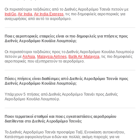
Οι περισσότεροι ταξιδιώτες από το Διεθνές Αεροδρόμιο Τσενάι πετούν με
IndiGo
,
Air India
,
Air India Express
, τις πιο δημοφιλείς αεροπορικές για
αναχωρήσεις από αυτό το αεροδρόμιο.
Ποιες αεροπορικές εταιρείες είναι οι πιο δημοφιλείς για πτήσεις προς
Διεθνές Αεροδρόμιο Κουάλα Λουμπούρ;
Οι περισσότεροι ταξιδιώτες προς το Διεθνές Αεροδρόμιο Κουάλα Λουμπούρ
πετούν με
AirAsia
,
Malaysia Airlines
,
Batik Air Malaysia
, τις πιο δημοφιλείς
αεροπορικές που εξυπηρετούν το αεροδρόμιο.
Πόσες πτήσεις είναι διαθέσιμες από Διεθνές Αεροδρόμιο Τσενάι προς
Διεθνές Αεροδρόμιο Κουάλα Λουμπούρ;
Υπάρχουν 5 πτήσεις από Διεθνές Αεροδρόμιο Τσενάι προς Διεθνές
Αεροδρόμιο Κουάλα Λουμπούρ.
Ποιοι τερματικοί σταθμοί και ποιες εγκαταστάσεις αεροδρομίου
διατίθενται στο Διεθνές Αεροδρόμιο Τσενάι;
Το Διεθνές Αεροδρόμιο Τσενάι προσφέρει Ταξί, Ενοικίαση αυτοκινήτου,
Κατάστημα αφορολογήτων ειδών και πολλές ακόμη παροχές για να