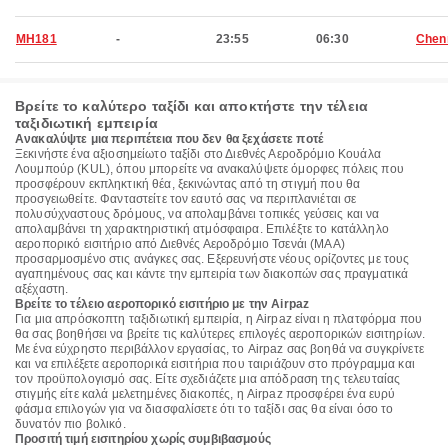
MH181
-
23:55
06:30
Chen
Βρείτε το καλύτερο ταξίδι και αποκτήστε την τέλεια
ταξιδιωτική εμπειρία
Ανακαλύψτε μια περιπέτεια που δεν θα ξεχάσετε ποτέ
Ξεκινήστε ένα αξιοσημείωτο ταξίδι στο Διεθνές Αεροδρόμιο Κουάλα
Λουμπούρ (KUL), όπου μπορείτε να ανακαλύψετε όμορφες πόλεις που
προσφέρουν εκπληκτική θέα, ξεκινώντας από τη στιγμή που θα
προσγειωθείτε. Φανταστείτε τον εαυτό σας να περιπλανιέται σε
πολυσύχναστους δρόμους, να απολαμβάνει τοπικές γεύσεις και να
απολαμβάνει τη χαρακτηριστική ατμόσφαιρα. Επιλέξτε το κατάλληλο
αεροπορικό εισιτήριο από Διεθνές Αεροδρόμιο Τσενάι (MAA)
προσαρμοσμένο στις ανάγκες σας. Εξερευνήστε νέους ορίζοντες με τους
αγαπημένους σας και κάντε την εμπειρία των διακοπών σας πραγματικά
αξέχαστη.
Βρείτε το τέλειο αεροπορικό εισιτήριο με την Airpaz
Για μια απρόσκοπτη ταξιδιωτική εμπειρία, η Airpaz είναι η πλατφόρμα που
θα σας βοηθήσει να βρείτε τις καλύτερες επιλογές αεροπορικών εισιτηρίων.
Με ένα εύχρηστο περιβάλλον εργασίας, το Airpaz σας βοηθά να συγκρίνετε
και να επιλέξετε αεροπορικά εισιτήρια που ταιριάζουν στο πρόγραμμα και
τον προϋπολογισμό σας. Είτε σχεδιάζετε μια απόδραση της τελευταίας
στιγμής είτε καλά μελετημένες διακοπές, η Airpaz προσφέρει ένα ευρύ
φάσμα επιλογών για να διασφαλίσετε ότι το ταξίδι σας θα είναι όσο το
δυνατόν πιο βολικό.
Προσιτή τιμή εισιτηρίου χωρίς συμβιβασμούς