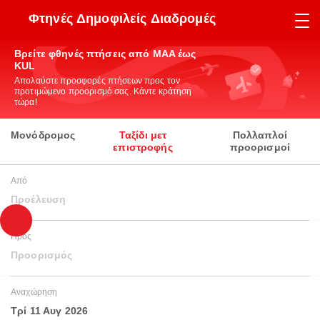
Φτηνές Δημοφιλείς Διαδρομές
Βρείτε φθηνές πτήσεις από MAA έως
KUL
Απολαύστε προσφορές πτήσεων προς τον
προτιμώμενο προορισμό σας. Κάντε κράτηση
τώρα!
Μονόδρομος
Ταξίδι μετ
Πολλαπλοί
επιστροφής
προορισμοί
Από
Προέλευση
Προς
Προορισμός
Αναχώρηση
Τρί 11 Αυγ 2026