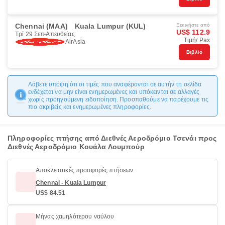
Chennai (MAA)
Kuala Lumpur (KUL)
Ξεκινήστε από
US$ 112.9
Τρί 29 Σεπ
Απευθείας
Τιμή/ Pax
AirAsia
Βιβλίο
Λάβετε υπόψη ότι οι τιμές που αναφέρονται σε αυτήν τη σελίδα
ενδέχεται να μην είναι ενημερωμένες και υπόκεινται σε αλλαγές
χωρίς προηγούμενη ειδοποίηση. Προσπαθούμε να παρέχουμε τις
πιο ακριβείς και ενημερωμένες πληροφορίες.
Πληροφορίες πτήσης από Διεθνές Αεροδρόμιο Τσενάι προς
Διεθνές Αεροδρόμιο Κουάλα Λουμπούρ
Αποκλειστικές προσφορές πτήσεων
Chennai - Kuala Lumpur
US$ 84.51
Μήνας χαμηλότερου ναύλου