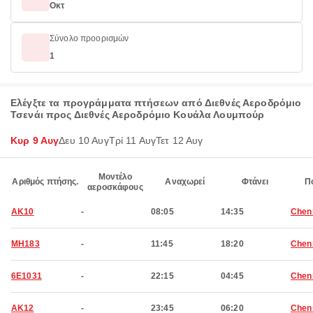
Οκτ
Σύνολο προορισμών
1
Ελέγξτε τα προγράμματα πτήσεων από Διεθνές Αεροδρόμιο
Τσενάι προς Διεθνές Αεροδρόμιο Κουάλα Λουμπούρ
Κυρ 9 Αυγ
Δευ 10 Αυγ
Τρί 11 Αυγ
Τετ 12 Αυγ
Μοντέλο
Αριθμός πτήσης.
Αναχωρεί
Φτάνει
Π
αεροσκάφους
AK10
-
08:05
14:35
Chen
MH183
-
11:45
18:20
Chen
6E1031
-
22:15
04:45
Chen
AK12
-
23:45
06:20
Chen