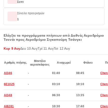
Σεπτ
Σύνολο προορισμών
1
Ελέγξτε τα προγράμματα πτήσεων από Διεθνές Αεροδρόμιο
Τσενάι προς Αεροδρόμιο Σιγκαπούρη Τσάνγκι
Κυρ 9 Αυγ
Δευ 10 Αυγ
Τρί 11 Αυγ
Τετ 12 Αυγ
Μοντέλο
Αριθμός πτήσης.
Αναχωρεί
Φτάνει
Π
αεροσκάφους
AI346
-
01:40
08:45
Chen
6E1025
-
03:10
10:10
Chen
AI348
-
06:30
13:35
Chen
AI8281
-
10:30
17:40
Chen