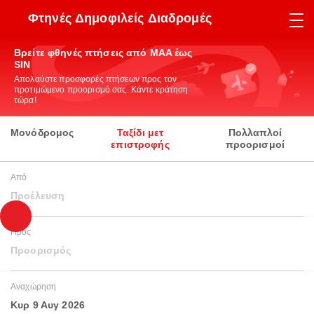
Φτηνές Δημοφιλείς Διαδρομές
Βρείτε φθηνές πτήσεις από MAA έως
SIN
Απολαύστε προσφορές πτήσεων προς τον
προτιμώμενο προορισμό σας. Κάντε κράτηση
τώρα!
Μονόδρομος
Ταξίδι μετ
Πολλαπλοί
επιστροφής
προορισμοί
Από
Προέλευση
Προς
Προορισμός
Αναχώρηση
Κυρ 9 Αυγ 2026