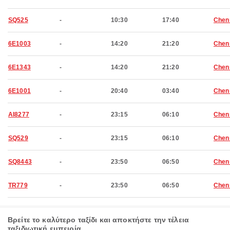
SQ525
-
10:30
17:40
Chen
6E1003
-
14:20
21:20
Chen
6E1343
-
14:20
21:20
Chen
6E1001
-
20:40
03:40
Chen
AI8277
-
23:15
06:10
Chen
SQ529
-
23:15
06:10
Chen
SQ8443
-
23:50
06:50
Chen
TR779
-
23:50
06:50
Chen
Βρείτε το καλύτερο ταξίδι και αποκτήστε την τέλεια
ταξιδιωτική εμπειρία