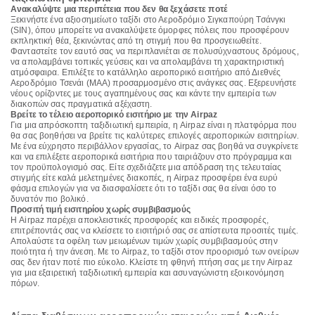
Ανακαλύψτε μια περιπέτεια που δεν θα ξεχάσετε ποτέ
Ξεκινήστε ένα αξιοσημείωτο ταξίδι στο Αεροδρόμιο Σιγκαπούρη Τσάνγκι
(SIN), όπου μπορείτε να ανακαλύψετε όμορφες πόλεις που προσφέρουν
εκπληκτική θέα, ξεκινώντας από τη στιγμή που θα προσγειωθείτε.
Φανταστείτε τον εαυτό σας να περιπλανιέται σε πολυσύχναστους δρόμους,
να απολαμβάνει τοπικές γεύσεις και να απολαμβάνει τη χαρακτηριστική
ατμόσφαιρα. Επιλέξτε το κατάλληλο αεροπορικό εισιτήριο από Διεθνές
Αεροδρόμιο Τσενάι (MAA) προσαρμοσμένο στις ανάγκες σας. Εξερευνήστε
νέους ορίζοντες με τους αγαπημένους σας και κάντε την εμπειρία των
διακοπών σας πραγματικά αξέχαστη.
Βρείτε το τέλειο αεροπορικό εισιτήριο με την Airpaz
Για μια απρόσκοπτη ταξιδιωτική εμπειρία, η Airpaz είναι η πλατφόρμα που
θα σας βοηθήσει να βρείτε τις καλύτερες επιλογές αεροπορικών εισιτηρίων.
Με ένα εύχρηστο περιβάλλον εργασίας, το Airpaz σας βοηθά να συγκρίνετε
και να επιλέξετε αεροπορικά εισιτήρια που ταιριάζουν στο πρόγραμμα και
τον προϋπολογισμό σας. Είτε σχεδιάζετε μια απόδραση της τελευταίας
στιγμής είτε καλά μελετημένες διακοπές, η Airpaz προσφέρει ένα ευρύ
φάσμα επιλογών για να διασφαλίσετε ότι το ταξίδι σας θα είναι όσο το
δυνατόν πιο βολικό.
Προσιτή τιμή εισιτηρίου χωρίς συμβιβασμούς
Η Airpaz παρέχει αποκλειστικές προσφορές και ειδικές προσφορές,
επιτρέποντάς σας να κλείσετε το εισιτήριό σας σε απίστευτα προσιτές τιμές.
Απολαύστε τα οφέλη των μειωμένων τιμών χωρίς συμβιβασμούς στην
ποιότητα ή την άνεση. Με το Airpaz, το ταξίδι στον προορισμό των ονείρων
σας δεν ήταν ποτέ πιο εύκολο. Κλείστε τη φθηνή πτήση σας με την Airpaz
για μια εξαιρετική ταξιδιωτική εμπειρία και ασυναγώνιστη εξοικονόμηση
πόρων.