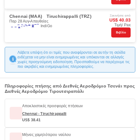
Chennai (MAA)
Tiruchirappalli (TRZ)
Ξεκινήστε από
US$ 40.03
Παρ 28 Αυγ
Απευθείας
Τιμή/ Pax
IndiGo
Βιβλίο
Λάβετε υπόψη ότι οι τιμές που αναφέρονται σε αυτήν τη σελίδα
ενδέχεται να μην είναι ενημερωμένες και υπόκεινται σε αλλαγές
χωρίς προηγούμενη ειδοποίηση. Προσπαθούμε να παρέχουμε τις
πιο ακριβείς και ενημερωμένες πληροφορίες.
Πληροφορίες πτήσης από Διεθνές Αεροδρόμιο Τσενάι προς
Διεθνές Αεροδρόμιο Τιρουτσιραπάλι
Αποκλειστικές προσφορές πτήσεων
Chennai - Tiruchirappalli
US$ 38.41
Μήνας χαμηλότερου ναύλου