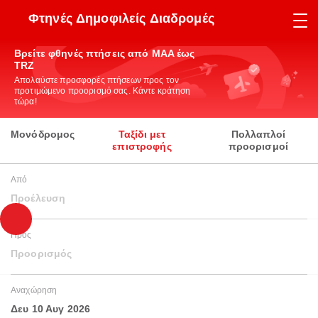
Φτηνές Δημοφιλείς Διαδρομές
Βρείτε φθηνές πτήσεις από MAA έως
TRZ
Απολαύστε προσφορές πτήσεων προς τον
προτιμώμενο προορισμό σας. Κάντε κράτηση
τώρα!
Μονόδρομος
Ταξίδι μετ
Πολλαπλοί
επιστροφής
προορισμοί
Από
Προέλευση
Προς
Προορισμός
Αναχώρηση
Δευ 10 Αυγ 2026