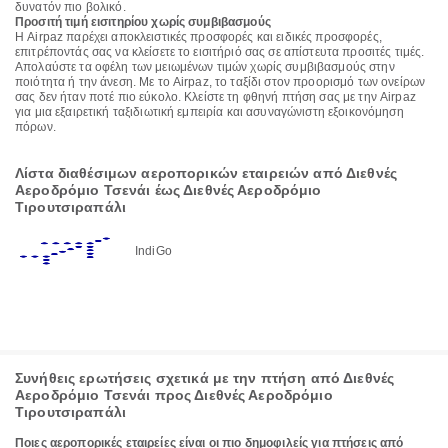
δυνατόν πιο βολικό.
Προσιτή τιμή εισιτηρίου χωρίς συμβιβασμούς
Η Airpaz παρέχει αποκλειστικές προσφορές και ειδικές προσφορές,
επιτρέποντάς σας να κλείσετε το εισιτήριό σας σε απίστευτα προσιτές τιμές.
Απολαύστε τα οφέλη των μειωμένων τιμών χωρίς συμβιβασμούς στην
ποιότητα ή την άνεση. Με το Airpaz, το ταξίδι στον προορισμό των ονείρων
σας δεν ήταν ποτέ πιο εύκολο. Κλείστε τη φθηνή πτήση σας με την Airpaz
για μια εξαιρετική ταξιδιωτική εμπειρία και ασυναγώνιστη εξοικονόμηση
πόρων.
Λίστα διαθέσιμων αεροπορικών εταιρειών από Διεθνές
Αεροδρόμιο Τσενάι έως Διεθνές Αεροδρόμιο
Τιρουτσιραπάλι
IndiGo
Συνήθεις ερωτήσεις σχετικά με την πτήση από Διεθνές
Αεροδρόμιο Τσενάι προς Διεθνές Αεροδρόμιο
Τιρουτσιραπάλι
Ποιες αεροπορικές εταιρείες είναι οι πιο δημοφιλείς για πτήσεις από