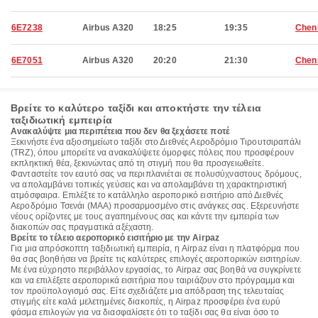
6E7238
Airbus A320
18:25
19:35
Chen
6E7051
Airbus A320
20:20
21:30
Chen
Βρείτε το καλύτερο ταξίδι και αποκτήστε την τέλεια
ταξιδιωτική εμπειρία
Ανακαλύψτε μια περιπέτεια που δεν θα ξεχάσετε ποτέ
Ξεκινήστε ένα αξιοσημείωτο ταξίδι στο Διεθνές Αεροδρόμιο Τιρουτσιραπάλι
(TRZ), όπου μπορείτε να ανακαλύψετε όμορφες πόλεις που προσφέρουν
εκπληκτική θέα, ξεκινώντας από τη στιγμή που θα προσγειωθείτε.
Φανταστείτε τον εαυτό σας να περιπλανιέται σε πολυσύχναστους δρόμους,
να απολαμβάνει τοπικές γεύσεις και να απολαμβάνει τη χαρακτηριστική
ατμόσφαιρα. Επιλέξτε το κατάλληλο αεροπορικό εισιτήριο από Διεθνές
Αεροδρόμιο Τσενάι (MAA) προσαρμοσμένο στις ανάγκες σας. Εξερευνήστε
νέους ορίζοντες με τους αγαπημένους σας και κάντε την εμπειρία των
διακοπών σας πραγματικά αξέχαστη.
Βρείτε το τέλειο αεροπορικό εισιτήριο με την Airpaz
Για μια απρόσκοπτη ταξιδιωτική εμπειρία, η Airpaz είναι η πλατφόρμα που
θα σας βοηθήσει να βρείτε τις καλύτερες επιλογές αεροπορικών εισιτηρίων.
Με ένα εύχρηστο περιβάλλον εργασίας, το Airpaz σας βοηθά να συγκρίνετε
και να επιλέξετε αεροπορικά εισιτήρια που ταιριάζουν στο πρόγραμμα και
τον προϋπολογισμό σας. Είτε σχεδιάζετε μια απόδραση της τελευταίας
στιγμής είτε καλά μελετημένες διακοπές, η Airpaz προσφέρει ένα ευρύ
φάσμα επιλογών για να διασφαλίσετε ότι το ταξίδι σας θα είναι όσο το