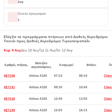
Αυγ
Σύνολο προορισμών
1
Ελέγξτε τα προγράμματα πτήσεων από Διεθνές Αεροδρόμιο
Τσενάι προς Διεθνές Αεροδρόμιο Τιρουτσιραπάλι
Κυρ 9 Αυγ
Δευ 10 Αυγ
Τρί 11 Αυγ
Τετ 12 Αυγ
Μοντέλο
Αριθμός πτήσης.
Αναχωρεί
Φτάνει
Π
αεροσκάφους
6E7298
Airbus A320
07:10
08:10
Chen
6E7191
Airbus A320
09:30
10:40
Chen
6E7028
Airbus A320
12:40
13:50
Chen
6E7199
Airbus A320
15:05
16:15
Chen