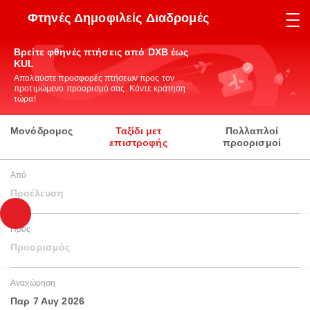
Φτηνές Δημοφιλείς Διαδρομές
Βρείτε φθηνές πτήσεις από DXB έως
KUL
Απολαύστε προσφορές πτήσεων προς τον
προτιμώμενο προορισμό σας. Κάντε κράτηση
τώρα!
Μονόδρομος
Ταξίδι μετ
Πολλαπλοί
επιστροφής
προορισμοί
Από
Προέλευση
Προς
Προορισμός
Αναχώρηση
Παρ 7 Αυγ 2026