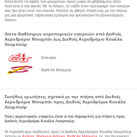
Απολαύστε τα οφέλη των μειωμένων τιμών χωρίς συμβιβασμούς στην
ποιότητα ή την άνεση. Με το Airpaz, το ταξίδι στον προορισμό των ονείρων
σας δεν ήταν ποτέ πιο εύκολο. Κλείστε τη φθηνή πτήση σας με την Airpaz
για μια εξαιρετική ταξιδιωτική εμπειρία και ασυναγώνιστη εξοικονόμηση
πόρων.
Λίστα διαθέσιμων αεροπορικών εταιρειών από Διεθνές
Αεροδρόμιο Ντουμπάι έως Διεθνές Αεροδρόμιο Κουάλα
Λουμπούρ
Emirates
Batik Air Malaysia
Συνήθεις ερωτήσεις σχετικά με την πτήση από Διεθνές
Αεροδρόμιο Ντουμπάι προς Διεθνές Αεροδρόμιο Κουάλα
Λουμπούρ
Ποιες αεροπορικές εταιρείες είναι οι πιο δημοφιλείς για πτήσεις προς
Διεθνές Αεροδρόμιο Κουάλα Λουμπούρ;
Οι περισσότεροι ταξιδιώτες προς το Διεθνές Αεροδρόμιο Κουάλα Λουμπούρ
πετούν με
AirAsia
,
Malaysia Airlines
,
Batik Air Malaysia
, τις πιο δημοφιλείς