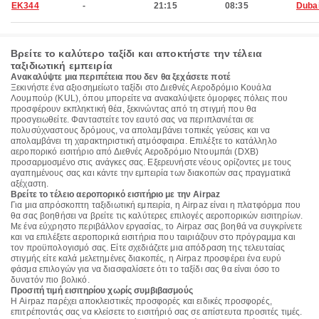
EK344
-
21:15
08:35
Duba
Βρείτε το καλύτερο ταξίδι και αποκτήστε την τέλεια
ταξιδιωτική εμπειρία
Ανακαλύψτε μια περιπέτεια που δεν θα ξεχάσετε ποτέ
Ξεκινήστε ένα αξιοσημείωτο ταξίδι στο Διεθνές Αεροδρόμιο Κουάλα
Λουμπούρ (KUL), όπου μπορείτε να ανακαλύψετε όμορφες πόλεις που
προσφέρουν εκπληκτική θέα, ξεκινώντας από τη στιγμή που θα
προσγειωθείτε. Φανταστείτε τον εαυτό σας να περιπλανιέται σε
πολυσύχναστους δρόμους, να απολαμβάνει τοπικές γεύσεις και να
απολαμβάνει τη χαρακτηριστική ατμόσφαιρα. Επιλέξτε το κατάλληλο
αεροπορικό εισιτήριο από Διεθνές Αεροδρόμιο Ντουμπάι (DXB)
προσαρμοσμένο στις ανάγκες σας. Εξερευνήστε νέους ορίζοντες με τους
αγαπημένους σας και κάντε την εμπειρία των διακοπών σας πραγματικά
αξέχαστη.
Βρείτε το τέλειο αεροπορικό εισιτήριο με την Airpaz
Για μια απρόσκοπτη ταξιδιωτική εμπειρία, η Airpaz είναι η πλατφόρμα που
θα σας βοηθήσει να βρείτε τις καλύτερες επιλογές αεροπορικών εισιτηρίων.
Με ένα εύχρηστο περιβάλλον εργασίας, το Airpaz σας βοηθά να συγκρίνετε
και να επιλέξετε αεροπορικά εισιτήρια που ταιριάζουν στο πρόγραμμα και
τον προϋπολογισμό σας. Είτε σχεδιάζετε μια απόδραση της τελευταίας
στιγμής είτε καλά μελετημένες διακοπές, η Airpaz προσφέρει ένα ευρύ
φάσμα επιλογών για να διασφαλίσετε ότι το ταξίδι σας θα είναι όσο το
δυνατόν πιο βολικό.
Προσιτή τιμή εισιτηρίου χωρίς συμβιβασμούς
Η Airpaz παρέχει αποκλειστικές προσφορές και ειδικές προσφορές,
επιτρέποντάς σας να κλείσετε το εισιτήριό σας σε απίστευτα προσιτές τιμές.