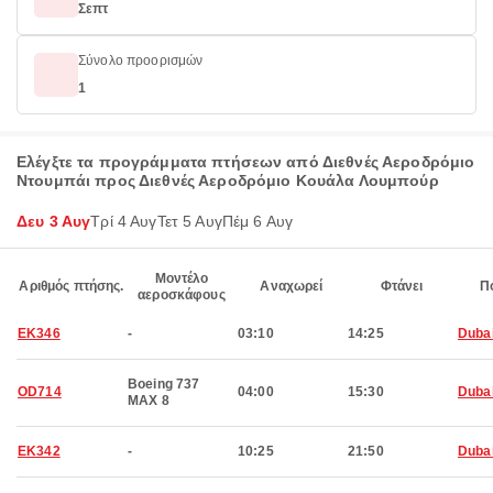
Σεπτ
Σύνολο προορισμών
1
Ελέγξτε τα προγράμματα πτήσεων από Διεθνές Αεροδρόμιο
Ντουμπάι προς Διεθνές Αεροδρόμιο Κουάλα Λουμπούρ
Δευ 3 Αυγ
Τρί 4 Αυγ
Τετ 5 Αυγ
Πέμ 6 Αυγ
Μοντέλο
Αριθμός πτήσης.
Αναχωρεί
Φτάνει
Π
αεροσκάφους
EK346
-
03:10
14:25
Duba
Boeing 737
OD714
04:00
15:30
Duba
MAX 8
EK342
-
10:25
21:50
Duba