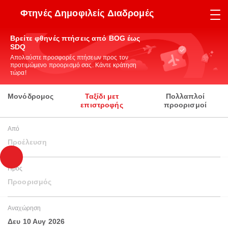
Φτηνές Δημοφιλείς Διαδρομές
Βρείτε φθηνές πτήσεις από BOG έως
SDQ
Απολαύστε προσφορές πτήσεων προς τον
προτιμώμενο προορισμό σας. Κάντε κράτηση
τώρα!
Μονόδρομος
Ταξίδι μετ
Πολλαπλοί
επιστροφής
προορισμοί
Από
Προέλευση
Προς
Προορισμός
Αναχώρηση
Δευ 10 Αυγ 2026