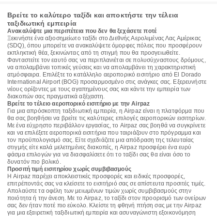
Βρείτε το καλύτερο ταξίδι και αποκτήστε την τέλεια
ταξιδιωτική εμπειρία
Ανακαλύψτε μια περιπέτεια που δεν θα ξεχάσετε ποτέ
Ξεκινήστε ένα αξιοσημείωτο ταξίδι στο Διεθνής Αερολιμένας Λας Αμέρικας
(SDQ), όπου μπορείτε να ανακαλύψετε όμορφες πόλεις που προσφέρουν
εκπληκτική θέα, ξεκινώντας από τη στιγμή που θα προσγειωθείτε.
Φανταστείτε τον εαυτό σας να περιπλανιέται σε πολυσύχναστους δρόμους,
να απολαμβάνει τοπικές γεύσεις και να απολαμβάνει τη χαρακτηριστική
ατμόσφαιρα. Επιλέξτε το κατάλληλο αεροπορικό εισιτήριο από El Dorado
International Airport (BOG) προσαρμοσμένο στις ανάγκες σας. Εξερευνήστε
νέους ορίζοντες με τους αγαπημένους σας και κάντε την εμπειρία των
διακοπών σας πραγματικά αξέχαστη.
Βρείτε το τέλειο αεροπορικό εισιτήριο με την Airpaz
Για μια απρόσκοπτη ταξιδιωτική εμπειρία, η Airpaz είναι η πλατφόρμα που
θα σας βοηθήσει να βρείτε τις καλύτερες επιλογές αεροπορικών εισιτηρίων.
Με ένα εύχρηστο περιβάλλον εργασίας, το Airpaz σας βοηθά να συγκρίνετε
και να επιλέξετε αεροπορικά εισιτήρια που ταιριάζουν στο πρόγραμμα και
τον προϋπολογισμό σας. Είτε σχεδιάζετε μια απόδραση της τελευταίας
στιγμής είτε καλά μελετημένες διακοπές, η Airpaz προσφέρει ένα ευρύ
φάσμα επιλογών για να διασφαλίσετε ότι το ταξίδι σας θα είναι όσο το
δυνατόν πιο βολικό.
Προσιτή τιμή εισιτηρίου χωρίς συμβιβασμούς
Η Airpaz παρέχει αποκλειστικές προσφορές και ειδικές προσφορές,
επιτρέποντάς σας να κλείσετε το εισιτήριό σας σε απίστευτα προσιτές τιμές.
Απολαύστε τα οφέλη των μειωμένων τιμών χωρίς συμβιβασμούς στην
ποιότητα ή την άνεση. Με το Airpaz, το ταξίδι στον προορισμό των ονείρων
σας δεν ήταν ποτέ πιο εύκολο. Κλείστε τη φθηνή πτήση σας με την Airpaz
για μια εξαιρετική ταξιδιωτική εμπειρία και ασυναγώνιστη εξοικονόμηση