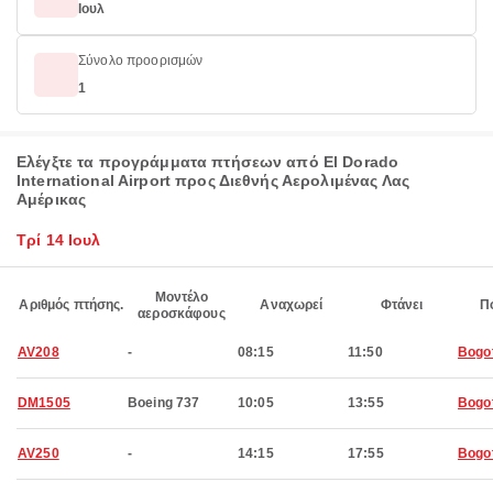
Ιουλ
Σύνολο προορισμών
1
Ελέγξτε τα προγράμματα πτήσεων από El Dorado
International Airport προς Διεθνής Αερολιμένας Λας
Αμέρικας
Τρί 14 Ιουλ
Μοντέλο
Αριθμός πτήσης.
Αναχωρεί
Φτάνει
Π
αεροσκάφους
AV208
-
08:15
11:50
Bogo
DM1505
Boeing 737
10:05
13:55
Bogo
AV250
-
14:15
17:55
Bogo