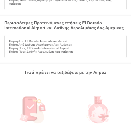
Πτήσεις από Διεθνές Αεροδρόμιο Τζον Κένεντι έως Διεθνής Αερολιμένας Λας
Αμέρικας
Περισσότερες Προτεινόμενες πτήσεις El Dorado
International Airport και Διεθνής Αερολιμένας Λας Αμέρικας
Πτήση Από El Dorado International Airport
Πτήση Από Διεθνής Αερολιμένας Λας Αμέρικας
Πτήση Προς El Dorado International Airport
Πτήση Προς Διεθνής Αερολιμένας Λας Αμέρικας
Γιατί πρέπει να ταξιδέψετε με την Airpaz