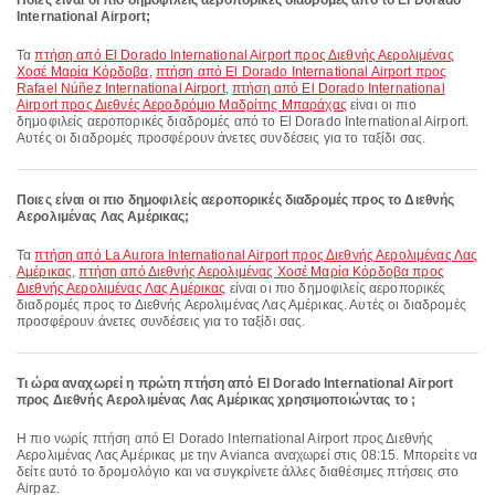
Ποιες είναι οι πιο δημοφιλείς αεροπορικές διαδρομές από το El Dorado
International Airport;
Τα
πτήση από El Dorado International Airport προς Διεθνής Αερολιμένας
Χοσέ Μαρία Κόρδοβα
,
πτήση από El Dorado International Airport προς
Rafael Núñez International Airport
,
πτήση από El Dorado International
Airport προς Διεθνές Αεροδρόμιο Μαδρίτης Μπαράχας
είναι οι πιο
δημοφιλείς αεροπορικές διαδρομές από το El Dorado International Airport.
Αυτές οι διαδρομές προσφέρουν άνετες συνδέσεις για το ταξίδι σας.
Ποιες είναι οι πιο δημοφιλείς αεροπορικές διαδρομές προς το Διεθνής
Αερολιμένας Λας Αμέρικας;
Τα
πτήση από La Aurora International Airport προς Διεθνής Αερολιμένας Λας
Αμέρικας
,
πτήση από Διεθνής Αερολιμένας Χοσέ Μαρία Κόρδοβα προς
Διεθνής Αερολιμένας Λας Αμέρικας
είναι οι πιο δημοφιλείς αεροπορικές
διαδρομές προς το Διεθνής Αερολιμένας Λας Αμέρικας. Αυτές οι διαδρομές
προσφέρουν άνετες συνδέσεις για το ταξίδι σας.
Τι ώρα αναχωρεί η πρώτη πτήση από El Dorado International Airport
προς Διεθνής Αερολιμένας Λας Αμέρικας χρησιμοποιώντας το ;
Η πιο νωρίς πτήση από El Dorado International Airport προς Διεθνής
Αερολιμένας Λας Αμέρικας με την Avianca αναχωρεί στις 08:15. Μπορείτε να
δείτε αυτό το δρομολόγιο και να συγκρίνετε άλλες διαθέσιμες πτήσεις στο
Airpaz.