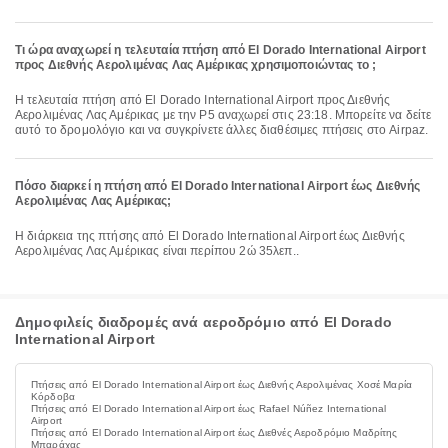
Τι ώρα αναχωρεί η τελευταία πτήση από El Dorado International Airport
προς Διεθνής Αερολιμένας Λας Αμέρικας χρησιμοποιώντας το ;
Η τελευταία πτήση από El Dorado International Airport προς Διεθνής
Αερολιμένας Λας Αμέρικας με την P5 αναχωρεί στις 23:18. Μπορείτε να δείτε
αυτό το δρομολόγιο και να συγκρίνετε άλλες διαθέσιμες πτήσεις στο Airpaz.
Πόσο διαρκεί η πτήση από El Dorado International Airport έως Διεθνής
Αερολιμένας Λας Αμέρικας;
Η διάρκεια της πτήσης από El Dorado International Airport έως Διεθνής
Αερολιμένας Λας Αμέρικας είναι περίπου 2ώ 35λεπ..
Δημοφιλείς διαδρομές ανά αεροδρόμιο από El Dorado
International Airport
Πτήσεις από El Dorado International Airport έως Διεθνής Αερολιμένας Χοσέ Μαρία
Κόρδοβα
Πτήσεις από El Dorado International Airport έως Rafael Núñez International
Airport
Πτήσεις από El Dorado International Airport έως Διεθνές Αεροδρόμιο Μαδρίτης
Μπαράχας