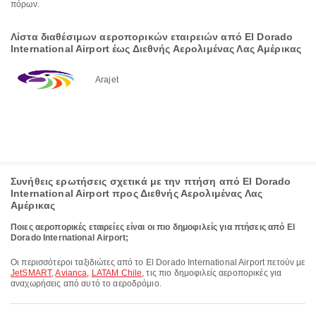
πόρων.
Λίστα διαθέσιμων αεροπορικών εταιρειών από El Dorado
International Airport έως Διεθνής Αερολιμένας Λας Αμέρικας
Arajet
Συνήθεις ερωτήσεις σχετικά με την πτήση από El Dorado
International Airport προς Διεθνής Αερολιμένας Λας
Αμέρικας
Ποιες αεροπορικές εταιρείες είναι οι πιο δημοφιλείς για πτήσεις από El
Dorado International Airport;
Οι περισσότεροι ταξιδιώτες από το El Dorado International Airport πετούν με
JetSMART
,
Avianca
,
LATAM Chile
, τις πιο δημοφιλείς αεροπορικές για
αναχωρήσεις από αυτό το αεροδρόμιο.