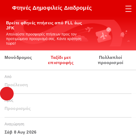
Φτηνές Δημοφιλείς Διαδρομές
Βρείτε φθηνές πτήσεις από FLL έως
JFK
Απολαύστε προσφορές πτήσεων προς τον
προτιμώμενο προορισμό σας. Κάντε κράτηση
τώρα!
Μονόδρομος
Ταξίδι μετ
Πολλαπλοί
επιστροφής
προορισμοί
Από
Προέλευση
Προς
Προορισμός
Αναχώρηση
Σάβ 8 Αυγ 2026