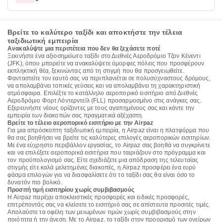
Βρείτε το καλύτερο ταξίδι και αποκτήστε την τέλεια
ταξιδιωτική εμπειρία
Ανακαλύψτε μια περιπέτεια που δεν θα ξεχάσετε ποτέ
Ξεκινήστε ένα αξιοσημείωτο ταξίδι στο Διεθνές Αεροδρόμιο Τζον Κένεντι
(JFK), όπου μπορείτε να ανακαλύψετε όμορφες πόλεις που προσφέρουν
εκπληκτική θέα, ξεκινώντας από τη στιγμή που θα προσγειωθείτε.
Φανταστείτε τον εαυτό σας να περιπλανιέται σε πολυσύχναστους δρόμους,
να απολαμβάνει τοπικές γεύσεις και να απολαμβάνει τη χαρακτηριστική
ατμόσφαιρα. Επιλέξτε το κατάλληλο αεροπορικό εισιτήριο από Διεθνές
Αεροδρόμιο Φορτ Λόντερντεϊλ (FLL) προσαρμοσμένο στις ανάγκες σας.
Εξερευνήστε νέους ορίζοντες με τους αγαπημένους σας και κάντε την
εμπειρία των διακοπών σας πραγματικά αξέχαστη.
Βρείτε το τέλειο αεροπορικό εισιτήριο με την Airpaz
Για μια απρόσκοπτη ταξιδιωτική εμπειρία, η Airpaz είναι η πλατφόρμα που
θα σας βοηθήσει να βρείτε τις καλύτερες επιλογές αεροπορικών εισιτηρίων.
Με ένα εύχρηστο περιβάλλον εργασίας, το Airpaz σας βοηθά να συγκρίνετε
και να επιλέξετε αεροπορικά εισιτήρια που ταιριάζουν στο πρόγραμμα και
τον προϋπολογισμό σας. Είτε σχεδιάζετε μια απόδραση της τελευταίας
στιγμής είτε καλά μελετημένες διακοπές, η Airpaz προσφέρει ένα ευρύ
φάσμα επιλογών για να διασφαλίσετε ότι το ταξίδι σας θα είναι όσο το
δυνατόν πιο βολικό.
Προσιτή τιμή εισιτηρίου χωρίς συμβιβασμούς
Η Airpaz παρέχει αποκλειστικές προσφορές και ειδικές προσφορές,
επιτρέποντάς σας να κλείσετε το εισιτήριό σας σε απίστευτα προσιτές τιμές.
Απολαύστε τα οφέλη των μειωμένων τιμών χωρίς συμβιβασμούς στην
ποιότητα ή την άνεση. Με το Airpaz, το ταξίδι στον προορισμό των ονείρων