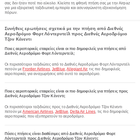
σας δεν ήταν ποτέ πιο εύκολο. Κλείστε τη φθηνή πτήση σας με την Airpaz
για μια εξαιρετική ταξιδιωτική εμπειρία και ασυναγώνιστη εξοικονόμηση
πόρων.
Συνήθεις ερωτήσεις σχετικά με την πτήση από Διεθνές
Αεροδρόμιο Φορτ Λόντερντεϊλ προς Διεθνές Αεροδρόμιο
Τζον Κένεντι
Ποιες αεροπορικές εταιρείες είναι οι πιο δημοφιλείς για πτήσεις από
Διεθνές Αεροδρόμιο Φορτ Λόντερντεϊλ;
Οι περισσότεροι ταξιδιώτες από το Διεθνές Αεροδρόμιο Φορτ Λόντερντεϊλ
πετούν με
Frontier Airlines
,
JetBlue
,
Allegiant Air
, τις πιο δημοφιλείς
αεροπορικές για αναχωρήσεις από αυτό το αεροδρόμιο.
Ποιες αεροπορικές εταιρείες είναι οι πιο δημοφιλείς για πτήσεις προς
Διεθνές Αεροδρόμιο Τζον Κένεντι;
Οι περισσότεροι ταξιδιώτες προς το Διεθνές Αεροδρόμιο Τζον Κένεντι
πετούν με
American Airlines
,
JetBlue
,
Delta Air Lines
, τις πιο δημοφιλείς
αεροπορικές που εξυπηρετούν το αεροδρόμιο.
Πόσες πτήσεις είναι διαθέσιμες από Διεθνές Αεροδρόμιο Φορτ
Λόντερντεϊλ προς Διεθνές Αεροδρόμιο Τζον Κένεντι;