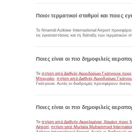
Ποιοι τερματικοί σταθμοί και ποιες ε
Το Nnamdi Azikiwe International Airport προσφέρει και πολλές ακόμη παροχές για να βελτιώσει την ταξιδιωτική σας εμπειρία. Μπορείτε να δείτε αναλυτικές πληροφορίες για
τις εγκαταστάσεις και τη διάταξη των τερματικών 
Ποιες είναι οι πιο δημοφιλείς αεροπ
Τα
πτήση από Διεθνές Αεροδρόμιο Γκάτγουικ προ
Μπαχρέιν
,
πτήση από Διεθνές Αεροδρόμιο Γκάτγο
Γκάτγουικ. Αυτές οι διαδρομές προσφέρουν άνετες σ
Ποιες είναι οι πιο δημοφιλείς αεροπο
Τα
πτήση από Διεθνής Αερολιμένας Χαμάντ προς Nna
Airport
,
πτήση από Murtala Muhammed International
Azikiwe International Airport. Αυτές οι διαδρομές 