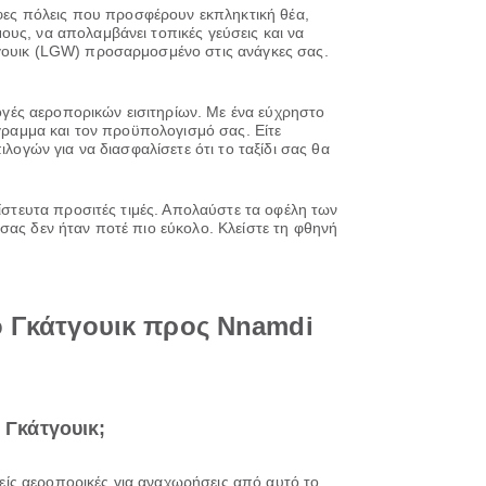
ρφες πόλεις που προσφέρουν εκπληκτική θέα,
υς, να απολαμβάνει τοπικές γεύσεις και να
τγουικ (LGW) προσαρμοσμένο στις ανάγκες σας.
λογές αεροπορικών εισιτηρίων. Με ένα εύχρηστο
όγραμμα και τον προϋπολογισμό σας. Είτε
λογών για να διασφαλίσετε ότι το ταξίδι σας θα
πίστευτα προσιτές τιμές. Απολαύστε τα οφέλη των
σας δεν ήταν ποτέ πιο εύκολο. Κλείστε τη φθηνή
ο Γκάτγουικ προς Nnamdi
 Γκάτγουικ;
ιλείς αεροπορικές για αναχωρήσεις από αυτό το