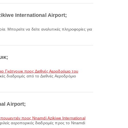
kiwe International Airport;
υικ;
ιο Γκάτγουικ προς Διεθνές Αεροδρόμιο του
ικές διαδρομές από το Διεθνές Αεροδρόμιο
al Airport;
ουμεντιέν προς Nnamdi Azikiwe International
οφιλείς αεροπορικές διαδρομές προς το Nnamdi