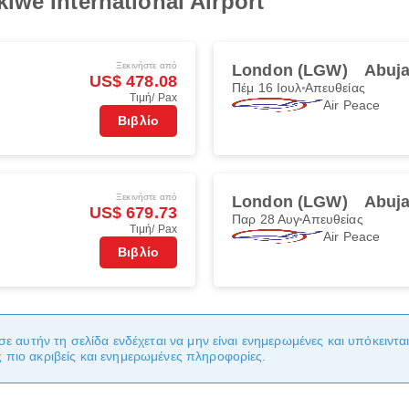
we International Airport
Ξεκινήστε από
London (LGW)
Abuja
US$ 478.08
Πέμ 16 Ιουλ
Απευθείας
Τιμή/ Pax
Air Peace
Βιβλίο
Ξεκινήστε από
London (LGW)
Abuja
US$ 679.73
Παρ 28 Αυγ
Απευθείας
Τιμή/ Pax
Air Peace
Βιβλίο
σε αυτήν τη σελίδα ενδέχεται να μην είναι ενημερωμένες και υπόκειντ
πιο ακριβείς και ενημερωμένες πληροφορίες.