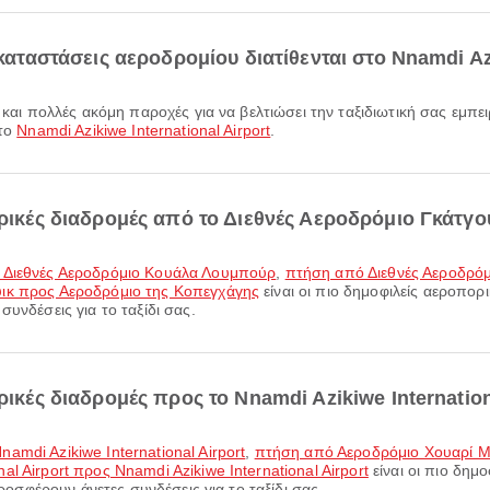
γκαταστάσεις αεροδρομίου διατίθενται στο Nnamdi Azi
στο
Nnamdi Azikiwe International Airport
.
ορικές διαδρομές από το Διεθνές Αεροδρόμιο Γκάτγο
ς Διεθνές Αεροδρόμιο Κουάλα Λουμπούρ
,
πτήση από Διεθνές Αεροδρόμ
υικ προς Αεροδρόμιο της Κοπεγχάγης
είναι οι πιο δημοφιλείς αεροπορ
υνδέσεις για το ταξίδι σας.
ρικές διαδρομές προς το Nnamdi Azikiwe Internation
mdi Azikiwe International Airport
,
πτήση από Αεροδρόμιο Χουαρί Μπ
 Airport προς Nnamdi Azikiwe International Airport
είναι οι πιο δημ
προσφέρουν άνετες συνδέσεις για το ταξίδι σας.