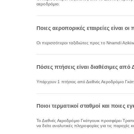
αεροδρόμιο.
Ποιες αεροπορικές εταιρείες είναι οι 
Οι περισσότεροι ταξιδιώτες προς το Nnamdi Azikiw
Πόσες πτήσεις είναι διαθέσιμες από 
Υπάρχουν 1 πτήσεις από Διεθνές Αεροδρόμιο Γκάτγ
Ποιοι τερματικοί σταθμοί και ποιες ε
Το Διεθνές Αεροδρόμιο Γκάτγουικ προσφέρει Τραπεζαρία, Ενοικίαση αυτοκινήτου, Τρένο και πολλές ακόμη παροχές για να βελτιώσει την ταξιδιωτική σας εμπειρία. Μπορείτε
να δείτε αναλυτικές πληροφορίες για τις παροχές κ