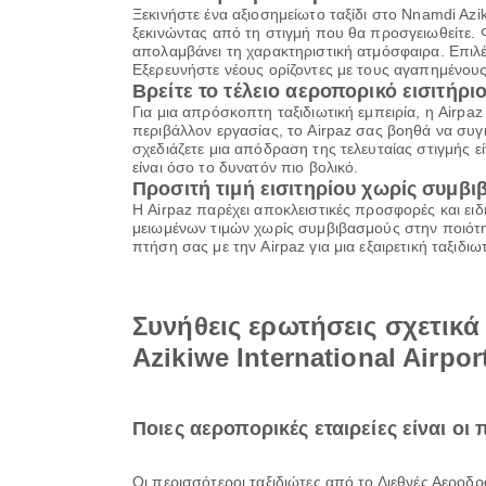
Ξεκινήστε ένα αξιοσημείωτο ταξίδι στο Nnamdi Azi
ξεκινώντας από τη στιγμή που θα προσγειωθείτε. 
απολαμβάνει τη χαρακτηριστική ατμόσφαιρα. Επιλ
Εξερευνήστε νέους ορίζοντες με τους αγαπημένους
Βρείτε το τέλειο αεροπορικό εισιτήριο
Για μια απρόσκοπτη ταξιδιωτική εμπειρία, η Airpa
περιβάλλον εργασίας, το Airpaz σας βοηθά να συγκ
σχεδιάζετε μια απόδραση της τελευταίας στιγμής εί
είναι όσο το δυνατόν πιο βολικό.
Προσιτή τιμή εισιτηρίου χωρίς συμβ
Η Airpaz παρέχει αποκλειστικές προσφορές και ειδ
μειωμένων τιμών χωρίς συμβιβασμούς στην ποιότητ
πτήση σας με την Airpaz για μια εξαιρετική ταξιδ
Συνήθεις ερωτήσεις σχετικ
Azikiwe International Airpor
Ποιες αεροπορικές εταιρείες είναι οι
Οι περισσότεροι ταξιδιώτες από το Διεθνές Αεροδ