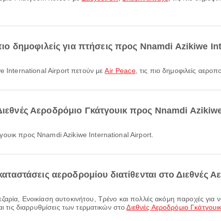
πιο δημοφιλείς για πτήσεις προς Nnamdi Azikiwe Int
e International Airport πετούν με
Air Peace
, τις πιο δημοφιλείς αερο
Διεθνές Αεροδρόμιο Γκάτγουικ προς Nnamdi Azikiwe I
ουικ προς Nnamdi Azikiwe International Airport.
γκαταστάσεις αεροδρομίου διατίθενται στο Διεθνές 
αι τις διαρρυθμίσεις των τερματικών στο
Διεθνές Αεροδρόμιο Γκάτγουι