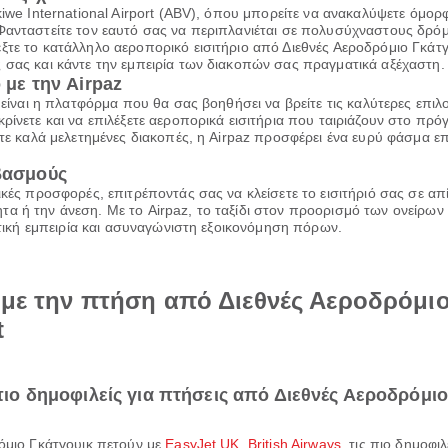
kiwe International Airport (ABV), όπου μπορείτε να ανακαλύψετε όμο
Φανταστείτε τον εαυτό σας να περιπλανιέται σε πολυσύχναστους δρόμο
έξτε το κατάλληλο αεροπορικό εισιτήριο από Διεθνές Αεροδρόμιο Γκά
 σας και κάντε την εμπειρία των διακοπών σας πραγματικά αξέχαστη.
 με την Airpaz
z είναι η πλατφόρμα που θα σας βοηθήσει να βρείτε τις καλύτερες επι
ρίνετε και να επιλέξετε αεροπορικά εισιτήρια που ταιριάζουν στο πρ
τε καλά μελετημένες διακοπές, η Airpaz προσφέρει ένα ευρύ φάσμα επι
ιβασμούς
ικές προσφορές, επιτρέποντάς σας να κλείσετε το εισιτήριό σας σε α
α ή την άνεση. Με το Airpaz, το ταξίδι στον προορισμό των ονείρων 
ιωτική εμπειρία και ασυναγώνιστη εξοικονόμηση πόρων.
ά με την πτήση από Διεθνές Αεροδρόμι
t
 πιο δημοφιλείς για πτήσεις από Διεθνές Αεροδρόμιο
ρόμιο Γκάτγουικ πετούν με
EasyJet UK
,
British Airways
, τις πιο δημοφ