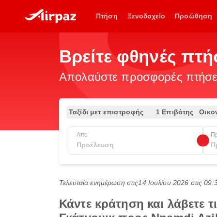
Πτήση
Ξενοδοχείο
Προώθηση
Βρείτε φθηνές πτ
Απολαύστε προσφορές πτήσεω
Ταξίδι μετ επιστροφής
1 Επιβάτης
Οικο
Από
Π
Τελευταία ενημέρωση στις
14 Ιουλίου 2026 στις 09
Κάντε κράτηση και λάβετε 