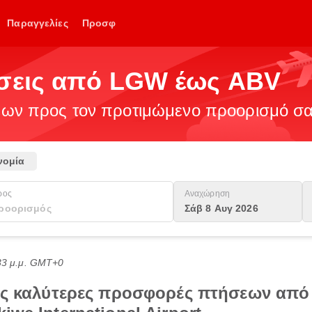
Παραγγελίες
Προσφ
ήσεις από LGW έως ABV
ν προς τον προτιμώμενο προορισμό σας
νομία
ρος
Αναχώρηση
Σάβ 8 Αυγ 2026
:33 μ.μ. GMT+0
τις καλύτερες προσφορές πτήσεων από