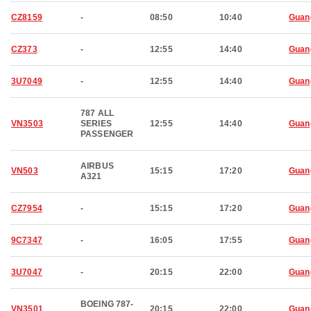
CZ8159
-
08:50
10:40
Guan
CZ373
-
12:55
14:40
Guan
3U7049
-
12:55
14:40
Guan
787 ALL
VN3503
SERIES
12:55
14:40
Guan
PASSENGER
AIRBUS
VN503
15:15
17:20
Guan
A321
CZ7954
-
15:15
17:20
Guan
9C7347
-
16:05
17:55
Guan
3U7047
-
20:15
22:00
Guan
BOEING 787-
VN3501
20:15
22:00
Guan