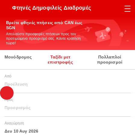
Φτηνές Δημοφιλείς Διαδρομές
Βρείτε φθηνές πτήσεις από CAN έως
SGN
Απολαύστε προσφορές πτήσεων προς τον
προτιμώμενο προορισμό σας. Κάντε κράτηση
τώρα!
Μονόδρομος
Ταξίδι μετ
Πολλαπλοί
επιστροφής
προορισμοί
Από
Προέλευση
Προς
Προορισμός
Αναχώρηση
Δευ 10 Αυγ 2026