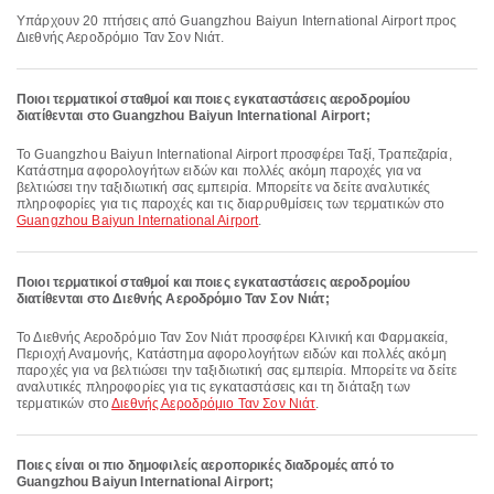
Υπάρχουν 20 πτήσεις από Guangzhou Baiyun International Airport προς
Διεθνής Αεροδρόμιο Ταν Σον Νιάτ.
Ποιοι τερματικοί σταθμοί και ποιες εγκαταστάσεις αεροδρομίου
διατίθενται στο Guangzhou Baiyun International Airport;
Το Guangzhou Baiyun International Airport προσφέρει Ταξί, Τραπεζαρία,
Κατάστημα αφορολογήτων ειδών και πολλές ακόμη παροχές για να
βελτιώσει την ταξιδιωτική σας εμπειρία. Μπορείτε να δείτε αναλυτικές
πληροφορίες για τις παροχές και τις διαρρυθμίσεις των τερματικών στο
Guangzhou Baiyun International Airport
.
Ποιοι τερματικοί σταθμοί και ποιες εγκαταστάσεις αεροδρομίου
διατίθενται στο Διεθνής Αεροδρόμιο Ταν Σον Νιάτ;
Το Διεθνής Αεροδρόμιο Ταν Σον Νιάτ προσφέρει Κλινική και Φαρμακεία,
Περιοχή Αναμονής, Κατάστημα αφορολογήτων ειδών και πολλές ακόμη
παροχές για να βελτιώσει την ταξιδιωτική σας εμπειρία. Μπορείτε να δείτε
αναλυτικές πληροφορίες για τις εγκαταστάσεις και τη διάταξη των
τερματικών στο
Διεθνής Αεροδρόμιο Ταν Σον Νιάτ
.
Ποιες είναι οι πιο δημοφιλείς αεροπορικές διαδρομές από το
Guangzhou Baiyun International Airport;