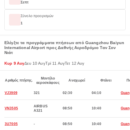
Σεπτ
Σύνολο προορισμών
1
Ελέγξτε τα προγράμματα πτήσεων από Guangzhou Baiyun
International Airport προς Διεθνής Αεροδρόμιο Ταν Σον
Νιάτ
Κυρ 9 Αυγ
Δευ 10 Αυγ
Τρί 11 Αυγ
Τετ 12 Αυγ
Μοντέλο
Αριθμός πτήσης.
Αναχωρεί
Φτάνει
Π
αεροσκάφους
VJ3909
321
02:30
04:10
Guan
AIRBUS
VN3505
08:50
10:40
Guan
A321
3U7005
-
08:50
10:40
Guan