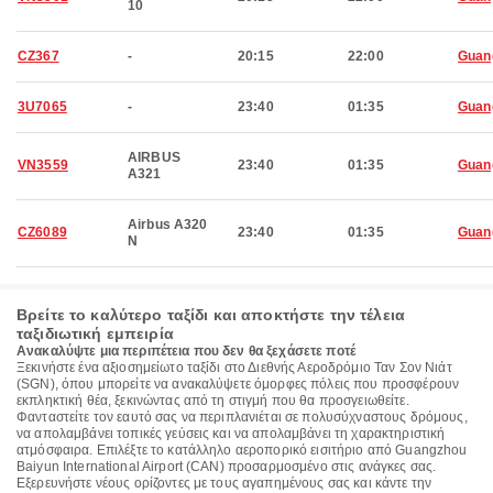
10
CZ367
-
20:15
22:00
Guan
3U7065
-
23:40
01:35
Guan
AIRBUS
VN3559
23:40
01:35
Guan
A321
Airbus A320
CZ6089
23:40
01:35
Guan
N
Βρείτε το καλύτερο ταξίδι και αποκτήστε την τέλεια
ταξιδιωτική εμπειρία
Ανακαλύψτε μια περιπέτεια που δεν θα ξεχάσετε ποτέ
Ξεκινήστε ένα αξιοσημείωτο ταξίδι στο Διεθνής Αεροδρόμιο Ταν Σον Νιάτ
(SGN), όπου μπορείτε να ανακαλύψετε όμορφες πόλεις που προσφέρουν
εκπληκτική θέα, ξεκινώντας από τη στιγμή που θα προσγειωθείτε.
Φανταστείτε τον εαυτό σας να περιπλανιέται σε πολυσύχναστους δρόμους,
να απολαμβάνει τοπικές γεύσεις και να απολαμβάνει τη χαρακτηριστική
ατμόσφαιρα. Επιλέξτε το κατάλληλο αεροπορικό εισιτήριο από Guangzhou
Baiyun International Airport (CAN) προσαρμοσμένο στις ανάγκες σας.
Εξερευνήστε νέους ορίζοντες με τους αγαπημένους σας και κάντε την