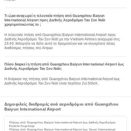
Τι ώρα αναχωρεί η τελευταία πτήση από Guangzhou Baiyun
International Airport προς Διεθνής Αεροδρόμιο Ταν Σον Νιάτ
χρησιμοποιώντας το ;
Η τελευταία πτήση από Guangzhou Baiyun International Airport προς
Διεθνής Αεροδρόμιο Ταν Σον Νιάτ με την Vietnam Airlines αναχωρεί στις
23:40. Μπορείτε να δείτε αυτό το δρομολόγιο και να συγκρίνετε άλλες
διαθέσιμες πτήσεις στο Airpaz.
Πόσο διαρκεί η πτήση από Guangzhou Baiyun International Airport έως
Διεθνής Αεροδρόμιο Ταν Σον Νιάτ;
Η διάρκεια της πτήσης από Guangzhou Baiyun International Airport έως
Διεθνής Αεροδρόμιο Ταν Σον Νιάτ είναι περίπου 2ώ 50λεπ..
Δημοφιλείς διαδρομές ανά αεροδρόμιο από Guangzhou
Baiyun International Airport
Πτήσεις από Guangzhou Baiyun International Airport έως Διεθνές Αεροδρόμιο
Κουάλα Λουμπούρ
Πτήσεις από Guangzhou Baiyun International Airport έως Senai International