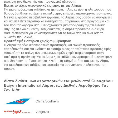
εμπειρία των διακοπών σας πραγματικά αξέχαστη.
Βρείτε το τέλειο αεροπορικό εισιτήριο με την Airpaz
Για μια απρόσκοπτη ταξιδιωτική εμπειρία, η Airpaz είναι η πλατφόρμα που
θα σας βοηθήσει να βρείτε τις καλύτερες επιλογές αεροπορικών εισιτηρίων.
Με ένα εύχρηστο περιβάλλον εργασίας, το Airpaz σας βοηθά να συγκρίνετε
και να επιλέξετε αεροπορικά εισιτήρια που ταιριάζουν στο πρόγραμμα και
τον προϋπολογισμό σας. Είτε σχεδιάζετε μια απόδραση της τελευταίας
στιγμής είτε καλά μελετημένες διακοπές, η Airpaz προσφέρει ένα ευρύ
φάσμα επιλογών για να διασφαλίσετε ότι το ταξίδι σας θα είναι όσο το
δυνατόν πιο βολικό.
Προσιτή τιμή εισιτηρίου χωρίς συμβιβασμούς
Η Airpaz παρέχει αποκλειστικές προσφορές και ειδικές προσφορές,
επιτρέποντάς σας να κλείσετε το εισιτήριό σας σε απίστευτα προσιτές τιμές.
Απολαύστε τα οφέλη των μειωμένων τιμών χωρίς συμβιβασμούς στην
ποιότητα ή την άνεση. Με το Airpaz, το ταξίδι στον προορισμό των ονείρων
σας δεν ήταν ποτέ πιο εύκολο. Κλείστε τη φθηνή πτήση σας με την Airpaz
για μια εξαιρετική ταξιδιωτική εμπειρία και ασυναγώνιστη εξοικονόμηση
πόρων.
Λίστα διαθέσιμων αεροπορικών εταιρειών από Guangzhou
Baiyun International Airport έως Διεθνής Αεροδρόμιο Ταν
Σον Νιάτ
China Southern
Vietjet Air