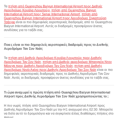
Τα
πτήση από Guangzhou Baiyun International Airport προς Διεθνές
Αεροδρόμιο Κουάλα Λουμπούρ
,
πτήση από Guangzhou Baiyun
International Airport προς Senai International Airport
,
πτήση από
Guangzhou Baiyun International Airport προς Αεροδρόμιο Σιγκαπούρη
Τσάνγκι
είναι οι πιο δημοφιλείς αεροπορικές διαδρομές από το Guangzhou
Baiyun International Airport. Αυτές οι διαδρομές προσφέρουν άνετες
συνδέσεις για το ταξίδι σας.
Ποιες είναι οι πιο δημοφιλείς αεροπορικές διαδρομές προς το Διεθνής
Αεροδρόμιο Ταν Σον Νιάτ;
Τα
πτήση από Διεθνές Αεροδρόμιο Κουάλα Λουμπούρ προς Διεθνής
Αεροδρόμιο Ταν Σον Νιάτ
,
πτήση από Διεθνές αεροδρόμιο Μπανγκόκ Ντον
Μέουγκ προς Διεθνής Αεροδρόμιο Ταν Σον Νιάτ
,
πτήση από Διεθνής
Αεροδρόμιο Νινόι Ακίνο προς Διεθνής Αεροδρόμιο Ταν Σον Νιάτ
είναι οι πιο
δημοφιλείς αεροπορικές διαδρομές προς το Διεθνής Αεροδρόμιο Ταν Σον
Νιάτ. Αυτές οι διαδρομές προσφέρουν άνετες συνδέσεις για το ταξίδι σας.
Τι ώρα αναχωρεί η πρώτη πτήση από Guangzhou Baiyun International
Airport προς Διεθνής Αεροδρόμιο Ταν Σον Νιάτ χρησιμοποιώντας το ;
Η πιο νωρίς πτήση από Guangzhou Baiyun International Airport προς
Διεθνής Αεροδρόμιο Ταν Σον Νιάτ με την H1 αναχωρεί στις 02:30. Μπορείτε
να δείτε αυτό το δρομολόγιο και να συγκρίνετε άλλες διαθέσιμες πτήσεις στο
Airpaz.