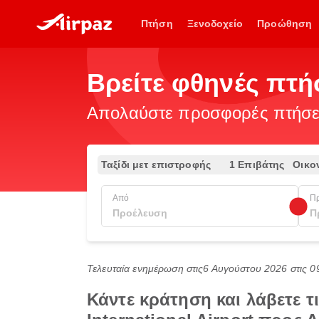
Πτήση
Ξενοδοχείο
Προώθηση
Βρείτε φθηνές πτ
Απολαύστε προσφορές πτήσεω
Ταξίδι μετ επιστροφής
1 Επιβάτης
Οικο
Από
Π
Τελευταία ενημέρωση στις
6 Αυγούστου 2026 στις 0
Κάντε κράτηση και λάβετε τ