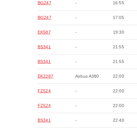
BG247
-
16:55
BG247
-
17:05
EK587
-
19:30
BS341
-
21:55
BS341
-
21:55
EK2287
Airbus A380
22:00
FZ524
-
22:00
FZ524
-
22:00
BS341
-
22:40