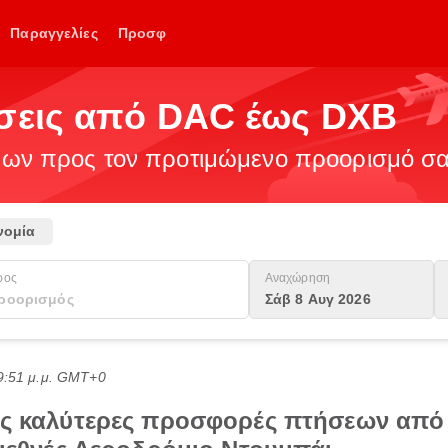
Παραγγελίες
Προσφ
ήσεις από DAC έως DXB
ν προς τον προτιμώμενο προορισμό σας
νομία
ρος
Αναχώρηση
Σάβ 8 Αυγ 2026
9:51 μ.μ. GMT+0
ις καλύτερες προσφορές πτήσεων από 