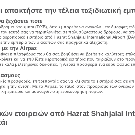
αι αποκτήστε την τέλεια ταξιδιωτική εμ
θα ξεχάσετε ποτέ
εροδρόμιο Ντουμπάι (DXB), όπου μπορείτε να ανακαλύψετε όμορφες π
 τον εαυτό σας να περιπλανιέται σε πολυσύχναστους δρόμους, να απο
 αεροπορικό εισιτήριο από Hazrat Shahjalal International Airport (
τε την εμπειρία των διακοπών σας πραγματικά αξέχαστη.
 με την Airpaz
z είναι η πλατφόρμα που θα σας βοηθήσει να βρείτε τις καλύτερες επι
ρίνετε και να επιλέξετε αεροπορικά εισιτήρια που ταιριάζουν στο πρ
τε καλά μελετημένες διακοπές, η Airpaz προσφέρει ένα ευρύ φάσμα επι
ιβασμούς
ικές προσφορές, επιτρέποντάς σας να κλείσετε το εισιτήριό σας σε α
α ή την άνεση. Με το Airpaz, το ταξίδι στον προορισμό των ονείρων 
ιωτική εμπειρία και ασυναγώνιστη εξοικονόμηση πόρων.
ών εταιρειών από Hazrat Shahjalal Inte
άι