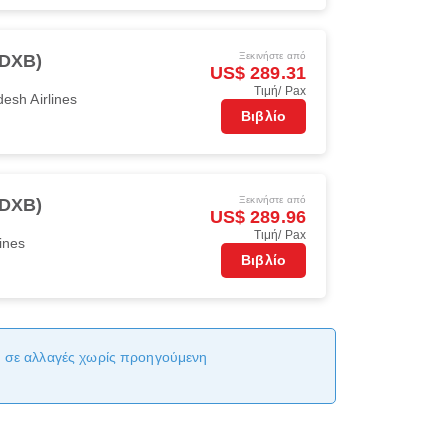
Ξεκινήστε από
(DXB)
US$ 289.31
Τιμή/ Pax
esh Airlines
Βιβλίο
Ξεκινήστε από
(DXB)
US$ 289.96
Τιμή/ Pax
ines
Βιβλίο
αι σε αλλαγές χωρίς προηγούμενη