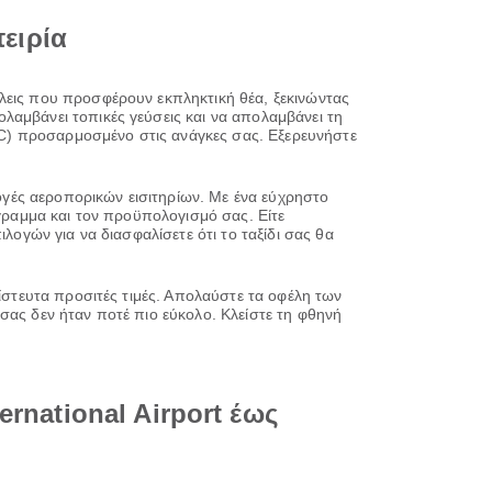
πειρία
όλεις που προσφέρουν εκπληκτική θέα, ξεκινώντας
λαμβάνει τοπικές γεύσεις και να απολαμβάνει τη
DAC) προσαρμοσμένο στις ανάγκες σας. Εξερευνήστε
λογές αεροπορικών εισιτηρίων. Με ένα εύχρηστο
όγραμμα και τον προϋπολογισμό σας. Είτε
λογών για να διασφαλίσετε ότι το ταξίδι σας θα
πίστευτα προσιτές τιμές. Απολαύστε τα οφέλη των
σας δεν ήταν ποτέ πιο εύκολο. Κλείστε τη φθηνή
rnational Airport έως