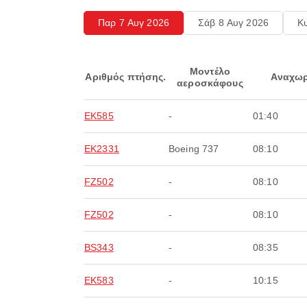
Παρ 7 Αυγ 2026
Σάβ 8 Αυγ 2026
Κ
Μοντέλο
Αριθμός πτήσης.
Αναχωρ
αεροσκάφους
EK585
-
01:40
EK2331
Boeing 737
08:10
FZ502
-
08:10
FZ502
-
08:10
BS343
-
08:35
EK583
-
10:15