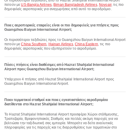
Οι περισσότεροι ταξιδιώτες από το Hazrat Shahjalal International Airport
πετούν με
US-Bangla Airlines
,
Biman Bangladesh Airlines
,
Novoair
, τις πιο
δημοφιλείς αεροπορικές για αναχωρήσεις από αυτό το αεροδρόμιο.
Ποιες αεροπορικές εταιρείες είναι οι πιο δημοφιλείς για πτήσεις προς
Guangzhou Baiyun International Airport;
Οι περισσότεροι ταξιδιώτες προς το Guangzhou Baiyun International Airport
πετούν με
China Southern
,
Hainan Airlines
,
China Eastern
, τις πιο
δημοφιλείς αεροπορικές που εξυπηρετούν το αεροδρόμιο.
Πόσες πτήσεις είναι διαθέσιμες από Hazrat Shahjalal International
Airport προς Guangzhou Baiyun International Airport;
Υπάρχουν 4 πτήσεις από Hazrat Shahjalal International Airport προς
Guangzhou Baiyun International Airport.
Ποιοι τερματικοί σταθμοί και ποιες εγκαταστάσεις αεροδρομίου
διατίθενται στο Hazrat Shahjalal International Airport;
Το Hazrat Shahjalal International Airport προσφέρει Χώροι στάθμευσης,
Τραπεζαρία, Βρεφονηπιακός Σταθμός και πολλές ακόμη παροχές για να
βελτιώσει την ταξιδιωτική σας εμπειρία. Μπορείτε να δείτε αναλυτικές
πληροφορίες για τις παροχές και τις διαρρυθμίσεις των τερματικών στο