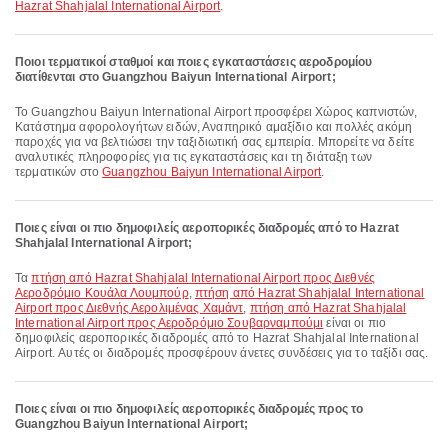
Hazrat Shahjalal International Airport
.
Ποιοι τερματικοί σταθμοί και ποιες εγκαταστάσεις αεροδρομίου
διατίθενται στο Guangzhou Baiyun International Airport;
Το Guangzhou Baiyun International Airport προσφέρει Χώρος καπνιστών,
Κατάστημα αφορολογήτων ειδών, Αναπηρικό αμαξίδιο και πολλές ακόμη
παροχές για να βελτιώσει την ταξιδιωτική σας εμπειρία. Μπορείτε να δείτε
αναλυτικές πληροφορίες για τις εγκαταστάσεις και τη διάταξη των
τερματικών στο
Guangzhou Baiyun International Airport
.
Ποιες είναι οι πιο δημοφιλείς αεροπορικές διαδρομές από το Hazrat
Shahjalal International Airport;
Τα
πτήση από Hazrat Shahjalal International Airport προς Διεθνές
Αεροδρόμιο Κουάλα Λουμπούρ
,
πτήση από Hazrat Shahjalal International
Airport προς Διεθνής Αερολιμένας Χαμάντ
,
πτήση από Hazrat Shahjalal
International Airport προς Αεροδρόμιο Σουβαρναμπούμι
είναι οι πιο
δημοφιλείς αεροπορικές διαδρομές από το Hazrat Shahjalal International
Airport. Αυτές οι διαδρομές προσφέρουν άνετες συνδέσεις για το ταξίδι σας.
Ποιες είναι οι πιο δημοφιλείς αεροπορικές διαδρομές προς το
Guangzhou Baiyun International Airport;