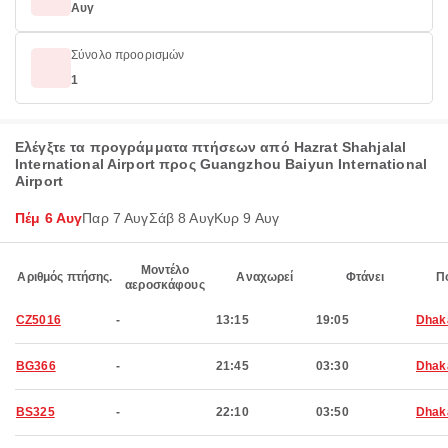
Αυγ
Σύνολο προορισμών
1
Ελέγξτε τα προγράμματα πτήσεων από Hazrat Shahjalal
International Airport προς Guangzhou Baiyun International
Airport
Πέμ 6 Αυγ
Παρ 7 Αυγ
Σάβ 8 Αυγ
Κυρ 9 Αυγ
Μοντέλο
Αριθμός πτήσης.
Αναχωρεί
Φτάνει
Π
αεροσκάφους
CZ5016
-
13:15
19:05
Dhak
BG366
-
21:45
03:30
Dhak
BS325
-
22:10
03:50
Dhak