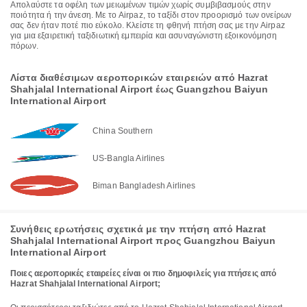
Απολαύστε τα οφέλη των μειωμένων τιμών χωρίς συμβιβασμούς στην
ποιότητα ή την άνεση. Με το Airpaz, το ταξίδι στον προορισμό των ονείρων
σας δεν ήταν ποτέ πιο εύκολο. Κλείστε τη φθηνή πτήση σας με την Airpaz
για μια εξαιρετική ταξιδιωτική εμπειρία και ασυναγώνιστη εξοικονόμηση
πόρων.
Λίστα διαθέσιμων αεροπορικών εταιρειών από Hazrat
Shahjalal International Airport έως Guangzhou Baiyun
International Airport
China Southern
US-Bangla Airlines
Biman Bangladesh Airlines
Συνήθεις ερωτήσεις σχετικά με την πτήση από Hazrat
Shahjalal International Airport προς Guangzhou Baiyun
International Airport
Ποιες αεροπορικές εταιρείες είναι οι πιο δημοφιλείς για πτήσεις από
Hazrat Shahjalal International Airport;