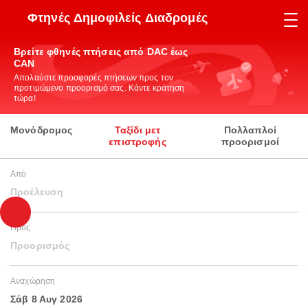
Φτηνές Δημοφιλείς Διαδρομές
Βρείτε φθηνές πτήσεις από DAC έως
CAN
Απολαύστε προσφορές πτήσεων προς τον
προτιμώμενο προορισμό σας. Κάντε κράτηση
τώρα!
Μονόδρομος
Ταξίδι μετ
Πολλαπλοί
επιστροφής
προορισμοί
Από
Προέλευση
Προς
Προορισμός
Αναχώρηση
Σάβ 8 Αυγ 2026