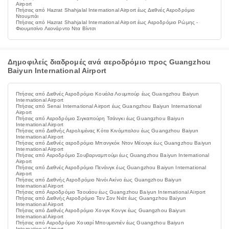
Airport
Πτήσεις από Hazrat Shahjalal International Airport έως Διεθνές Αεροδρόμιο
Ντουμπάι
Πτήσεις από Hazrat Shahjalal International Airport έως Αεροδρόμιο Ρώμης -
Φιουμιτσίνο Λεονάρντο Ντα Βίντσι
Δημοφιλείς διαδρομές ανά αεροδρόμιο προς Guangzhou
Baiyun International Airport
Πτήσεις από Διεθνές Αεροδρόμιο Κουάλα Λουμπούρ έως Guangzhou Baiyun
International Airport
Πτήσεις από Senai International Airport έως Guangzhou Baiyun International
Airport
Πτήσεις από Αεροδρόμιο Σιγκαπούρη Τσάνγκι έως Guangzhou Baiyun
International Airport
Πτήσεις από Διεθνής Αερολιμένας Κότα Κινάμπαλου έως Guangzhou Baiyun
International Airport
Πτήσεις από Διεθνές αεροδρόμιο Μπανγκόκ Ντον Μέουγκ έως Guangzhou Baiyun
International Airport
Πτήσεις από Αεροδρόμιο Σουβαρναμπούμι έως Guangzhou Baiyun International
Airport
Πτήσεις από Διεθνές Αεροδρόμιο Πενάνγκ έως Guangzhou Baiyun International
Airport
Πτήσεις από Διεθνής Αεροδρόμιο Νινόι Ακίνο έως Guangzhou Baiyun
International Airport
Πτήσεις από Αεροδρόμιο Ταουάου έως Guangzhou Baiyun International Airport
Πτήσεις από Διεθνής Αεροδρόμιο Ταν Σον Νιάτ έως Guangzhou Baiyun
International Airport
Πτήσεις από Διεθνές Αεροδρόμιο Χονγκ Κονγκ έως Guangzhou Baiyun
International Airport
Πτήσεις από Αεροδρόμιο Χουαρί Μπουμεντιέν έως Guangzhou Baiyun
International Airport