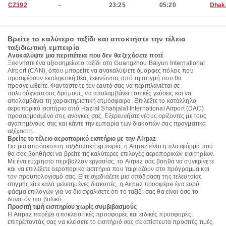
CZ392
-
23:25
05:20
Dhak
Βρείτε το καλύτερο ταξίδι και αποκτήστε την τέλεια
ταξιδιωτική εμπειρία
Ανακαλύψτε μια περιπέτεια που δεν θα ξεχάσετε ποτέ
Ξεκινήστε ένα αξιοσημείωτο ταξίδι στο Guangzhou Baiyun International
Airport (CAN), όπου μπορείτε να ανακαλύψετε όμορφες πόλεις που
προσφέρουν εκπληκτική θέα, ξεκινώντας από τη στιγμή που θα
προσγειωθείτε. Φανταστείτε τον εαυτό σας να περιπλανιέται σε
πολυσύχναστους δρόμους, να απολαμβάνει τοπικές γεύσεις και να
απολαμβάνει τη χαρακτηριστική ατμόσφαιρα. Επιλέξτε το κατάλληλο
αεροπορικό εισιτήριο από Hazrat Shahjalal International Airport (DAC)
προσαρμοσμένο στις ανάγκες σας. Εξερευνήστε νέους ορίζοντες με τους
αγαπημένους σας και κάντε την εμπειρία των διακοπών σας πραγματικά
αξέχαστη.
Βρείτε το τέλειο αεροπορικό εισιτήριο με την Airpaz
Για μια απρόσκοπτη ταξιδιωτική εμπειρία, η Airpaz είναι η πλατφόρμα που
θα σας βοηθήσει να βρείτε τις καλύτερες επιλογές αεροπορικών εισιτηρίων.
Με ένα εύχρηστο περιβάλλον εργασίας, το Airpaz σας βοηθά να συγκρίνετε
και να επιλέξετε αεροπορικά εισιτήρια που ταιριάζουν στο πρόγραμμα και
τον προϋπολογισμό σας. Είτε σχεδιάζετε μια απόδραση της τελευταίας
στιγμής είτε καλά μελετημένες διακοπές, η Airpaz προσφέρει ένα ευρύ
φάσμα επιλογών για να διασφαλίσετε ότι το ταξίδι σας θα είναι όσο το
δυνατόν πιο βολικό.
Προσιτή τιμή εισιτηρίου χωρίς συμβιβασμούς
Η Airpaz παρέχει αποκλειστικές προσφορές και ειδικές προσφορές,
επιτρέποντάς σας να κλείσετε το εισιτήριό σας σε απίστευτα προσιτές τιμές.