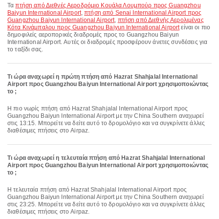
Τα
πτήση από Διεθνές Αεροδρόμιο Κουάλα Λουμπούρ προς Guangzhou
Baiyun International Airport
,
πτήση από Senai International Airport προς
Guangzhou Baiyun International Airport
,
πτήση από Διεθνής Αερολιμένας
Κότα Κινάμπαλου προς Guangzhou Baiyun International Airport
είναι οι πιο
δημοφιλείς αεροπορικές διαδρομές προς το Guangzhou Baiyun
International Airport. Αυτές οι διαδρομές προσφέρουν άνετες συνδέσεις για
το ταξίδι σας.
Τι ώρα αναχωρεί η πρώτη πτήση από Hazrat Shahjalal International
Airport προς Guangzhou Baiyun International Airport χρησιμοποιώντας
το ;
Η πιο νωρίς πτήση από Hazrat Shahjalal International Airport προς
Guangzhou Baiyun International Airport με την China Southern αναχωρεί
στις 13:15. Μπορείτε να δείτε αυτό το δρομολόγιο και να συγκρίνετε άλλες
διαθέσιμες πτήσεις στο Airpaz.
Τι ώρα αναχωρεί η τελευταία πτήση από Hazrat Shahjalal International
Airport προς Guangzhou Baiyun International Airport χρησιμοποιώντας
το ;
Η τελευταία πτήση από Hazrat Shahjalal International Airport προς
Guangzhou Baiyun International Airport με την China Southern αναχωρεί
στις 23:25. Μπορείτε να δείτε αυτό το δρομολόγιο και να συγκρίνετε άλλες
διαθέσιμες πτήσεις στο Airpaz.