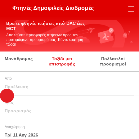
Φτηνές Δημοφιλείς Διαδρομές
Βρείτε φθηνές πτήσεις από DAC έως
MCT
Απολαύστε προσφορές πτήσεων προς τον
προτιμώμενο προορισμό σας. Κάντε κράτηση
τώρα!
Μονόδρομος
Ταξίδι μετ
Πολλαπλοί
επιστροφής
προορισμοί
Από
Προέλευση
Προς
Προορισμός
Αναχώρηση
Τρί 11 Αυγ 2026