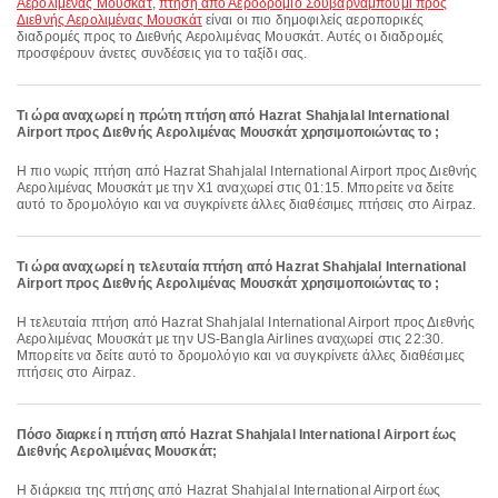
Αερολιμένας Μουσκάτ
,
πτήση από Αεροδρόμιο Σουβαρναμπούμι προς
Διεθνής Αερολιμένας Μουσκάτ
είναι οι πιο δημοφιλείς αεροπορικές
διαδρομές προς το Διεθνής Αερολιμένας Μουσκάτ. Αυτές οι διαδρομές
προσφέρουν άνετες συνδέσεις για το ταξίδι σας.
Τι ώρα αναχωρεί η πρώτη πτήση από Hazrat Shahjalal International
Airport προς Διεθνής Αερολιμένας Μουσκάτ χρησιμοποιώντας το ;
Η πιο νωρίς πτήση από Hazrat Shahjalal International Airport προς Διεθνής
Αερολιμένας Μουσκάτ με την X1 αναχωρεί στις 01:15. Μπορείτε να δείτε
αυτό το δρομολόγιο και να συγκρίνετε άλλες διαθέσιμες πτήσεις στο Airpaz.
Τι ώρα αναχωρεί η τελευταία πτήση από Hazrat Shahjalal International
Airport προς Διεθνής Αερολιμένας Μουσκάτ χρησιμοποιώντας το ;
Η τελευταία πτήση από Hazrat Shahjalal International Airport προς Διεθνής
Αερολιμένας Μουσκάτ με την US-Bangla Airlines αναχωρεί στις 22:30.
Μπορείτε να δείτε αυτό το δρομολόγιο και να συγκρίνετε άλλες διαθέσιμες
πτήσεις στο Airpaz.
Πόσο διαρκεί η πτήση από Hazrat Shahjalal International Airport έως
Διεθνής Αερολιμένας Μουσκάτ;
Η διάρκεια της πτήσης από Hazrat Shahjalal International Airport έως