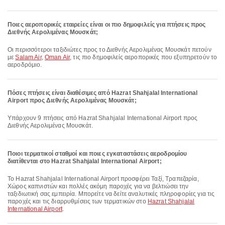
Ποιες αεροπορικές εταιρείες είναι οι πιο δημοφιλείς για πτήσεις προς
Διεθνής Αερολιμένας Μουσκάτ;
Οι περισσότεροι ταξιδιώτες προς το Διεθνής Αερολιμένας Μουσκάτ πετούν
με
Salam Air
,
Oman Air
, τις πιο δημοφιλείς αεροπορικές που εξυπηρετούν το
αεροδρόμιο.
Πόσες πτήσεις είναι διαθέσιμες από Hazrat Shahjalal International
Airport προς Διεθνής Αερολιμένας Μουσκάτ;
Υπάρχουν 9 πτήσεις από Hazrat Shahjalal International Airport προς
Διεθνής Αερολιμένας Μουσκάτ.
Ποιοι τερματικοί σταθμοί και ποιες εγκαταστάσεις αεροδρομίου
διατίθενται στο Hazrat Shahjalal International Airport;
Το Hazrat Shahjalal International Airport προσφέρει Ταξί, Τραπεζαρία,
Χώρος καπνιστών και πολλές ακόμη παροχές για να βελτιώσει την
ταξιδιωτική σας εμπειρία. Μπορείτε να δείτε αναλυτικές πληροφορίες για τις
παροχές και τις διαρρυθμίσεις των τερματικών στο
Hazrat Shahjalal
International Airport
.