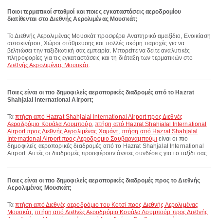
Ποιοι τερματικοί σταθμοί και ποιες εγκαταστάσεις αεροδρομίου
διατίθενται στο Διεθνής Αερολιμένας Μουσκάτ;
Το Διεθνής Αερολιμένας Μουσκάτ προσφέρει Αναπηρικό αμαξίδιο, Ενοικίαση
αυτοκινήτου, Χώροι στάθμευσης και πολλές ακόμη παροχές για να
βελτιώσει την ταξιδιωτική σας εμπειρία. Μπορείτε να δείτε αναλυτικές
πληροφορίες για τις εγκαταστάσεις και τη διάταξη των τερματικών στο
Διεθνής Αερολιμένας Μουσκάτ
.
Ποιες είναι οι πιο δημοφιλείς αεροπορικές διαδρομές από το Hazrat
Shahjalal International Airport;
Τα
πτήση από Hazrat Shahjalal International Airport προς Διεθνές
Αεροδρόμιο Κουάλα Λουμπούρ
,
πτήση από Hazrat Shahjalal International
Airport προς Διεθνής Αερολιμένας Χαμάντ
,
πτήση από Hazrat Shahjalal
International Airport προς Αεροδρόμιο Σουβαρναμπούμι
είναι οι πιο
δημοφιλείς αεροπορικές διαδρομές από το Hazrat Shahjalal International
Airport. Αυτές οι διαδρομές προσφέρουν άνετες συνδέσεις για το ταξίδι σας.
Ποιες είναι οι πιο δημοφιλείς αεροπορικές διαδρομές προς το Διεθνής
Αερολιμένας Μουσκάτ;
Τα
πτήση από Διεθνές αεροδρόμιο του Κοτσί προς Διεθνής Αερολιμένας
Μουσκάτ
,
πτήση από Διεθνές Αεροδρόμιο Κουάλα Λουμπούρ προς Διεθνής