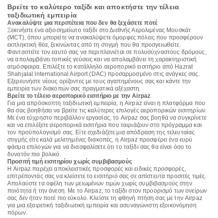
Βρείτε το καλύτερο ταξίδι και αποκτήστε την τέλεια
ταξιδιωτική εμπειρία
Ανακαλύψτε μια περιπέτεια που δεν θα ξεχάσετε ποτέ
Ξεκινήστε ένα αξιοσημείωτο ταξίδι στο Διεθνής Αερολιμένας Μουσκάτ
(MCT), όπου μπορείτε να ανακαλύψετε όμορφες πόλεις που προσφέρουν
εκπληκτική θέα, ξεκινώντας από τη στιγμή που θα προσγειωθείτε.
Φανταστείτε τον εαυτό σας να περιπλανιέται σε πολυσύχναστους δρόμους,
να απολαμβάνει τοπικές γεύσεις και να απολαμβάνει τη χαρακτηριστική
ατμόσφαιρα. Επιλέξτε το κατάλληλο αεροπορικό εισιτήριο από Hazrat
Shahjalal International Airport (DAC) προσαρμοσμένο στις ανάγκες σας.
Εξερευνήστε νέους ορίζοντες με τους αγαπημένους σας και κάντε την
εμπειρία των διακοπών σας πραγματικά αξέχαστη.
Βρείτε το τέλειο αεροπορικό εισιτήριο με την Airpaz
Για μια απρόσκοπτη ταξιδιωτική εμπειρία, η Airpaz είναι η πλατφόρμα που
θα σας βοηθήσει να βρείτε τις καλύτερες επιλογές αεροπορικών εισιτηρίων.
Με ένα εύχρηστο περιβάλλον εργασίας, το Airpaz σας βοηθά να συγκρίνετε
και να επιλέξετε αεροπορικά εισιτήρια που ταιριάζουν στο πρόγραμμα και
τον προϋπολογισμό σας. Είτε σχεδιάζετε μια απόδραση της τελευταίας
στιγμής είτε καλά μελετημένες διακοπές, η Airpaz προσφέρει ένα ευρύ
φάσμα επιλογών για να διασφαλίσετε ότι το ταξίδι σας θα είναι όσο το
δυνατόν πιο βολικό.
Προσιτή τιμή εισιτηρίου χωρίς συμβιβασμούς
Η Airpaz παρέχει αποκλειστικές προσφορές και ειδικές προσφορές,
επιτρέποντάς σας να κλείσετε το εισιτήριό σας σε απίστευτα προσιτές τιμές.
Απολαύστε τα οφέλη των μειωμένων τιμών χωρίς συμβιβασμούς στην
ποιότητα ή την άνεση. Με το Airpaz, το ταξίδι στον προορισμό των ονείρων
σας δεν ήταν ποτέ πιο εύκολο. Κλείστε τη φθηνή πτήση σας με την Airpaz
για μια εξαιρετική ταξιδιωτική εμπειρία και ασυναγώνιστη εξοικονόμηση
πόρων.