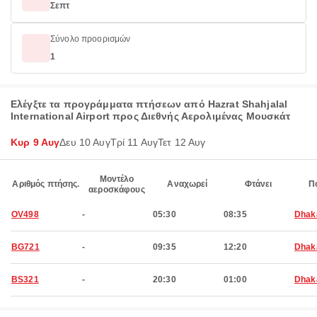
Σεπτ
Σύνολο προορισμών
1
Ελέγξτε τα προγράμματα πτήσεων από Hazrat Shahjalal
International Airport προς Διεθνής Αερολιμένας Μουσκάτ
Κυρ 9 Αυγ
Δευ 10 Αυγ
Τρί 11 Αυγ
Τετ 12 Αυγ
Μοντέλο
Αριθμός πτήσης.
Αναχωρεί
Φτάνει
Π
αεροσκάφους
OV498
-
05:30
08:35
Dhak
BG721
-
09:35
12:20
Dhak
BS321
-
20:30
01:00
Dhak