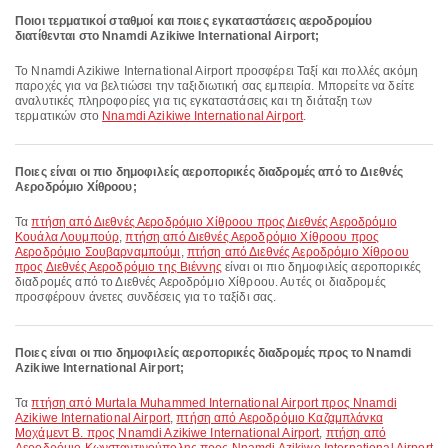
Ποιοι τερματικοί σταθμοί και ποιες εγκαταστάσεις αεροδρομίου
διατίθενται στο Nnamdi Azikiwe International Airport;
Το Nnamdi Azikiwe International Airport προσφέρει Ταξί και πολλές ακόμη
παροχές για να βελτιώσει την ταξιδιωτική σας εμπειρία. Μπορείτε να δείτε
αναλυτικές πληροφορίες για τις εγκαταστάσεις και τη διάταξη των
τερματικών στο
Nnamdi Azikiwe International Airport
.
Ποιες είναι οι πιο δημοφιλείς αεροπορικές διαδρομές από το Διεθνές
Αεροδρόμιο Χίθροου;
Τα
πτήση από Διεθνές Αεροδρόμιο Χίθροου προς Διεθνές Αεροδρόμιο
Κουάλα Λουμπούρ
,
πτήση από Διεθνές Αεροδρόμιο Χίθροου προς
Αεροδρόμιο Σουβαρναμπούμι
,
πτήση από Διεθνές Αεροδρόμιο Χίθροου
προς Διεθνές Αεροδρόμιο της Βιέννης
είναι οι πιο δημοφιλείς αεροπορικές
διαδρομές από το Διεθνές Αεροδρόμιο Χίθροου. Αυτές οι διαδρομές
προσφέρουν άνετες συνδέσεις για το ταξίδι σας.
Ποιες είναι οι πιο δημοφιλείς αεροπορικές διαδρομές προς το Nnamdi
Azikiwe International Airport;
Τα
πτήση από Murtala Muhammed International Airport προς Nnamdi
Azikiwe International Airport
,
πτήση από Αεροδρόμιο Καζαμπλάνκα
Μοχάμεντ Β. προς Nnamdi Azikiwe International Airport
,
πτήση από