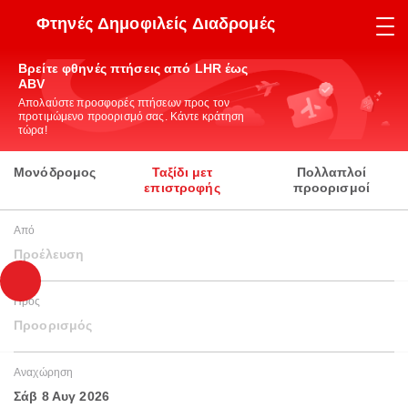
Φτηνές Δημοφιλείς Διαδρομές
Βρείτε φθηνές πτήσεις από LHR έως
ABV
Απολαύστε προσφορές πτήσεων προς τον
προτιμώμενο προορισμό σας. Κάντε κράτηση
τώρα!
Μονόδρομος
Ταξίδι μετ
Πολλαπλοί
επιστροφής
προορισμοί
Από
Προέλευση
Προς
Προορισμός
Αναχώρηση
Σάβ 8 Αυγ 2026