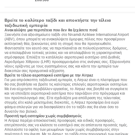
200/300
Βρείτε το καλύτερο ταξίδι και αποκτήστε την τέλεια
ταξιδιωτική εμπειρία
Ανακαλύψτε μια περιπέτεια που δεν θα ξεχάσετε ποτέ
Ξεκινήστε ένα αξιοσημείωτο ταξίδι στο Nnamdi Azikiwe International Airport
(ABV), όπου μπορείτε να ανακαλύψετε όμορφες πόλεις που προσφέρουν
εκπληκτική θέα, ξεκινώντας από τη στιγμή που θα προσγειωθείτε.
Φανταστείτε τον εαυτό σας να περιπλανιέται σε πολυσύχναστους δρόμους,
να απολαμβάνει τοπικές γεύσεις και να απολαμβάνει τη χαρακτηριστική
ατμόσφαιρα. Επιλέξτε το κατάλληλο αεροπορικό εισιτήριο από Διεθνές
Αεροδρόμιο Χίθροου (LHR) προσαρμοσμένο στις ανάγκες σας. Εξερευνήστε
νέους ορίζοντες με τους αγαπημένους σας και κάντε την εμπειρία των
διακοπών σας πραγματικά αξέχαστη.
Βρείτε το τέλειο αεροπορικό εισιτήριο με την Airpaz
Για μια απρόσκοπτη ταξιδιωτική εμπειρία, η Airpaz είναι η πλατφόρμα που
θα σας βοηθήσει να βρείτε τις καλύτερες επιλογές αεροπορικών εισιτηρίων.
Με ένα εύχρηστο περιβάλλον εργασίας, το Airpaz σας βοηθά να συγκρίνετε
και να επιλέξετε αεροπορικά εισιτήρια που ταιριάζουν στο πρόγραμμα και
τον προϋπολογισμό σας. Είτε σχεδιάζετε μια απόδραση της τελευταίας
στιγμής είτε καλά μελετημένες διακοπές, η Airpaz προσφέρει ένα ευρύ
φάσμα επιλογών για να διασφαλίσετε ότι το ταξίδι σας θα είναι όσο το
δυνατόν πιο βολικό.
Προσιτή τιμή εισιτηρίου χωρίς συμβιβασμούς
Η Airpaz παρέχει αποκλειστικές προσφορές και ειδικές προσφορές,
επιτρέποντάς σας να κλείσετε το εισιτήριό σας σε απίστευτα προσιτές τιμές.
Απολαύστε τα οφέλη των μειωμένων τιμών χωρίς συμβιβασμούς στην
ποιότητα ή την άνεση. Με το Airpaz, το ταξίδι στον προορισμό των ονείρων