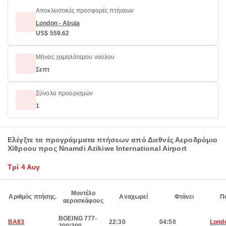
Αποκλειστικές προσφορές πτήσεων
London - Abuja
US$ 559.62
Μήνας χαμηλότερου ναύλου
Σεπτ
Σύνολο προορισμών
1
Ελέγξτε τα προγράμματα πτήσεων από Διεθνές Αεροδρόμιο
Χίθροου προς Nnamdi Azikiwe International Airport
Τρί 4 Αυγ
Μοντέλο
Αριθμός πτήσης.
Αναχωρεί
Φτάνει
Π
αεροσκάφους
BOEING 777-
BA83
22:30
04:50
Lond