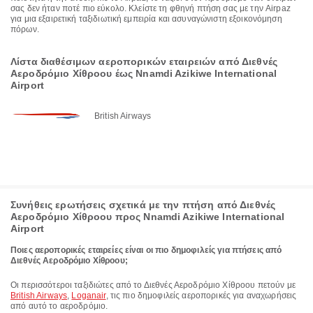
σας δεν ήταν ποτέ πιο εύκολο. Κλείστε τη φθηνή πτήση σας με την Airpaz
για μια εξαιρετική ταξιδιωτική εμπειρία και ασυναγώνιστη εξοικονόμηση
πόρων.
Λίστα διαθέσιμων αεροπορικών εταιρειών από Διεθνές
Αεροδρόμιο Χίθροου έως Nnamdi Azikiwe International
Airport
British Airways
Συνήθεις ερωτήσεις σχετικά με την πτήση από Διεθνές
Αεροδρόμιο Χίθροου προς Nnamdi Azikiwe International
Airport
Ποιες αεροπορικές εταιρείες είναι οι πιο δημοφιλείς για πτήσεις από
Διεθνές Αεροδρόμιο Χίθροου;
Οι περισσότεροι ταξιδιώτες από το Διεθνές Αεροδρόμιο Χίθροου πετούν με
British Airways
,
Loganair
, τις πιο δημοφιλείς αεροπορικές για αναχωρήσεις
από αυτό το αεροδρόμιο.