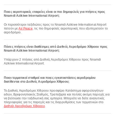
Ποιες αεροπορικές εταιρείες είναι οι πιο δημοφιλείς για πτήσεις προς
Nnamdi Azikiwe International Airport;
Οι περισσότεροι ταξιδιώτες προς το Nnamdi Azikiwe International Airport
πετούν με
Air Peace
, τις πιο δημοφιλείς αεροπορικές που εξυπηρετούν το
αεροδρόμιο.
Πόσες πτήσεις είναι διαθέσιμες από Διεθνές Αεροδρόμιο Χίθροου προς
Nnamdi Azikiwe International Airport;
Υπάρχουν 2 πτήσεις από Διεθνές Αεροδρόμιο Χίθροου προς Nnamdi
Azikiwe International Airport.
Ποιοι τερματικοί σταθμοί και ποιες εγκαταστάσεις αεροδρομίου
διατίθενται στο Διεθνές Αεροδρόμιο Χίθροου;
Το Διεθνές Αεροδρόμιο Χίθροου προσφέρει Κατάστημα αφορολογήτων
ειδών, Βρεφονηπιακός Σταθμός, Τραπεζαρία και πολλές ακόμη παροχές για
να βελτιώσει την ταξιδιωτική σας εμπειρία. Μπορείτε να δείτε αναλυτικές
πληροφορίες για τις παροχές και τις διαρρυθμίσεις των τερματικών στο
Διεθνές Αεροδρόμιο Χίθροου
.