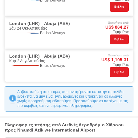
British Airways
Βιβλίο
London (LHR)
Abuja (ABV)
Ξεκινήστε από
US$ 864.27
Σάβ 24 Οκτ
Απευθείας
Τιμή/ Pax
British Airways
Βιβλίο
London (LHR)
Abuja (ABV)
Ξεκινήστε από
US$ 1,105.31
Κυρ 2 Αυγ
Απευθείας
Τιμή/ Pax
British Airways
Βιβλίο
Λάβετε υπόψη ότι οι τιμές που αναφέρονται σε αυτήν τη σελίδα
ενδέχεται να μην είναι ενημερωμένες και υπόκεινται σε αλλαγές
χωρίς προηγούμενη ειδοποίηση. Προσπαθούμε να παρέχουμε τις
πιο ακριβείς και ενημερωμένες πληροφορίες.
Πληροφορίες πτήσης από Διεθνές Αεροδρόμιο Χίθροου
προς Nnamdi Azikiwe International Airport