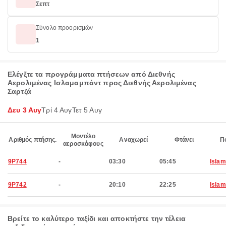
Σεπτ
Σύνολο προορισμών
1
Ελέγξτε τα προγράμματα πτήσεων από Διεθνής
Αερολιμένας Ισλαμαμπάντ προς Διεθνής Αερολιμένας
Σαρτζά
Δευ 3 Αυγ
Τρί 4 Αυγ
Τετ 5 Αυγ
Μοντέλο
Αριθμός πτήσης.
Αναχωρεί
Φτάνει
Π
αεροσκάφους
9P744
-
03:30
05:45
Isla
9P742
-
20:10
22:25
Isla
Βρείτε το καλύτερο ταξίδι και αποκτήστε την τέλεια