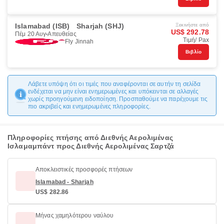
Islamabad (ISB)
Sharjah (SHJ)
Ξεκινήστε από
US$ 292.78
Πέμ 20 Αυγ
Απευθείας
Τιμή/ Pax
Fly Jinnah
Βιβλίο
Λάβετε υπόψη ότι οι τιμές που αναφέρονται σε αυτήν τη σελίδα
ενδέχεται να μην είναι ενημερωμένες και υπόκεινται σε αλλαγές
χωρίς προηγούμενη ειδοποίηση. Προσπαθούμε να παρέχουμε τις
πιο ακριβείς και ενημερωμένες πληροφορίες.
Πληροφορίες πτήσης από Διεθνής Αερολιμένας
Ισλαμαμπάντ προς Διεθνής Αερολιμένας Σαρτζά
Αποκλειστικές προσφορές πτήσεων
Islamabad - Sharjah
US$ 282.86
Μήνας χαμηλότερου ναύλου