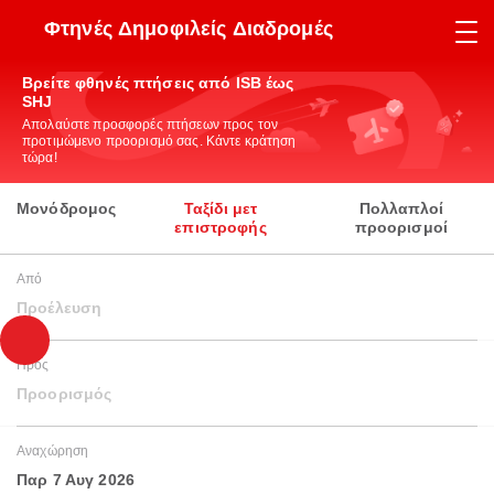
Φτηνές Δημοφιλείς Διαδρομές
Βρείτε φθηνές πτήσεις από ISB έως
SHJ
Απολαύστε προσφορές πτήσεων προς τον
προτιμώμενο προορισμό σας. Κάντε κράτηση
τώρα!
Μονόδρομος
Ταξίδι μετ
Πολλαπλοί
επιστροφής
προορισμοί
Από
Προέλευση
Προς
Προορισμός
Αναχώρηση
Παρ 7 Αυγ 2026