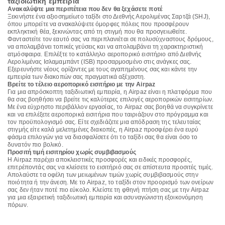
ταξιδιωτική εμπειρία
Ανακαλύψτε μια περιπέτεια που δεν θα ξεχάσετε ποτέ
Ξεκινήστε ένα αξιοσημείωτο ταξίδι στο Διεθνής Αερολιμένας Σαρτζά (SHJ),
όπου μπορείτε να ανακαλύψετε όμορφες πόλεις που προσφέρουν
εκπληκτική θέα, ξεκινώντας από τη στιγμή που θα προσγειωθείτε.
Φανταστείτε τον εαυτό σας να περιπλανιέται σε πολυσύχναστους δρόμους,
να απολαμβάνει τοπικές γεύσεις και να απολαμβάνει τη χαρακτηριστική
ατμόσφαιρα. Επιλέξτε το κατάλληλο αεροπορικό εισιτήριο από Διεθνής
Αερολιμένας Ισλαμαμπάντ (ISB) προσαρμοσμένο στις ανάγκες σας.
Εξερευνήστε νέους ορίζοντες με τους αγαπημένους σας και κάντε την
εμπειρία των διακοπών σας πραγματικά αξέχαστη.
Βρείτε το τέλειο αεροπορικό εισιτήριο με την Airpaz
Για μια απρόσκοπτη ταξιδιωτική εμπειρία, η Airpaz είναι η πλατφόρμα που
θα σας βοηθήσει να βρείτε τις καλύτερες επιλογές αεροπορικών εισιτηρίων.
Με ένα εύχρηστο περιβάλλον εργασίας, το Airpaz σας βοηθά να συγκρίνετε
και να επιλέξετε αεροπορικά εισιτήρια που ταιριάζουν στο πρόγραμμα και
τον προϋπολογισμό σας. Είτε σχεδιάζετε μια απόδραση της τελευταίας
στιγμής είτε καλά μελετημένες διακοπές, η Airpaz προσφέρει ένα ευρύ
φάσμα επιλογών για να διασφαλίσετε ότι το ταξίδι σας θα είναι όσο το
δυνατόν πιο βολικό.
Προσιτή τιμή εισιτηρίου χωρίς συμβιβασμούς
Η Airpaz παρέχει αποκλειστικές προσφορές και ειδικές προσφορές,
επιτρέποντάς σας να κλείσετε το εισιτήριό σας σε απίστευτα προσιτές τιμές.
Απολαύστε τα οφέλη των μειωμένων τιμών χωρίς συμβιβασμούς στην
ποιότητα ή την άνεση. Με το Airpaz, το ταξίδι στον προορισμό των ονείρων
σας δεν ήταν ποτέ πιο εύκολο. Κλείστε τη φθηνή πτήση σας με την Airpaz
για μια εξαιρετική ταξιδιωτική εμπειρία και ασυναγώνιστη εξοικονόμηση
πόρων.