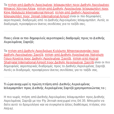
Τα
πτήση από Διεθνής Αερολιμένας Ισλαμαμπάντ προς Διεθνής Αερολιμένας
Μπακού Χέινταρ Αλίεφ
,
πτήση από Διεθνής Αερολιμένας Ισλαμαμπάντ προς
King Abdulaziz International Airport
,
πτήση από Διεθνής Αερολιμένας
Ισλαμαμπάντ προς Jinnah International Airport
είναι οι πιο δημοφιλείς
αεροπορικές διαδρομές από το Διεθνής Αερολιμένας Ισλαμαμπάντ. Αυτές οι
διαδρομές προσφέρουν άνετες συνδέσεις για το ταξίδι σας.
Ποιες είναι οι πιο δημοφιλείς αεροπορικές διαδρομές προς το Διεθνής
Αερολιμένας Σαρτζά;
Τα
πτήση από Διεθνής Αεροδρόμιο Κολόμπο Μπανταραναγιάκι προς
Διεθνής Αερολιμένας Σαρτζά
,
πτήση από Διεθνής Αερολιμένας Ναϊρόμπι
Γιόμο Κενιάτα προς Διεθνής Αερολιμένας Σαρτζά
,
πτήση από Hazrat
Shahjalal International Airport προς Διεθνής Αερολιμένας Σαρτζά
είναι οι πιο
δημοφιλείς αεροπορικές διαδρομές προς το Διεθνής Αερολιμένας Σαρτζά.
Αυτές οι διαδρομές προσφέρουν άνετες συνδέσεις για το ταξίδι σας.
Τι ώρα αναχωρεί η πρώτη πτήση από Διεθνής Αερολιμένας
Ισλαμαμπάντ προς Διεθνής Αερολιμένας Σαρτζά χρησιμοποιώντας το ;
Η πιο νωρίς πτήση από Διεθνής Αερολιμένας Ισλαμαμπάντ προς Διεθνής
Αερολιμένας Σαρτζά με την Fly Jinnah αναχωρεί στις 04:35. Μπορείτε να
δείτε αυτό το δρομολόγιο και να συγκρίνετε άλλες διαθέσιμες πτήσεις στο
Airpaz.