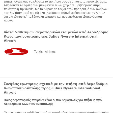
επιτρέποντάς σας να κλείσετε το εισιτήριό σας σε απίστευτα προσιτές τιμές.
Απολαύστε τα οφέλη των μειωμένων τιμών χωρίς συμβιβασμούς στην
ποιότητα ή την άνεση. Με το Airpaz, το ταξίδι στον προορισμό των ονείρων
σας δεν ήταν ποτέ πιο εύκολο. Κλείστε τη φθηνή πτήση σας με την Airpaz
για μια εξαιρετική ταξιδιωτική εμπειρία και ασυναγώνιστη εξοικονόμηση
πόρων.
Λίστα διαθέσιμων αεροπορικών εταιρειών από Αεροδρόμιο
Κωνσταντινούπολης έως Julius Nyerere International
Airport
Turkish Airlines
Συνήθεις ερωτήσεις σχετικά με την πτήση από Αεροδρόμιο
Κωνσταντινούπολης προς Julius Nyerere International
Airport
Ποιες αεροπορικές εταιρείες είναι οι πιο δημοφιλείς για πτήσεις από
Αεροδρόμιο Κωνσταντινούπολης;
Οι περισσότεροι ταξιδιώτες από το Αεροδρόμιο Κωνσταντινούπολης πετούν