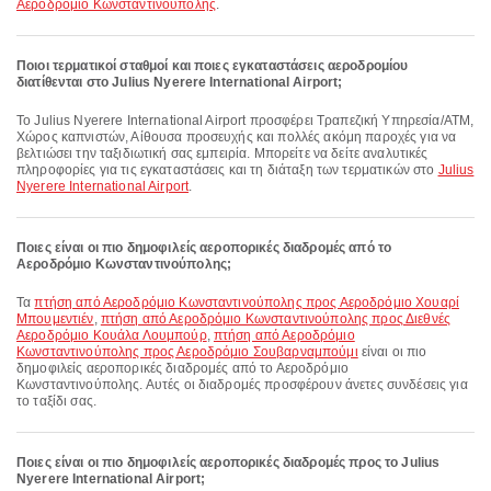
Αεροδρόμιο Κωνσταντινούπολης
.
Ποιοι τερματικοί σταθμοί και ποιες εγκαταστάσεις αεροδρομίου
διατίθενται στο Julius Nyerere International Airport;
Το Julius Nyerere International Airport προσφέρει Τραπεζική Υπηρεσία/ΑΤΜ,
Χώρος καπνιστών, Αίθουσα προσευχής και πολλές ακόμη παροχές για να
βελτιώσει την ταξιδιωτική σας εμπειρία. Μπορείτε να δείτε αναλυτικές
πληροφορίες για τις εγκαταστάσεις και τη διάταξη των τερματικών στο
Julius
Nyerere International Airport
.
Ποιες είναι οι πιο δημοφιλείς αεροπορικές διαδρομές από το
Αεροδρόμιο Κωνσταντινούπολης;
Τα
πτήση από Αεροδρόμιο Κωνσταντινούπολης προς Αεροδρόμιο Χουαρί
Μπουμεντιέν
,
πτήση από Αεροδρόμιο Κωνσταντινούπολης προς Διεθνές
Αεροδρόμιο Κουάλα Λουμπούρ
,
πτήση από Αεροδρόμιο
Κωνσταντινούπολης προς Αεροδρόμιο Σουβαρναμπούμι
είναι οι πιο
δημοφιλείς αεροπορικές διαδρομές από το Αεροδρόμιο
Κωνσταντινούπολης. Αυτές οι διαδρομές προσφέρουν άνετες συνδέσεις για
το ταξίδι σας.
Ποιες είναι οι πιο δημοφιλείς αεροπορικές διαδρομές προς το Julius
Nyerere International Airport;