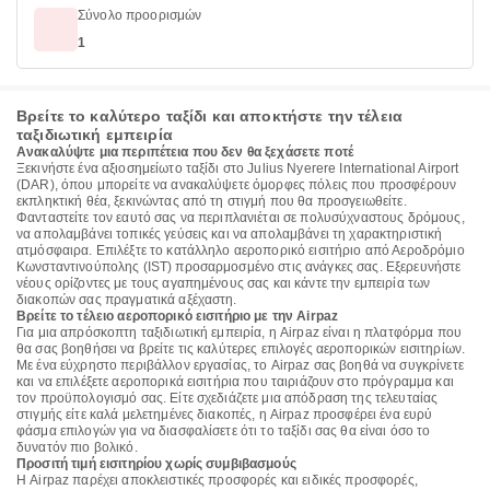
Σύνολο προορισμών
1
Βρείτε το καλύτερο ταξίδι και αποκτήστε την τέλεια
ταξιδιωτική εμπειρία
Ανακαλύψτε μια περιπέτεια που δεν θα ξεχάσετε ποτέ
Ξεκινήστε ένα αξιοσημείωτο ταξίδι στο Julius Nyerere International Airport
(DAR), όπου μπορείτε να ανακαλύψετε όμορφες πόλεις που προσφέρουν
εκπληκτική θέα, ξεκινώντας από τη στιγμή που θα προσγειωθείτε.
Φανταστείτε τον εαυτό σας να περιπλανιέται σε πολυσύχναστους δρόμους,
να απολαμβάνει τοπικές γεύσεις και να απολαμβάνει τη χαρακτηριστική
ατμόσφαιρα. Επιλέξτε το κατάλληλο αεροπορικό εισιτήριο από Αεροδρόμιο
Κωνσταντινούπολης (IST) προσαρμοσμένο στις ανάγκες σας. Εξερευνήστε
νέους ορίζοντες με τους αγαπημένους σας και κάντε την εμπειρία των
διακοπών σας πραγματικά αξέχαστη.
Βρείτε το τέλειο αεροπορικό εισιτήριο με την Airpaz
Για μια απρόσκοπτη ταξιδιωτική εμπειρία, η Airpaz είναι η πλατφόρμα που
θα σας βοηθήσει να βρείτε τις καλύτερες επιλογές αεροπορικών εισιτηρίων.
Με ένα εύχρηστο περιβάλλον εργασίας, το Airpaz σας βοηθά να συγκρίνετε
και να επιλέξετε αεροπορικά εισιτήρια που ταιριάζουν στο πρόγραμμα και
τον προϋπολογισμό σας. Είτε σχεδιάζετε μια απόδραση της τελευταίας
στιγμής είτε καλά μελετημένες διακοπές, η Airpaz προσφέρει ένα ευρύ
φάσμα επιλογών για να διασφαλίσετε ότι το ταξίδι σας θα είναι όσο το
δυνατόν πιο βολικό.
Προσιτή τιμή εισιτηρίου χωρίς συμβιβασμούς
Η Airpaz παρέχει αποκλειστικές προσφορές και ειδικές προσφορές,