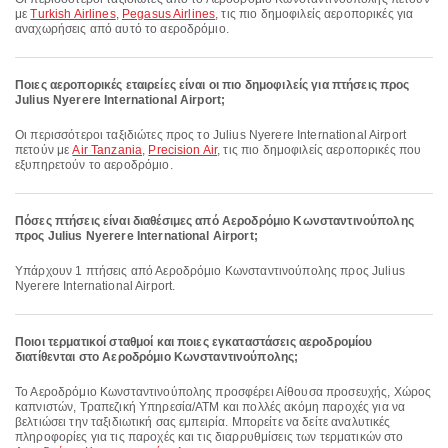
με
Turkish Airlines
,
Pegasus Airlines
, τις πιο δημοφιλείς αεροπορικές για
αναχωρήσεις από αυτό το αεροδρόμιο.
Ποιες αεροπορικές εταιρείες είναι οι πιο δημοφιλείς για πτήσεις προς
Julius Nyerere International Airport;
Οι περισσότεροι ταξιδιώτες προς το Julius Nyerere International Airport
πετούν με
Air Tanzania
,
Precision Air
, τις πιο δημοφιλείς αεροπορικές που
εξυπηρετούν το αεροδρόμιο.
Πόσες πτήσεις είναι διαθέσιμες από Αεροδρόμιο Κωνσταντινούπολης
προς Julius Nyerere International Airport;
Υπάρχουν 1 πτήσεις από Αεροδρόμιο Κωνσταντινούπολης προς Julius
Nyerere International Airport.
Ποιοι τερματικοί σταθμοί και ποιες εγκαταστάσεις αεροδρομίου
διατίθενται στο Αεροδρόμιο Κωνσταντινούπολης;
Το Αεροδρόμιο Κωνσταντινούπολης προσφέρει Αίθουσα προσευχής, Χώρος
καπνιστών, Τραπεζική Υπηρεσία/ΑΤΜ και πολλές ακόμη παροχές για να
βελτιώσει την ταξιδιωτική σας εμπειρία. Μπορείτε να δείτε αναλυτικές
πληροφορίες για τις παροχές και τις διαρρυθμίσεις των τερματικών στο