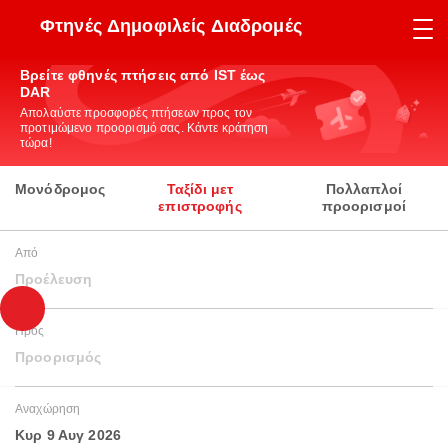
Φτηνές Δημοφιλείς Διαδρομές
Βρείτε φθηνές πτήσεις από IST έως
DAR
Απολαύστε προσφορές πτήσεων προς τον
προτιμώμενο προορισμό σας. Κάντε κράτηση
τώρα!
Μονόδρομος
Ταξίδι μετ
Πολλαπλοί
επιστροφής
προορισμοί
Από
Προέλευση
Προς
Προορισμός
Αναχώρηση
Κυρ 9 Αυγ 2026