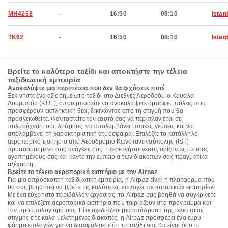
MH4268
-
16:50
08:10
Istan
TK62
-
16:50
08:10
Istan
Βρείτε το καλύτερο ταξίδι και αποκτήστε την τέλεια
ταξιδιωτική εμπειρία
Ανακαλύψτε μια περιπέτεια που δεν θα ξεχάσετε ποτέ
Ξεκινήστε ένα αξιοσημείωτο ταξίδι στο Διεθνές Αεροδρόμιο Κουάλα
Λουμπούρ (KUL), όπου μπορείτε να ανακαλύψετε όμορφες πόλεις που
προσφέρουν εκπληκτική θέα, ξεκινώντας από τη στιγμή που θα
προσγειωθείτε. Φανταστείτε τον εαυτό σας να περιπλανιέται σε
πολυσύχναστους δρόμους, να απολαμβάνει τοπικές γεύσεις και να
απολαμβάνει τη χαρακτηριστική ατμόσφαιρα. Επιλέξτε το κατάλληλο
αεροπορικό εισιτήριο από Αεροδρόμιο Κωνσταντινούπολης (IST)
προσαρμοσμένο στις ανάγκες σας. Εξερευνήστε νέους ορίζοντες με τους
αγαπημένους σας και κάντε την εμπειρία των διακοπών σας πραγματικά
αξέχαστη.
Βρείτε το τέλειο αεροπορικό εισιτήριο με την Airpaz
Για μια απρόσκοπτη ταξιδιωτική εμπειρία, η Airpaz είναι η πλατφόρμα που
θα σας βοηθήσει να βρείτε τις καλύτερες επιλογές αεροπορικών εισιτηρίων.
Με ένα εύχρηστο περιβάλλον εργασίας, το Airpaz σας βοηθά να συγκρίνετε
και να επιλέξετε αεροπορικά εισιτήρια που ταιριάζουν στο πρόγραμμα και
τον προϋπολογισμό σας. Είτε σχεδιάζετε μια απόδραση της τελευταίας
στιγμής είτε καλά μελετημένες διακοπές, η Airpaz προσφέρει ένα ευρύ
φάσμα επιλογών για να διασφαλίσετε ότι το ταξίδι σας θα είναι όσο το