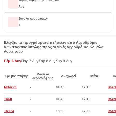
Μήνας χαμηλότερου ναύλου
Αυγ
Σύνολο προορισμών
1
Ελέγξτε τα προγράμματα πτήσεων από Αεροδρόμιο
Κωνσταντινούπολης προς Διεθνές Αεροδρόμιο Κουάλα
Λουμπούρ
Πέμ 6 Αυγ
Παρ 7 Αυγ
Σάβ 8 Αυγ
Κυρ 9 Αυγ
Μοντέλο
Αριθμός πτήσης.
Αναχωρεί
Φτάνει
Π
αεροσκάφους
MH4270
-
01:40
17:15
Istan
TK60
-
01:40
17:15
Istan
TK174
-
15:50
07:20
Istan