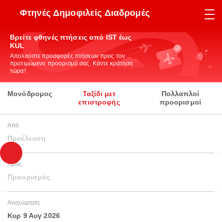
Φτηνές Δημοφιλείς Διαδρομές
Βρείτε φθηνές πτήσεις από IST έως
KUL
Απολαύστε προσφορές πτήσεων προς τον
προτιμώμενο προορισμό σας. Κάντε κράτηση
τώρα!
Μονόδρομος
Ταξίδι μετ
Πολλαπλοί
επιστροφής
προορισμοί
Από
Προέλευση
Προς
Προορισμός
Αναχώρηση
Κυρ 9 Αυγ 2026