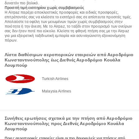
δυνατόν πιο βολικό.
Προσιτή τιμή εισιτηρίου χωρίς συμβιβασμούς
Η Airpaz παρέχει αποκλειστικές προσφορές και ειδικές προσφορές,
επιτρέποντάς σας να κλείσετε το εισιτήριό σας σε απίστευτα προσιτές τιμές.
Απολαύστε τα οφέλη των μειωμένων τιμών χωρίς συμβιβασμούς στην
ποιότητα ή την άνεση. Με το Airpaz, το ταξίδι στον προορισμό των ονείρων
σας δεν ήταν ποτέ πιο εύκολο. Κλείστε τη φθηνή πτήση σας με την Airpaz
για μια εξαιρετική ταξιδιωτική εμπειρία και ασυναγώνιστη εξοικονόμηση
πόρων.
Λίστα διαθέσιμων αεροπορικών εταιρειών από Αεροδρόμιο
Κωνσταντινούπολης έως Διεθνές Αεροδρόμιο Κουάλα
Λουμπούρ
Turkish Airlines
Malaysia Airlines
Συνήθεις ερωτήσεις σχετικά με την πτήση από Αεροδρόμιο
Κωνσταντινούπολης προς Διεθνές Αεροδρόμιο Κουάλα
Λουμπούρ
Ποιες αεροπορικές εταιρείες είναι οι πιο δημοφιλείς για πτήσεις από