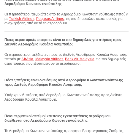
Αεροδρόμιο Κωνσταντινούπολης;
Οι περισσότεροι ταξιδιώτες από το Αεροδρόμιο Κωνσταντινούπολης πετούν
με
Turkish Airlines
,
Pegasus Airlines
, τις πιο δημοφιλείς αεροπορικές για
αναχωρήσεις από αυτό το αεροδρόμιο.
Ποιες αεροπορικές εταιρείες είναι οι πιο δημοφιλείς για πτήσεις προς
Διεθνές Αεροδρόμιο Κουάλα Λουμπούρ;
Οι περισσότεροι ταξιδιώτες προς το Διεθνές Αεροδρόμιο Κουάλα Λουμπούρ
πετούν με
AirAsia
,
Malaysia Airlines
,
Batik Air Malaysia
, τις πιο δημοφιλείς
αεροπορικές που εξυπηρετούν το αεροδρόμιο.
Πόσες πτήσεις είναι διαθέσιμες από Αεροδρόμιο Κωνσταντινούπολης
προς Διεθνές Αεροδρόμιο Κουάλα Λουμπούρ;
Υπάρχουν 6 πτήσεις από Αεροδρόμιο Κωνσταντινούπολης προς Διεθνές
Αεροδρόμιο Κουάλα Λουμπούρ.
Ποιοι τερματικοί σταθμοί και ποιες εγκαταστάσεις αεροδρομίου
διατίθενται στο Αεροδρόμιο Κωνσταντινούπολης;
Το Αεροδρόμιο Κωνσταντινούπολης προσφέρει Βρεφονηπιακός Σταθμός,