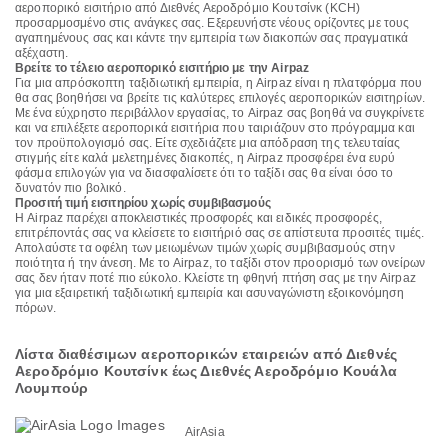
αεροπορικό εισιτήριο από Διεθνές Αεροδρόμιο Κουτσίνκ (KCH)
προσαρμοσμένο στις ανάγκες σας. Εξερευνήστε νέους ορίζοντες με τους
αγαπημένους σας και κάντε την εμπειρία των διακοπών σας πραγματικά
αξέχαστη.
Βρείτε το τέλειο αεροπορικό εισιτήριο με την Airpaz
Για μια απρόσκοπτη ταξιδιωτική εμπειρία, η Airpaz είναι η πλατφόρμα που
θα σας βοηθήσει να βρείτε τις καλύτερες επιλογές αεροπορικών εισιτηρίων.
Με ένα εύχρηστο περιβάλλον εργασίας, το Airpaz σας βοηθά να συγκρίνετε
και να επιλέξετε αεροπορικά εισιτήρια που ταιριάζουν στο πρόγραμμα και
τον προϋπολογισμό σας. Είτε σχεδιάζετε μια απόδραση της τελευταίας
στιγμής είτε καλά μελετημένες διακοπές, η Airpaz προσφέρει ένα ευρύ
φάσμα επιλογών για να διασφαλίσετε ότι το ταξίδι σας θα είναι όσο το
δυνατόν πιο βολικό.
Προσιτή τιμή εισιτηρίου χωρίς συμβιβασμούς
Η Airpaz παρέχει αποκλειστικές προσφορές και ειδικές προσφορές,
επιτρέποντάς σας να κλείσετε το εισιτήριό σας σε απίστευτα προσιτές τιμές.
Απολαύστε τα οφέλη των μειωμένων τιμών χωρίς συμβιβασμούς στην
ποιότητα ή την άνεση. Με το Airpaz, το ταξίδι στον προορισμό των ονείρων
σας δεν ήταν ποτέ πιο εύκολο. Κλείστε τη φθηνή πτήση σας με την Airpaz
για μια εξαιρετική ταξιδιωτική εμπειρία και ασυναγώνιστη εξοικονόμηση
πόρων.
Λίστα διαθέσιμων αεροπορικών εταιρειών από Διεθνές
Αεροδρόμιο Κουτσίνκ έως Διεθνές Αεροδρόμιο Κουάλα
Λουμπούρ
AirAsia