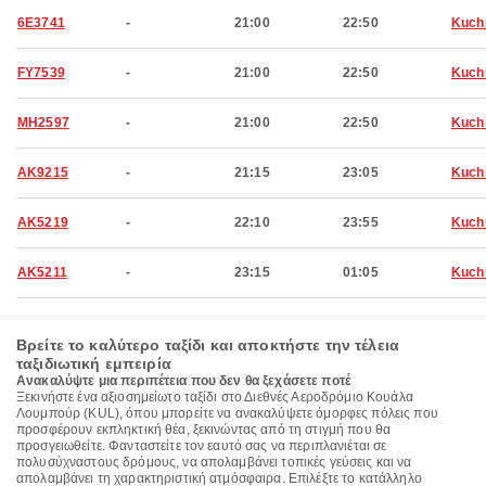
6E3741
-
21:00
22:50
Kuch
FY7539
-
21:00
22:50
Kuch
MH2597
-
21:00
22:50
Kuch
AK9215
-
21:15
23:05
Kuch
AK5219
-
22:10
23:55
Kuch
AK5211
-
23:15
01:05
Kuch
Βρείτε το καλύτερο ταξίδι και αποκτήστε την τέλεια
ταξιδιωτική εμπειρία
Ανακαλύψτε μια περιπέτεια που δεν θα ξεχάσετε ποτέ
Ξεκινήστε ένα αξιοσημείωτο ταξίδι στο Διεθνές Αεροδρόμιο Κουάλα
Λουμπούρ (KUL), όπου μπορείτε να ανακαλύψετε όμορφες πόλεις που
προσφέρουν εκπληκτική θέα, ξεκινώντας από τη στιγμή που θα
προσγειωθείτε. Φανταστείτε τον εαυτό σας να περιπλανιέται σε
πολυσύχναστους δρόμους, να απολαμβάνει τοπικές γεύσεις και να
απολαμβάνει τη χαρακτηριστική ατμόσφαιρα. Επιλέξτε το κατάλληλο