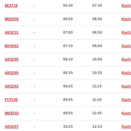
6E3734
-
05:40
07:30
Kuch
MH2505
-
06:50
08:40
Kuch
AK5231
-
07:00
08:50
Kuch
MY5003
-
07:10
09:00
Kuch
AK5205
-
08:10
10:00
Kuch
AK5205
-
08:35
10:25
Kuch
AK5203
-
09:25
11:15
Kuch
FY7535
-
09:55
11:45
Kuch
MH2543
-
09:55
11:45
Kuch
AK5207
-
10:25
12:15
Kuch