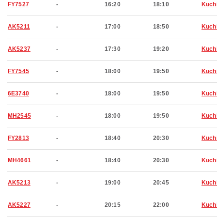
FY7527
-
16:20
18:10
Kuch
AK5211
-
17:00
18:50
Kuch
AK5237
-
17:30
19:20
Kuch
FY7545
-
18:00
19:50
Kuch
6E3740
-
18:00
19:50
Kuch
MH2545
-
18:00
19:50
Kuch
FY2813
-
18:40
20:30
Kuch
MH4661
-
18:40
20:30
Kuch
AK5213
-
19:00
20:45
Kuch
AK5227
-
20:15
22:00
Kuch