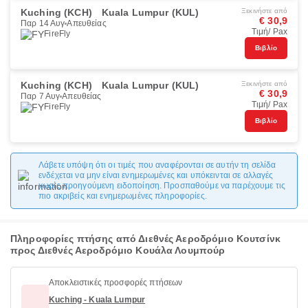
Kuching (KCH)
Kuala Lumpur (KUL)
Ξεκινήστε από
€ 30,9
Παρ 14 Αυγ
Απευθείας
Τιμή/ Pax
FireFly
Βιβλίο
Kuching (KCH)
Kuala Lumpur (KUL)
Ξεκινήστε από
€ 30,9
Παρ 7 Αυγ
Απευθείας
Τιμή/ Pax
FireFly
Βιβλίο
Λάβετε υπόψη ότι οι τιμές που αναφέρονται σε αυτήν τη σελίδα
ενδέχεται να μην είναι ενημερωμένες και υπόκεινται σε αλλαγές
χωρίς προηγούμενη ειδοποίηση. Προσπαθούμε να παρέχουμε τις
πιο ακριβείς και ενημερωμένες πληροφορίες.
Πληροφορίες πτήσης από Διεθνές Αεροδρόμιο Κουτσίνκ
προς Διεθνές Αεροδρόμιο Κουάλα Λουμπούρ
Αποκλειστικές προσφορές πτήσεων
Kuching - Kuala Lumpur