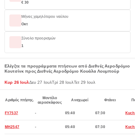
€ 30
Μήνας χαμηλότερου ναύλου
Οκτ
Σύνολο προορισμών
1
Ελέγξτε τα προγράμματα πτήσεων από Διεθνές Αεροδρόμιο
Κουτσίνκ προς Διεθνές Αεροδρόμιο Κουάλα Λουμπούρ
Κυρ 26 Ιουλ
Δευ 27 Ιουλ
Τρί 28 Ιουλ
Τετ 29 Ιουλ
Μοντέλο
Αριθμός πτήσης.
Αναχωρεί
Φτάνει
Π
αεροσκάφους
FY7537
-
05:40
07:30
Kuch
MH2547
-
05:40
07:30
Kuch