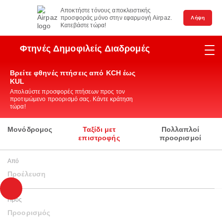
Αποκτήστε τόνους αποκλειστικής
προσφοράς μόνο στην εφαρμογή Airpaz.
Λήψη
Κατεβάστε τώρα!
Φτηνές Δημοφιλείς Διαδρομές
Βρείτε φθηνές πτήσεις από KCH έως
KUL
Απολαύστε προσφορές πτήσεων προς τον
προτιμώμενο προορισμό σας. Κάντε κράτηση
τώρα!
Μονόδρομος
Ταξίδι μετ
Πολλαπλοί
επιστροφής
προορισμοί
Από
Προέλευση
Προς
Προορισμός