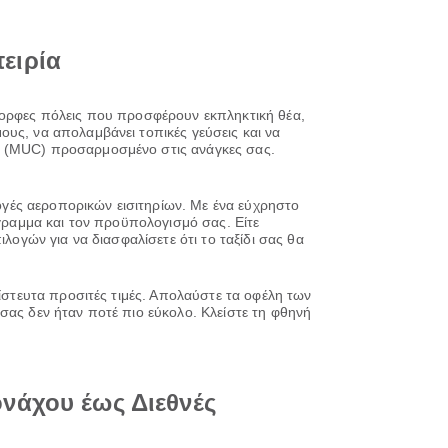
πειρία
όμορφες πόλεις που προσφέρουν εκπληκτική θέα,
υς, να απολαμβάνει τοπικές γεύσεις και να
ου (MUC) προσαρμοσμένο στις ανάγκες σας.
λογές αεροπορικών εισιτηρίων. Με ένα εύχρηστο
όγραμμα και τον προϋπολογισμό σας. Είτε
λογών για να διασφαλίσετε ότι το ταξίδι σας θα
πίστευτα προσιτές τιμές. Απολαύστε τα οφέλη των
σας δεν ήταν ποτέ πιο εύκολο. Κλείστε τη φθηνή
νάχου έως Διεθνές