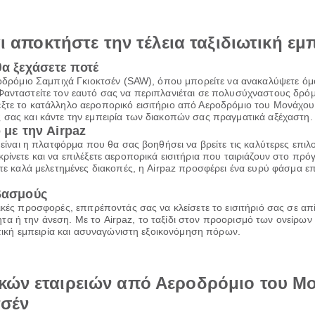
αι αποκτήστε την τέλεια ταξιδιωτική εμ
θα ξεχάσετε ποτέ
εροδρόμιο Σαμπιχά Γκιοκτσέν (SAW), όπου μπορείτε να ανακαλύψετε 
Φανταστείτε τον εαυτό σας να περιπλανιέται σε πολυσύχναστους δρόμο
έξτε το κατάλληλο αεροπορικό εισιτήριο από Αεροδρόμιο του Μονάχ
 σας και κάντε την εμπειρία των διακοπών σας πραγματικά αξέχαστη.
 με την Airpaz
z είναι η πλατφόρμα που θα σας βοηθήσει να βρείτε τις καλύτερες επι
ρίνετε και να επιλέξετε αεροπορικά εισιτήρια που ταιριάζουν στο πρ
τε καλά μελετημένες διακοπές, η Airpaz προσφέρει ένα ευρύ φάσμα επι
ιβασμούς
ικές προσφορές, επιτρέποντάς σας να κλείσετε το εισιτήριό σας σε α
α ή την άνεση. Με το Airpaz, το ταξίδι στον προορισμό των ονείρων 
ιωτική εμπειρία και ασυναγώνιστη εξοικονόμηση πόρων.
κών εταιρειών από Αεροδρόμιο του Μο
τσέν