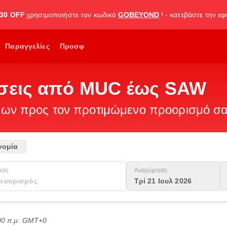
30 OFF
χρησιμοποιήστε τον κωδικό
GOBEYOND
! - κατεβάστε την ε
Παραγγελίες
Προσφ
ήσεις από MUC έως SAW
ν προς τον προτιμώμενο προορισμό σας
νομία
ρος
Αναχώρηση
Τρί 21 Ιουλ 2026
:00 π.μ. GMT+0