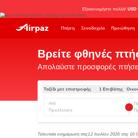
Εξοικονομήστε πολλά!
USD 
Πτήση
Ξενοδοχείο
Προώθηση
Βρείτε φθηνές πτ
Απολαύστε προσφορές πτήσεω
Ταξίδι μετ επιστροφής
1 Επιβάτης
Οικο
Από
Π
Τελευταία ενημέρωση στις
12 Ιουλίου 2026 στις 10