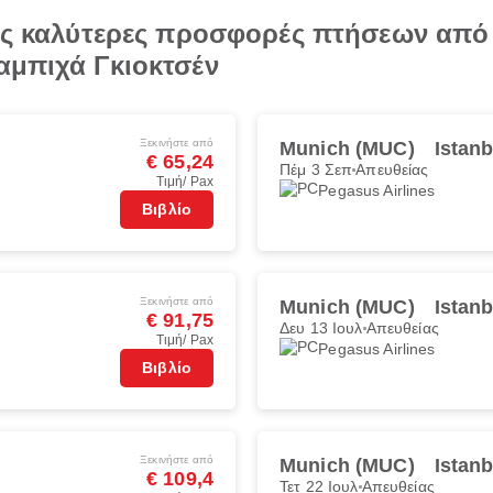
τις καλύτερες προσφορές πτήσεων απ
αμπιχά Γκιοκτσέν
Ξεκινήστε από
Munich (MUC)
Istan
€ 65,24
Πέμ 3 Σεπ
Απευθείας
Τιμή/ Pax
Pegasus Airlines
Βιβλίο
Ξεκινήστε από
Munich (MUC)
Istan
€ 91,75
Δευ 13 Ιουλ
Απευθείας
Τιμή/ Pax
Pegasus Airlines
Βιβλίο
Ξεκινήστε από
Munich (MUC)
Istan
€ 109,4
Τετ 22 Ιουλ
Απευθείας