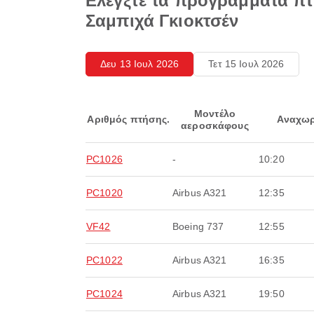
Ελέγξτε τα προγράμματα π
Σαμπιχά Γκιοκτσέν
Δευ 13 Ιουλ 2026
Τετ 15 Ιουλ 2026
Μοντέλο
Αριθμός πτήσης.
Αναχωρ
αεροσκάφους
PC1026
-
10:20
PC1020
Airbus A321
12:35
VF42
Boeing 737
12:55
PC1022
Airbus A321
16:35
PC1024
Airbus A321
19:50