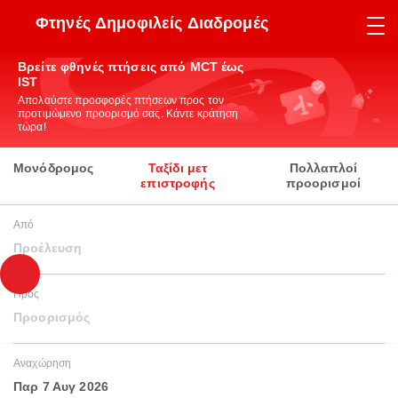
Φτηνές Δημοφιλείς Διαδρομές
Βρείτε φθηνές πτήσεις από MCT έως
IST
Απολαύστε προσφορές πτήσεων προς τον
προτιμώμενο προορισμό σας. Κάντε κράτηση
τώρα!
Μονόδρομος
Ταξίδι μετ
Πολλαπλοί
επιστροφής
προορισμοί
Από
Προέλευση
Προς
Προορισμός
Αναχώρηση
Παρ 7 Αυγ 2026