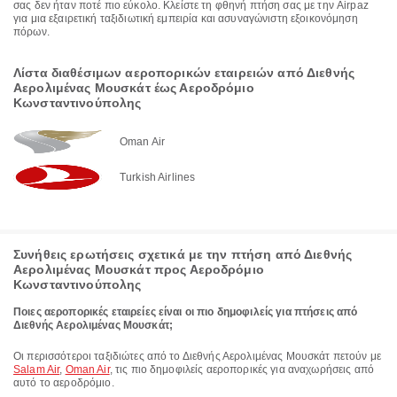
σας δεν ήταν ποτέ πιο εύκολο. Κλείστε τη φθηνή πτήση σας με την Airpaz
για μια εξαιρετική ταξιδιωτική εμπειρία και ασυναγώνιστη εξοικονόμηση
πόρων.
Λίστα διαθέσιμων αεροπορικών εταιρειών από Διεθνής
Αερολιμένας Μουσκάτ έως Αεροδρόμιο
Κωνσταντινούπολης
Oman Air
Turkish Airlines
Συνήθεις ερωτήσεις σχετικά με την πτήση από Διεθνής
Αερολιμένας Μουσκάτ προς Αεροδρόμιο
Κωνσταντινούπολης
Ποιες αεροπορικές εταιρείες είναι οι πιο δημοφιλείς για πτήσεις από
Διεθνής Αερολιμένας Μουσκάτ;
Οι περισσότεροι ταξιδιώτες από το Διεθνής Αερολιμένας Μουσκάτ πετούν με
Salam Air
,
Oman Air
, τις πιο δημοφιλείς αεροπορικές για αναχωρήσεις από
αυτό το αεροδρόμιο.