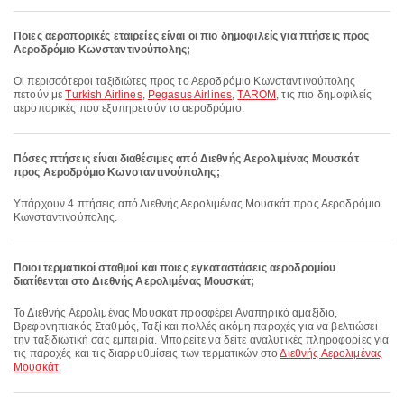
Ποιες αεροπορικές εταιρείες είναι οι πιο δημοφιλείς για πτήσεις προς
Αεροδρόμιο Κωνσταντινούπολης;
Οι περισσότεροι ταξιδιώτες προς το Αεροδρόμιο Κωνσταντινούπολης
πετούν με
Turkish Airlines
,
Pegasus Airlines
,
TAROM
, τις πιο δημοφιλείς
αεροπορικές που εξυπηρετούν το αεροδρόμιο.
Πόσες πτήσεις είναι διαθέσιμες από Διεθνής Αερολιμένας Μουσκάτ
προς Αεροδρόμιο Κωνσταντινούπολης;
Υπάρχουν 4 πτήσεις από Διεθνής Αερολιμένας Μουσκάτ προς Αεροδρόμιο
Κωνσταντινούπολης.
Ποιοι τερματικοί σταθμοί και ποιες εγκαταστάσεις αεροδρομίου
διατίθενται στο Διεθνής Αερολιμένας Μουσκάτ;
Το Διεθνής Αερολιμένας Μουσκάτ προσφέρει Αναπηρικό αμαξίδιο,
Βρεφονηπιακός Σταθμός, Ταξί και πολλές ακόμη παροχές για να βελτιώσει
την ταξιδιωτική σας εμπειρία. Μπορείτε να δείτε αναλυτικές πληροφορίες για
τις παροχές και τις διαρρυθμίσεις των τερματικών στο
Διεθνής Αερολιμένας
Μουσκάτ
.