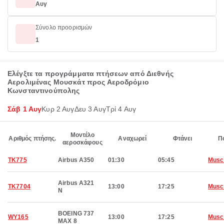
Αυγ
Σύνολο προορισμών
1
Ελέγξτε τα προγράμματα πτήσεων από Διεθνής
Αερολιμένας Μουσκάτ προς Αεροδρόμιο
Κωνσταντινούπολης
Σάβ 1 Αυγ
Κυρ 2 Αυγ
Δευ 3 Αυγ
Τρί 4 Αυγ
Μοντέλο
Αριθμός πτήσης.
Αναχωρεί
Φτάνει
Π
αεροσκάφους
TK775
Airbus A350
01:30
05:45
Musc
Airbus A321
TK7704
13:00
17:25
Musc
N
BOEING 737
WY165
13:00
17:25
Musc
MAX 8