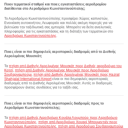
Ποιοι τερματικοί σταθμοί και ποιες εγκαταστάσεις αεροδρομίου
διατίθενται στο Αεροδρόμιο Κωνσταντινούπολης;
Το Αεροδρόμιο Κωνσταντινούπολης προσφέρει Χώρος καπνιστών,
Ενοικίαση αυτοκινήτου, Λεωφορείο και πολλές ακόμη παροχές για να
βελτιώσει την ταξιδιωτική σας εμπειρία. Μπορείτε να δείτε αναλυτικές
πληροφορίες για τις εγκαταστάσεις και τη διάταξη των τερματικών στο
Αεροδρόμιο Κωνσταντινούπολης
.
Ποιες είναι οι πιο δημοφιλείς αεροπορικές διαδρομές από το Διεθνής
Αερολιμένας Μουσκάτ;
Τα
πτήση από Διεθνής Αερολιμένας Μουσκάτ προς Διεθνές αεροδρόμιο του
Κοτσί
,
πτήση από Διεθνής Αερολιμένας Μουσκάτ προς Αεροδρόμιο
Σουβαρναμπούμι
,
πτήση από Διεθνής Αερολιμένας Μουσκάτ προς Hazrat
Shahjalal International Airport
είναι οι πιο δημοφιλείς αεροπορικές
διαδρομές από το Διεθνής Αερολιμένας Μουσκάτ. Αυτές οι διαδρομές
προσφέρουν άνετες συνδέσεις για το ταξίδι σας.
Ποιες είναι οι πιο δημοφιλείς αεροπορικές διαδρομές προς το
Αεροδρόμιο Κωνσταντινούπολης;
Τα
πτήση από Διεθνές Αεροδρόμιο Κουάλα Λουμπούρ προς Αεροδρόμιο
Κωνσταντινούπολης
,
πτήση από Αεροδρόμιο Χουαρί Μπουμεντιέν προς
Αεροδρόμιο Κωνσταντινούπολης
,
πτήση από Αεροδρόμιο Σουβαρναμπούμι