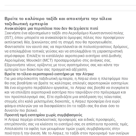
Βρείτε το καλύτερο ταξίδι και αποκτήστε την τέλεια
ταξιδιωτική εμπειρία
Ανακαλύψτε μια περιπέτεια που δεν θα ξεχάσετε ποτέ
Ξεκινήστε ένα αξιοσημείωτο ταξίδι στο Αεροδρόμιο Κωνσταντινούπολης
(IST), όπου μπορείτε να ανακαλύψετε όμορφες πόλεις που προσφέρουν
εκπληκτική θέα, ξεκινώντας από τη στιγμή που θα προσγειωθείτε.
Φανταστείτε τον εαυτό σας να περιπλανιέται σε πολυσύχναστους δρόμους,
να απολαμβάνει τοπικές γεύσεις και να απολαμβάνει τη χαρακτηριστική
ατμόσφαιρα. Επιλέξτε το κατάλληλο αεροπορικό εισιτήριο από Διεθνής
Αερολιμένας Μουσκάτ (MCT) προσαρμοσμένο στις ανάγκες σας.
Εξερευνήστε νέους ορίζοντες με τους αγαπημένους σας και κάντε την
εμπειρία των διακοπών σας πραγματικά αξέχαστη.
Βρείτε το τέλειο αεροπορικό εισιτήριο με την Airpaz
Για μια απρόσκοπτη ταξιδιωτική εμπειρία, η Airpaz είναι η πλατφόρμα που
θα σας βοηθήσει να βρείτε τις καλύτερες επιλογές αεροπορικών εισιτηρίων.
Με ένα εύχρηστο περιβάλλον εργασίας, το Airpaz σας βοηθά να συγκρίνετε
και να επιλέξετε αεροπορικά εισιτήρια που ταιριάζουν στο πρόγραμμα και
τον προϋπολογισμό σας. Είτε σχεδιάζετε μια απόδραση της τελευταίας
στιγμής είτε καλά μελετημένες διακοπές, η Airpaz προσφέρει ένα ευρύ
φάσμα επιλογών για να διασφαλίσετε ότι το ταξίδι σας θα είναι όσο το
δυνατόν πιο βολικό.
Προσιτή τιμή εισιτηρίου χωρίς συμβιβασμούς
Η Airpaz παρέχει αποκλειστικές προσφορές και ειδικές προσφορές,
επιτρέποντάς σας να κλείσετε το εισιτήριό σας σε απίστευτα προσιτές τιμές.
Απολαύστε τα οφέλη των μειωμένων τιμών χωρίς συμβιβασμούς στην
ποιότητα ή την άνεση. Με το Airpaz, το ταξίδι στον προορισμό των ονείρων