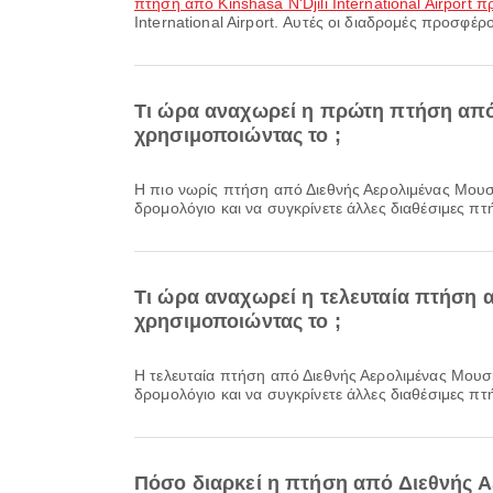
πτήση από Kinshasa N'Djili International Airport πρ
International Airport. Αυτές οι διαδρομές προσφέρο
Τι ώρα αναχωρεί η πρώτη πτήση από 
χρησιμοποιώντας το ;
Η πιο νωρίς πτήση από Διεθνής Αερολιμένας Μουσκάτ προς Julius Nyerere International Airport με την Oman Air αναχωρεί στις 09:15. Μπορείτε να δείτε αυτό το
δρομολόγιο και να συγκρίνετε άλλες διαθέσιμες πτή
Τι ώρα αναχωρεί η τελευταία πτήση α
χρησιμοποιώντας το ;
Η τελευταία πτήση από Διεθνής Αερολιμένας Μουσκάτ προς Julius Nyerere International Airport με την Oman Air αναχωρεί στις 22:50. Μπορείτε να δείτε αυτό το
δρομολόγιο και να συγκρίνετε άλλες διαθέσιμες πτή
Πόσο διαρκεί η πτήση από Διεθνής Αε