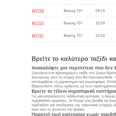
WY705
Boeing 737
09:15
WY707
Boeing 737
22:50
WY707
Boeing 737
22:50
Βρείτε το καλύτερο ταξίδι κ
Ανακαλύψτε μια περιπέτεια που δεν 
Ξεκινήστε ένα αξιοσημείωτο ταξίδι στο Julius Nye
ξεκινώντας από τη στιγμή που θα προσγειωθείτε. 
απολαμβάνει τη χαρακτηριστική ατμόσφαιρα. Επιλ
Εξερευνήστε νέους ορίζοντες με τους αγαπημένους
Βρείτε το τέλειο αεροπορικό εισιτήριο
Για μια απρόσκοπτη ταξιδιωτική εμπειρία, η Airpa
περιβάλλον εργασίας, το Airpaz σας βοηθά να συγκ
σχεδιάζετε μια απόδραση της τελευταίας στιγμής εί
είναι όσο το δυνατόν πιο βολικό.
Προσιτή τιμή εισιτηρίου χωρίς συμβ