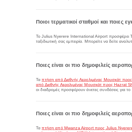
Ποιοι τερματικοί σταθμοί και ποιες εγ
Το Julius Nyerere International Airport προσφέρει Τραπεζαρία, Κλινική και Φαρμακεία, Κατάστημα αφορολογήτων ειδών και πολλές ακόμη παροχές για να βελτιώσει την
ταξιδιωτική σας εμπειρία. Μπορείτε να δείτε αναλυ
Ποιες είναι οι πιο δημοφιλείς αεροπ
Τα
πτήση από Διεθνής Αερολιμένας Μουσκάτ προς 
από Διεθνής Αερολιμένας Μουσκάτ προς Hazrat Shah
οι διαδρομές προσφέρουν άνετες συνδέσεις για το 
Ποιες είναι οι πιο δημοφιλείς αεροπορ
Τα
πτήση από Mwanza Airport προς Julius Nyerere 