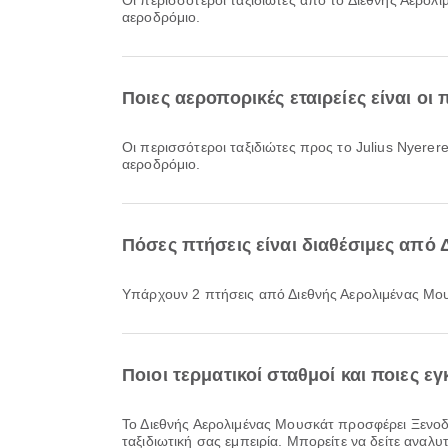
Οι περισσότεροι ταξιδιώτες από το Διεθνής Αερο
αεροδρόμιο.
Ποιες αεροπορικές εταιρείες είναι οι 
Οι περισσότεροι ταξιδιώτες προς το Julius Nyerere
αεροδρόμιο.
Πόσες πτήσεις είναι διαθέσιμες από Δ
Υπάρχουν 2 πτήσεις από Διεθνής Αερολιμένας Μουσ
Ποιοι τερματικοί σταθμοί και ποιες 
Το Διεθνής Αερολιμένας Μουσκάτ προσφέρει Ξενοδοχείο αεροδρομίου, Περιοχή Αναμονής, Ενοικίαση αυτοκινήτου και πολλές ακόμη παροχές για να βελτιώσει την
ταξιδιωτική σας εμπειρία. Μπορείτε να δείτε αναλυ