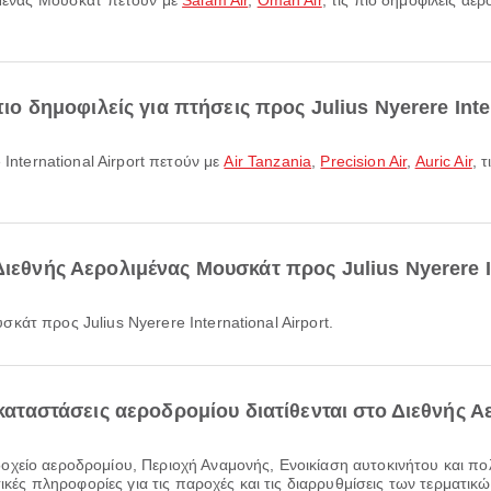
λιμένας Μουσκάτ πετούν με
Salam Air
,
Oman Air
, τις πιο δημοφιλείς αε
πιο δημοφιλείς για πτήσεις προς Julius Nyerere Inte
 International Airport πετούν με
Air Tanzania
,
Precision Air
,
Auric Air
, 
ιεθνής Αερολιμένας Μουσκάτ προς Julius Nyerere In
κάτ προς Julius Nyerere International Airport.
εγκαταστάσεις αεροδρομίου διατίθενται στο Διεθνής 
τικές πληροφορίες για τις παροχές και τις διαρρυθμίσεις των τερματικ