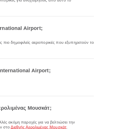
ροπορικές για αναχωρήσεις από αυτό το
rnational Airport;
τις πιο δημοφιλείς αεροπορικές που εξυπηρετούν το
ternational Airport;
Αερολιμένας Μουσκάτ;
ών στο
Διεθνής Αερολιμένας Μουσκάτ
.