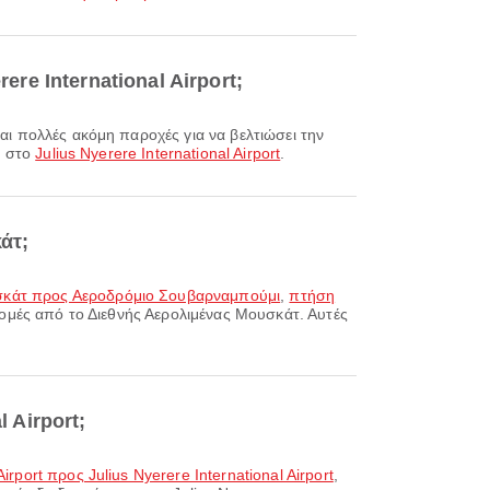
ere International Airport;
ν στο
Julius Nyerere International Airport
.
άτ;
σκάτ προς Αεροδρόμιο Σουβαρναμπούμι
,
πτήση
ρομές από το Διεθνής Αερολιμένας Μουσκάτ. Αυτές
 Airport;
rport προς Julius Nyerere International Airport
,