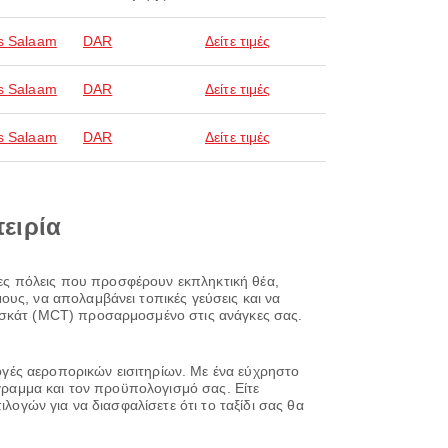
s Salaam
DAR
Δείτε τιμές
s Salaam
DAR
Δείτε τιμές
s Salaam
DAR
Δείτε τιμές
πειρία
ρφες πόλεις που προσφέρουν εκπληκτική θέα,
υς, να απολαμβάνει τοπικές γεύσεις και να
ουσκάτ (MCT) προσαρμοσμένο στις ανάγκες σας.
λογές αεροπορικών εισιτηρίων. Με ένα εύχρηστο
όγραμμα και τον προϋπολογισμό σας. Είτε
λογών για να διασφαλίσετε ότι το ταξίδι σας θα