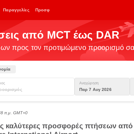
Παραγγελίες
Προσφ
ήσεις από MCT έως DAR
ν προς τον προτιμώμενο προορισμό σας
νομία
ρος
Αναχώρηση
Παρ 7 Αυγ 2026
:48 π.μ. GMT+0
τις καλύτερες προσφορές πτήσεων από