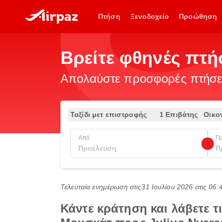
Πτήση
Ξενοδοχείο
Προώθηση
Βρείτε φθηνές πτ
Απολαύστε προσφορές πτήσεω
Ταξίδι μετ επιστροφής
1 Επιβάτης
Οικο
Από
Π
Τελευταία ενημέρωση στις
31 Ιουλίου 2026 στις 06
Κάντε κράτηση και λάβετε 