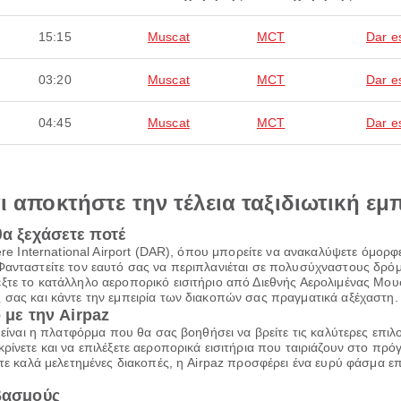
15:15
Muscat
MCT
Dar e
03:20
Muscat
MCT
Dar e
04:45
Muscat
MCT
Dar e
αι αποκτήστε την τέλεια ταξιδιωτική εμ
θα ξεχάσετε ποτέ
rere International Airport (DAR), όπου μπορείτε να ανακαλύψετε όμο
Φανταστείτε τον εαυτό σας να περιπλανιέται σε πολυσύχναστους δρόμο
έξτε το κατάλληλο αεροπορικό εισιτήριο από Διεθνής Αερολιμένας Μ
 σας και κάντε την εμπειρία των διακοπών σας πραγματικά αξέχαστη.
 με την Airpaz
z είναι η πλατφόρμα που θα σας βοηθήσει να βρείτε τις καλύτερες επι
ρίνετε και να επιλέξετε αεροπορικά εισιτήρια που ταιριάζουν στο πρ
τε καλά μελετημένες διακοπές, η Airpaz προσφέρει ένα ευρύ φάσμα επι
ιβασμούς