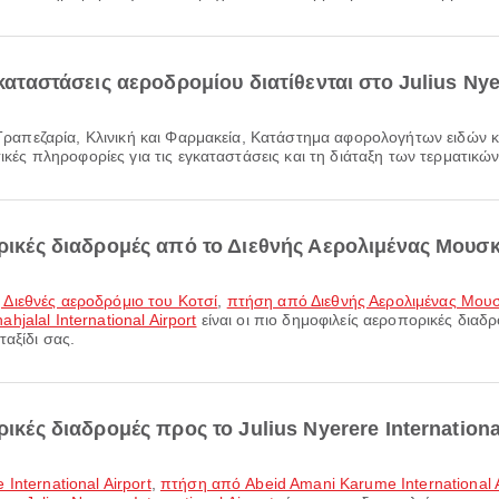
καταστάσεις αεροδρομίου διατίθενται στο Julius Nyer
τικές πληροφορίες για τις εγκαταστάσεις και τη διάταξη των τερματικώ
ορικές διαδρομές από το Διεθνής Αερολιμένας Μουσκ
Διεθνές αεροδρόμιο του Κοτσί
,
πτήση από Διεθνής Αερολιμένας Μου
jalal International Airport
είναι οι πιο δημοφιλείς αεροπορικές διαδ
ταξίδι σας.
ικές διαδρομές προς το Julius Nyerere International
International Airport
,
πτήση από Abeid Amani Karume International Ai