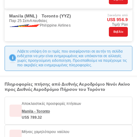
Manila (MNL)
Toronto (YYZ)
Ξεκινήστε από
US$ 956.9
Παρ 25 Σεπ
Απευθείας
Τιμή/ Pax
Philippine Airlines
Βιβλίο
Λάβετε υπόψη ότι οι τιμές που αναφέρονται σε αυτήν τη σελίδα
ενδέχεται να μην είναι ενημερωμένες και υπόκεινται σε αλλαγές
χωρίς προηγούμενη ειδοποίηση. Προσπαθούμε να παρέχουμε τις
πιο ακριβείς και ενημερωμένες πληροφορίες.
Πληροφορίες πτήσης από Διεθνής Αεροδρόμιο Νινόι Ακίνο
προς Διεθνές Αεροδρόμιο Πήρσον του Τορόντο
Αποκλειστικές προσφορές πτήσεων
Manila - Toronto
US$ 789.32
Μήνας χαμηλότερου ναύλου