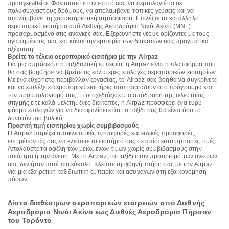
προσγειωθείτε. Φανταστείτε τον εαυτό σας να περιπλανιέται σε
πολυσύχναστους δρόμους, να απολαμβάνει τοπικές γεύσεις και να
απολαμβάνει τη χαρακτηριστική ατμόσφαιρα. Επιλέξτε το κατάλληλο
αεροπορικό εισιτήριο από Διεθνής Αεροδρόμιο Νινόι Ακίνο (MNL)
προσαρμοσμένο στις ανάγκες σας. Εξερευνήστε νέους ορίζοντες με τους
αγαπημένους σας και κάντε την εμπειρία των διακοπών σας πραγματικά
αξέχαστη.
Βρείτε το τέλειο αεροπορικό εισιτήριο με την Airpaz
Για μια απρόσκοπτη ταξιδιωτική εμπειρία, η Airpaz είναι η πλατφόρμα που
θα σας βοηθήσει να βρείτε τις καλύτερες επιλογές αεροπορικών εισιτηρίων.
Με ένα εύχρηστο περιβάλλον εργασίας, το Airpaz σας βοηθά να συγκρίνετε
και να επιλέξετε αεροπορικά εισιτήρια που ταιριάζουν στο πρόγραμμα και
τον προϋπολογισμό σας. Είτε σχεδιάζετε μια απόδραση της τελευταίας
στιγμής είτε καλά μελετημένες διακοπές, η Airpaz προσφέρει ένα ευρύ
φάσμα επιλογών για να διασφαλίσετε ότι το ταξίδι σας θα είναι όσο το
δυνατόν πιο βολικό.
Προσιτή τιμή εισιτηρίου χωρίς συμβιβασμούς
Η Airpaz παρέχει αποκλειστικές προσφορές και ειδικές προσφορές,
επιτρέποντάς σας να κλείσετε το εισιτήριό σας σε απίστευτα προσιτές τιμές.
Απολαύστε τα οφέλη των μειωμένων τιμών χωρίς συμβιβασμούς στην
ποιότητα ή την άνεση. Με το Airpaz, το ταξίδι στον προορισμό των ονείρων
σας δεν ήταν ποτέ πιο εύκολο. Κλείστε τη φθηνή πτήση σας με την Airpaz
για μια εξαιρετική ταξιδιωτική εμπειρία και ασυναγώνιστη εξοικονόμηση
πόρων.
Λίστα διαθέσιμων αεροπορικών εταιρειών από Διεθνής
Αεροδρόμιο Νινόι Ακίνο έως Διεθνές Αεροδρόμιο Πήρσον
του Τορόντο