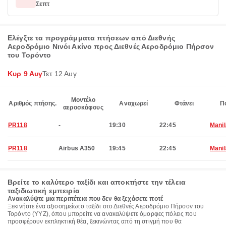
Σεπτ
Ελέγξτε τα προγράμματα πτήσεων από Διεθνής
Αεροδρόμιο Νινόι Ακίνο προς Διεθνές Αεροδρόμιο Πήρσον
του Τορόντο
Κυρ 9 Αυγ
Τετ 12 Αυγ
Μοντέλο
Αριθμός πτήσης.
Αναχωρεί
Φτάνει
Π
αεροσκάφους
PR118
-
19:30
22:45
Manil
PR118
Airbus A350
19:45
22:45
Manil
Βρείτε το καλύτερο ταξίδι και αποκτήστε την τέλεια
ταξιδιωτική εμπειρία
Ανακαλύψτε μια περιπέτεια που δεν θα ξεχάσετε ποτέ
Ξεκινήστε ένα αξιοσημείωτο ταξίδι στο Διεθνές Αεροδρόμιο Πήρσον του
Τορόντο (YYZ), όπου μπορείτε να ανακαλύψετε όμορφες πόλεις που
προσφέρουν εκπληκτική θέα, ξεκινώντας από τη στιγμή που θα