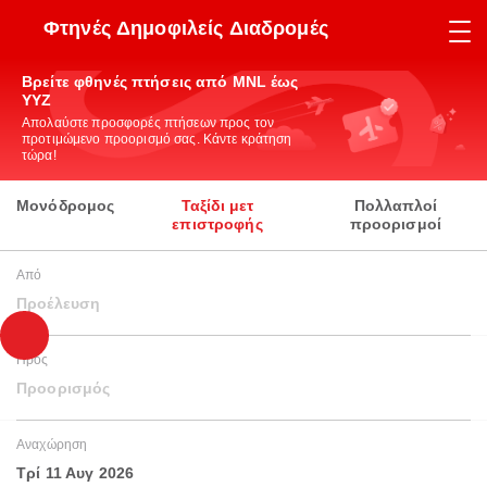
Φτηνές Δημοφιλείς Διαδρομές
Βρείτε φθηνές πτήσεις από MNL έως
YYZ
Απολαύστε προσφορές πτήσεων προς τον
προτιμώμενο προορισμό σας. Κάντε κράτηση
τώρα!
Μονόδρομος
Ταξίδι μετ
Πολλαπλοί
επιστροφής
προορισμοί
Από
Προέλευση
Προς
Προορισμός
Αναχώρηση
Τρί 11 Αυγ 2026