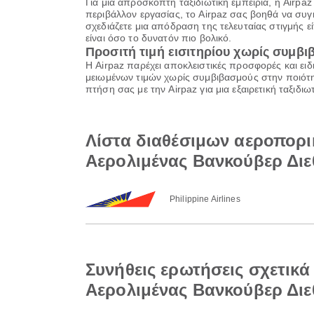
Για μια απρόσκοπτη ταξιδιωτική εμπειρία, η Airpa
περιβάλλον εργασίας, το Airpaz σας βοηθά να συγκ
σχεδιάζετε μια απόδραση της τελευταίας στιγμής εί
είναι όσο το δυνατόν πιο βολικό.
Προσιτή τιμή εισιτηρίου χωρίς συμβ
Η Airpaz παρέχει αποκλειστικές προσφορές και ειδ
μειωμένων τιμών χωρίς συμβιβασμούς στην ποιότητ
πτήση σας με την Airpaz για μια εξαιρετική ταξιδ
Λίστα διαθέσιμων αεροπορικ
Αερολιμένας Βανκούβερ Διε
Philippine Airlines
Συνήθεις ερωτήσεις σχετικά
Αερολιμένας Βανκούβερ Διε