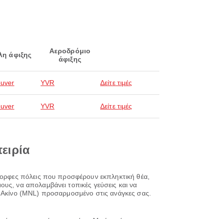
Αεροδρόμιο
λη άφιξης
άφιξης
uver
YVR
Δείτε τιμές
uver
YVR
Δείτε τιμές
πειρία
όμορφες πόλεις που προσφέρουν εκπληκτική θέα,
υς, να απολαμβάνει τοπικές γεύσεις και να
ι Ακίνο (MNL) προσαρμοσμένο στις ανάγκες σας.