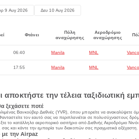
υρ 9 Αυγ 2026
Δευ 10 Αυγ 2026
Πόλη
Αεροδρόμιο
εί
Φτάνει
Πό
αναχώρησης
αναχώρησης
06:40
Manila
MNL
Vanco
17:55
Manila
MNL
Vanco
αι αποκτήστε την τέλεια ταξιδιωτική εμ
θα ξεχάσετε ποτέ
ερολιμένας Βανκούβερ Διεθνές (YVR), όπου μπορείτε να ανακαλύψετε 
Φανταστείτε τον εαυτό σας να περιπλανιέται σε πολυσύχναστους δρόμο
ξτε το κατάλληλο αεροπορικό εισιτήριο από Διεθνής Αεροδρόμιο Νινό
 σας και κάντε την εμπειρία των διακοπών σας πραγματικά αξέχαστη.
 με την Airpaz