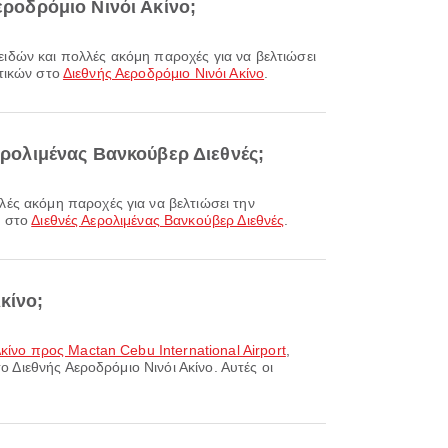
εροδρόμιο Νινόι Ακίνο;
ατικών στο
Διεθνής Αεροδρόμιο Νινόι Ακίνο
.
Αερολιμένας Βανκούβερ Διεθνές;
ν στο
Διεθνές Αερολιμένας Βανκούβερ Διεθνές
.
κίνο;
κίνο προς Mactan Cebu International Airport
,
ο Διεθνής Αεροδρόμιο Νινόι Ακίνο. Αυτές οι