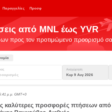
Παραγγελίες
Προσφ
ήσεις από MNL έως YVR
ν προς τον προτιμώμενο προορισμό σας
νομία
ρος
Αναχώρηση
Κυρ 9 Αυγ 2026
6:41 μ.μ. GMT+0
τις καλύτερες προσφορές πτήσεων από