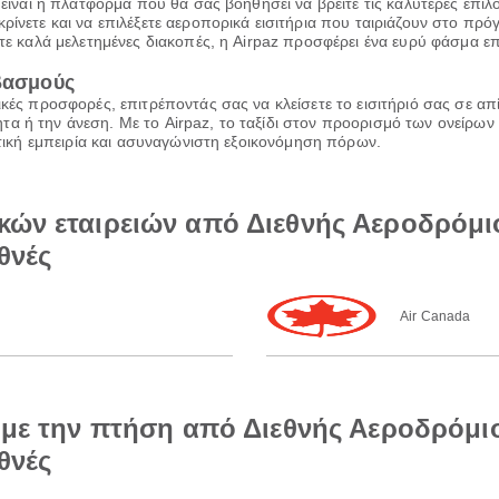
z είναι η πλατφόρμα που θα σας βοηθήσει να βρείτε τις καλύτερες επι
ρίνετε και να επιλέξετε αεροπορικά εισιτήρια που ταιριάζουν στο πρ
τε καλά μελετημένες διακοπές, η Airpaz προσφέρει ένα ευρύ φάσμα επι
ιβασμούς
ικές προσφορές, επιτρέποντάς σας να κλείσετε το εισιτήριό σας σε α
α ή την άνεση. Με το Airpaz, το ταξίδι στον προορισμό των ονείρων 
ιωτική εμπειρία και ασυναγώνιστη εξοικονόμηση πόρων.
ών εταιρειών από Διεθνής Αεροδρόμιο
θνές
Air Canada
 με την πτήση από Διεθνής Αεροδρόμιο
θνές