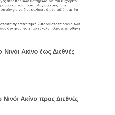
λογές αεροπορικών εισιτηρίων. Με ένα εύχρηστο
όγραμμα και τον προϋπολογισμό σας. Είτε
λογών για να διασφαλίσετε ότι το ταξίδι σας θα
πίστευτα προσιτές τιμές. Απολαύστε τα οφέλη των
σας δεν ήταν ποτέ πιο εύκολο. Κλείστε τη φθηνή
 Νινόι Ακίνο έως Διεθνές
 Νινόι Ακίνο προς Διεθνές