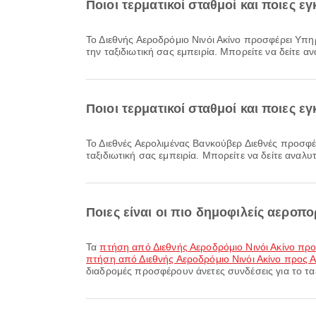
Ποιοι τερματικοί σταθμοί και ποιες ε
Το Διεθνής Αεροδρόμιο Νινόι Ακίνο προσφέρει Υπηρεσία συναλλάγματος, Περιοχή Αναμονής, Κατάστημα αφορολογήτων ειδών και πολλές ακόμη παροχές για να βελτιώσει
την ταξιδιωτική σας εμπειρία. Μπορείτε να δείτε α
Ποιοι τερματικοί σταθμοί και ποιες ε
Το Διεθνές Αερολιμένας Βανκούβερ Διεθνές προσφέρει Χώροι στάθμευσης, Λεωφορείο, Τραπεζική Υπηρεσία/ΑΤΜ και πολλές ακόμη παροχές για να βελτιώσει την
ταξιδιωτική σας εμπειρία. Μπορείτε να δείτε αναλυ
Ποιες είναι οι πιο δημοφιλείς αεροπ
Τα
πτήση από Διεθνής Αεροδρόμιο Νινόι Ακίνο προ
πτήση από Διεθνής Αεροδρόμιο Νινόι Ακίνο προς Α
διαδρομές προσφέρουν άνετες συνδέσεις για το ταξ