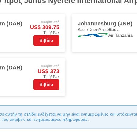
ρος Julius Nyerere International Air
Ξεκινήστε από
am (DAR)
Johannesburg (JNB)
US$ 309.75
Δευ 7 Σεπ
Απευθείας
Τιμή/ Pax
Air Tanzania
Βιβλίο
Ξεκινήστε από
am (DAR)
US$ 373
Τιμή/ Pax
Βιβλίο
σε αυτήν τη σελίδα ενδέχεται να μην είναι ενημερωμένες και υπόκειντ
πιο ακριβείς και ενημερωμένες πληροφορίες.