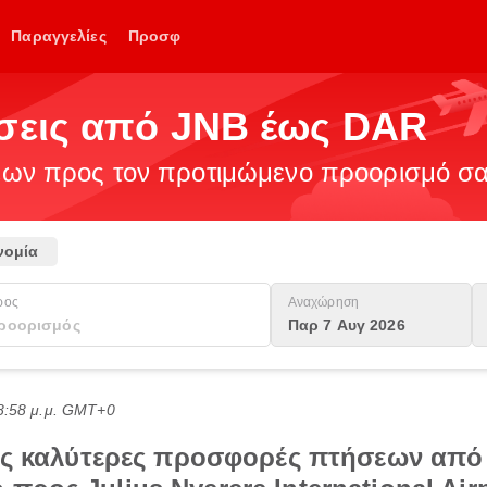
Παραγγελίες
Προσφ
ήσεις από JNB έως DAR
ν προς τον προτιμώμενο προορισμό σας
νομία
ρος
Αναχώρηση
Παρ 7 Αυγ 2026
8:58 μ.μ. GMT+0
τις καλύτερες προσφορές πτήσεων από