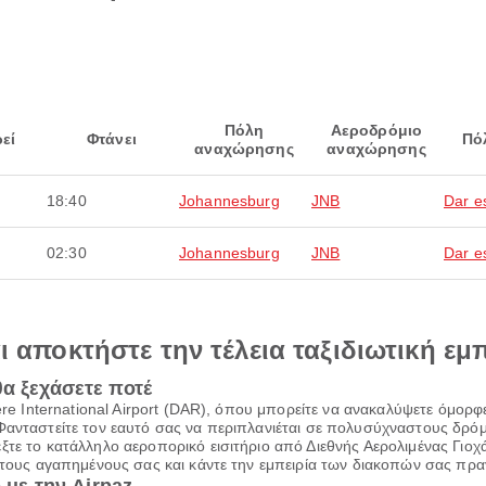
Πόλη
Αεροδρόμιο
εί
Φτάνει
Πό
αναχώρησης
αναχώρησης
18:40
Johannesburg
JNB
Dar e
02:30
Johannesburg
JNB
Dar e
αι αποκτήστε την τέλεια ταξιδιωτική εμ
θα ξεχάσετε ποτέ
rere International Airport (DAR), όπου μπορείτε να ανακαλύψετε όμο
Φανταστείτε τον εαυτό σας να περιπλανιέται σε πολυσύχναστους δρόμο
έξτε το κατάλληλο αεροπορικό εισιτήριο από Διεθνής Αερολιμένας 
ε τους αγαπημένους σας και κάντε την εμπειρία των διακοπών σας πρα