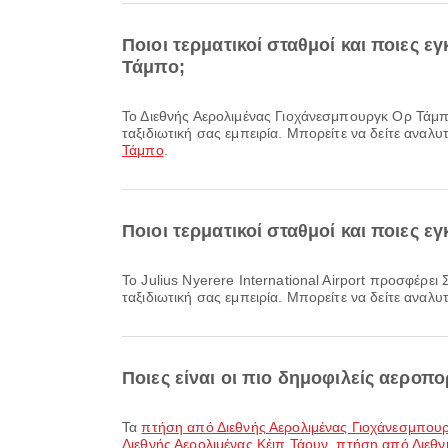
Ποιοι τερματικοί σταθμοί και ποιες 
Τάμπο;
Το Διεθνής Αερολιμένας Γιοχάνεσμπουργκ Ορ Τάμπο προσφέρει Ταξί, Κλινική και Φαρμακεία, Ξενοδοχείο αεροδρομίου και πολλές ακόμη παροχές για να βελτιώσει την
ταξιδιωτική σας εμπειρία. Μπορείτε να δείτε αναλυ
Τάμπο
.
Ποιοι τερματικοί σταθμοί και ποιες εγ
Το Julius Nyerere International Airport προσφέρει Σαλόνι, Υπηρεσία συναλλάγματος, Κατάστημα αφορολογήτων ειδών και πολλές ακόμη παροχές για να βελτιώσει την
ταξιδιωτική σας εμπειρία. Μπορείτε να δείτε αναλυ
Ποιες είναι οι πιο δημοφιλείς αερο
Τα
πτήση από Διεθνής Αερολιμένας Γιοχάνεσμπουρ
Διεθνής Αερολιμένας Κέιπ Τάουν
,
πτήση από Διεθν