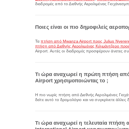
διαδρομές από το Διεθνής Αερολιμένας Γιοχάνεσμπ
Ποιες είναι οι πιο δημοφιλείς αεροπορ
Τα
πτήση από Mwanza Airport προς Julius Nyerere 
πτήση από Διεθνής Αερολιμένας Κιλιμάντζαρο προς J
Airport. Αυτές οι διαδρομές προσφέρουν άνετες συν
Τι ώρα αναχωρεί η πρώτη πτήση από 
Airport χρησιμοποιώντας το ;
Η πιο νωρίς πτήση από Διεθνής Αερολιμένας Γιοχάνεσμπουργκ Ορ Τάμπο προς Julius Nyerere International Airport με την Air Tanzania αναχωρεί στις 14:15. Μπορείτε να
δείτε αυτό το δρομολόγιο και να συγκρίνετε άλλες 
Τι ώρα αναχωρεί η τελευταία πτήση 