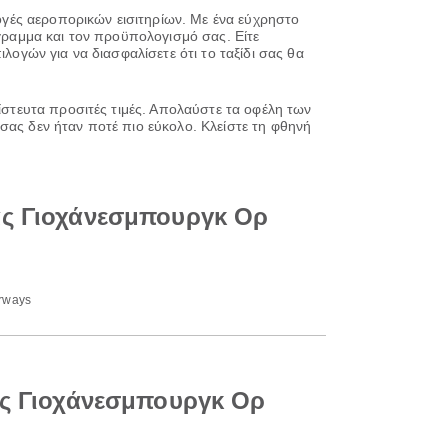
λογές αεροπορικών εισιτηρίων. Με ένα εύχρηστο
όγραμμα και τον προϋπολογισμό σας. Είτε
λογών για να διασφαλίσετε ότι το ταξίδι σας θα
πίστευτα προσιτές τιμές. Απολαύστε τα οφέλη των
σας δεν ήταν ποτέ πιο εύκολο. Κλείστε τη φθηνή
ας Γιοχάνεσμπουργκ Ορ
irways
ας Γιοχάνεσμπουργκ Ορ