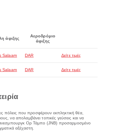
Αεροδρόμιο
λη άφιξης
άφιξης
s Salaam
DAR
Δείτε τιμές
s Salaam
DAR
Δείτε τιμές
πειρία
ρφες πόλεις που προσφέρουν εκπληκτική θέα,
υς, να απολαμβάνει τοπικές γεύσεις και να
Γιοχάνεσμπουργκ Ορ Τάμπο (JNB) προσαρμοσμένο
γματικά αξέχαστη.