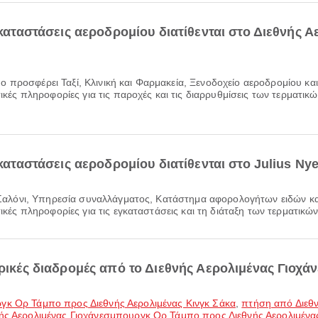
εγκαταστάσεις αεροδρομίου διατίθενται στο Διεθνής
τικές πληροφορίες για τις παροχές και τις διαρρυθμίσεις των τερματικ
καταστάσεις αεροδρομίου διατίθενται στο Julius Nyer
τικές πληροφορίες για τις εγκαταστάσεις και τη διάταξη των τερματικώ
πορικές διαδρομές από το Διεθνής Αερολιμένας Γιοχ
γκ Ορ Τάμπο προς Διεθνής Αερολιμένας Κινγκ Σάκα
,
πτήση από Διεθ
ής Αερολιμένας Γιοχάνεσμπουργκ Ορ Τάμπο προς Διεθνής Αερολιμέν