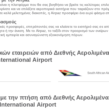
 με την Airpaz
z είναι η πλατφόρμα που θα σας βοηθήσει να βρείτε τις καλύτερες επι
ρίνετε και να επιλέξετε αεροπορικά εισιτήρια που ταιριάζουν στο πρ
τε καλά μελετημένες διακοπές, η Airpaz προσφέρει ένα ευρύ φάσμα επι
ιβασμούς
ικές προσφορές, επιτρέποντάς σας να κλείσετε το εισιτήριό σας σε α
α ή την άνεση. Με το Airpaz, το ταξίδι στον προορισμό των ονείρων 
ιωτική εμπειρία και ασυναγώνιστη εξοικονόμηση πόρων.
κών εταιρειών από Διεθνής Αερολιμέν
ternational Airport
South African A
ά με την πτήση από Διεθνής Αερολιμέν
nternational Airport