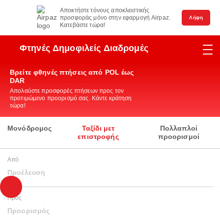
Αποκτήστε τόνους αποκλειστικής
προσφοράς μόνο στην εφαρμογή Airpaz.
Λήψη
Κατεβάστε τώρα!
Φτηνές Δημοφιλείς Διαδρομές
Βρείτε φθηνές πτήσεις από POL έως
DAR
Απολαύστε προσφορές πτήσεων προς τον
προτιμώμενο προορισμό σας. Κάντε κράτηση
τώρα!
Μονόδρομος
Ταξίδι μετ
Πολλαπλοί
επιστροφής
προορισμοί
Από
Προέλευση
Προς
Προορισμός