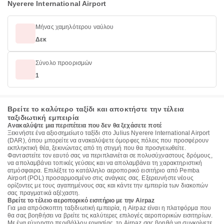
Nyerere International Airport
Μήνας χαμηλότερου ναύλου
Δεκ
Σύνολο προορισμών
1
Βρείτε το καλύτερο ταξίδι και αποκτήστε την τέλεια
ταξιδιωτική εμπειρία
Ανακαλύψτε μια περιπέτεια που δεν θα ξεχάσετε ποτέ
Ξεκινήστε ένα αξιοσημείωτο ταξίδι στο Julius Nyerere International Airport
(DAR), όπου μπορείτε να ανακαλύψετε όμορφες πόλεις που προσφέρουν
εκπληκτική θέα, ξεκινώντας από τη στιγμή που θα προσγειωθείτε.
Φανταστείτε τον εαυτό σας να περιπλανιέται σε πολυσύχναστους δρόμους,
να απολαμβάνει τοπικές γεύσεις και να απολαμβάνει τη χαρακτηριστική
ατμόσφαιρα. Επιλέξτε το κατάλληλο αεροπορικό εισιτήριο από Pemba
Airport (POL) προσαρμοσμένο στις ανάγκες σας. Εξερευνήστε νέους
ορίζοντες με τους αγαπημένους σας και κάντε την εμπειρία των διακοπών
σας πραγματικά αξέχαστη.
Βρείτε το τέλειο αεροπορικό εισιτήριο με την Airpaz
Για μια απρόσκοπτη ταξιδιωτική εμπειρία, η Airpaz είναι η πλατφόρμα που
θα σας βοηθήσει να βρείτε τις καλύτερες επιλογές αεροπορικών εισιτηρίων.
Με ένα εύχρηστο περιβάλλον εργασίας, το Airpaz σας βοηθά να συγκρίνετε