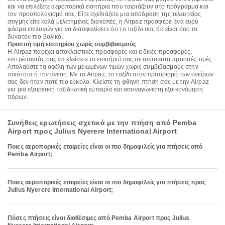
και να επιλέξετε αεροπορικά εισιτήρια που ταιριάζουν στο πρόγραμμα και
τον προϋπολογισμό σας. Είτε σχεδιάζετε μια απόδραση της τελευταίας
στιγμής είτε καλά μελετημένες διακοπές, η Airpaz προσφέρει ένα ευρύ
φάσμα επιλογών για να διασφαλίσετε ότι το ταξίδι σας θα είναι όσο το
δυνατόν πιο βολικό.
Προσιτή τιμή εισιτηρίου χωρίς συμβιβασμούς
Η Airpaz παρέχει αποκλειστικές προσφορές και ειδικές προσφορές,
επιτρέποντάς σας να κλείσετε το εισιτήριό σας σε απίστευτα προσιτές τιμές.
Απολαύστε τα οφέλη των μειωμένων τιμών χωρίς συμβιβασμούς στην
ποιότητα ή την άνεση. Με το Airpaz, το ταξίδι στον προορισμό των ονείρων
σας δεν ήταν ποτέ πιο εύκολο. Κλείστε τη φθηνή πτήση σας με την Airpaz
για μια εξαιρετική ταξιδιωτική εμπειρία και ασυναγώνιστη εξοικονόμηση
πόρων.
Συνήθεις ερωτήσεις σχετικά με την πτήση από Pemba
Airport προς Julius Nyerere International Airport
Ποιες αεροπορικές εταιρείες είναι οι πιο δημοφιλείς για πτήσεις από
Pemba Airport;
Ποιες αεροπορικές εταιρείες είναι οι πιο δημοφιλείς για πτήσεις προς
Julius Nyerere International Airport;
Πόσες πτήσεις είναι διαθέσιμες από Pemba Airport προς Julius