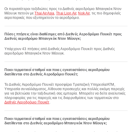
Οι περισσότεροι ταξιδιώτες προς το Διεθνές αεροδρόμιο Μπανγκόκ Ντον
Μέουγκ πετούν με
Thai AirAsia
,
Thai Lion Air
,
Nok Air
, τις πιο δημοφιλείς
αεροπορικές που εξυπηρετούν το αεροδρόμιο.
Πόσες πτήσεις είναι διαθέσιμες από Διεθνές Αεροδρόμιο Πουκέτ προς
Διεθνές αεροδρόμιο Μπανγκόκ Ντον Μέουγκ;
Υπάρχουν 43 πτήσεις από Διεθνές Αεροδρόμιο Πουκέτ προς Διεθνές
αεροδρόμιο Μπανγκόκ Ντον Μέουγκ.
Ποιοι τερματικοί σταθμοί και ποιες εγκαταστάσεις αεροδρομίου
διατίθενται στο Διεθνές Αεροδρόμιο Πουκέτ;
Το Διεθνές Αεροδρόμιο Πουκέτ προσφέρει Τραπεζική Υπηρεσία/ΑΤΜ,
Υπηρεσία συναλλάγματος, Αίθουσα προσευχής και πολλές ακόμη παροχές
για να βελτιώσει την ταξιδιωτική σας εμπειρία. Μπορείτε να δείτε αναλυτικές
πληροφορίες για τις παροχές και τις διαρρυθμίσεις των τερματικών στο
Διεθνές Αεροδρόμιο Πουκέτ
.
Ποιοι τερματικοί σταθμοί και ποιες εγκαταστάσεις αεροδρομίου
διατίθενται στο Διεθνές αεροδρόμιο Μπανγκόκ Ντον Μέουγκ;