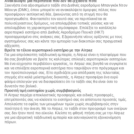
Ανακαλύψτε μια περιπέτεια που δεν θα ξεχάσετε ποτέ
Ξεκινήστε ένα αξιοσημείωτο ταξίδι στο Διεθνές αεροδρόμιο Μπανγκόκ Ντον
Μέουγκ (DMK), όπου μπορείτε να ανακαλύψετε όμορφες πόλεις που
προσφέρουν εκπληκτική θέα, ξεκινώντας από τη στιγμή που θα
προσγειωθείτε. Φανταστείτε τον εαυτό σας να περιπλανιέται σε
πολυσύχναστους δρόμους, να απολαμβάνει τοπικές γεύσεις και να
απολαμβάνει τη χαρακτηριστική ατμόσφαιρα. Επιλέξτε το κατάλληλο
αεροπορικό εισιτήριο από Διεθνές Αεροδρόμιο Πουκέτ (HKT)
προσαρμοσμένο στις ανάγκες σας. Εξερευνήστε νέους ορίζοντες με τους
αγαπημένους σας και κάντε την εμπειρία των διακοπών σας πραγματικά
αξέχαστη.
Βρείτε το τέλειο αεροπορικό εισιτήριο με την Airpaz
Για μια απρόσκοπτη ταξιδιωτική εμπειρία, η Airpaz είναι η πλατφόρμα που
θα σας βοηθήσει να βρείτε τις καλύτερες επιλογές αεροπορικών εισιτηρίων.
Με ένα εύχρηστο περιβάλλον εργασίας, το Airpaz σας βοηθά να συγκρίνετε
και να επιλέξετε αεροπορικά εισιτήρια που ταιριάζουν στο πρόγραμμα και
τον προϋπολογισμό σας. Είτε σχεδιάζετε μια απόδραση της τελευταίας
στιγμής είτε καλά μελετημένες διακοπές, η Airpaz προσφέρει ένα ευρύ
φάσμα επιλογών για να διασφαλίσετε ότι το ταξίδι σας θα είναι όσο το
δυνατόν πιο βολικό.
Προσιτή τιμή εισιτηρίου χωρίς συμβιβασμούς
Η Airpaz παρέχει αποκλειστικές προσφορές και ειδικές προσφορές,
επιτρέποντάς σας να κλείσετε το εισιτήριό σας σε απίστευτα προσιτές τιμές.
Απολαύστε τα οφέλη των μειωμένων τιμών χωρίς συμβιβασμούς στην
ποιότητα ή την άνεση. Με το Airpaz, το ταξίδι στον προορισμό των ονείρων
σας δεν ήταν ποτέ πιο εύκολο. Κλείστε τη φθηνή πτήση σας με την Airpaz
για μια εξαιρετική ταξιδιωτική εμπειρία και ασυναγώνιστη εξοικονόμηση
πόρων.