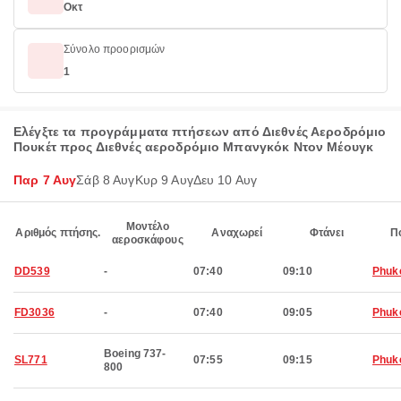
Οκτ
Σύνολο προορισμών
1
Ελέγξτε τα προγράμματα πτήσεων από Διεθνές Αεροδρόμιο
Πουκέτ προς Διεθνές αεροδρόμιο Μπανγκόκ Ντον Μέουγκ
Παρ 7 Αυγ
Σάβ 8 Αυγ
Κυρ 9 Αυγ
Δευ 10 Αυγ
Μοντέλο
Αριθμός πτήσης.
Αναχωρεί
Φτάνει
Π
αεροσκάφους
DD539
-
07:40
09:10
Phuk
FD3036
-
07:40
09:05
Phuk
Boeing 737-
SL771
07:55
09:15
Phuk
800