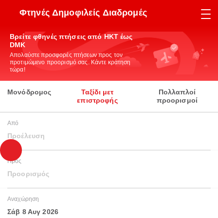
Φτηνές Δημοφιλείς Διαδρομές
Βρείτε φθηνές πτήσεις από HKT έως
DMK
Απολαύστε προσφορές πτήσεων προς τον
προτιμώμενο προορισμό σας. Κάντε κράτηση
τώρα!
Μονόδρομος
Ταξίδι μετ
Πολλαπλοί
επιστροφής
προορισμοί
Από
Προέλευση
Προς
Προορισμός
Αναχώρηση
Σάβ 8 Αυγ 2026